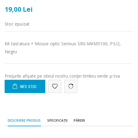
-25%
-18%
electric cu filtru
Heinner HHB-
19,00 Lei
...
DC1000SSBK ...
89,00 Lei
139,00 Lei
Stoc epuizat
Masina de tocat
Robot de
-21%
-33%
carne Bosch ...
bucatarie
Heinner ...
Kit tastatura + Mouse optic Serioux SRX-MKM5100, PS/2,
549,00 Lei
Negru
199,00 Lei
Masina de tocat
Robot de
-33%
-14%
carne
bucatarie
Preţurile afişate pe siteul nostru conţin timbru verde şi tva
NobeLTek ...
Heinner ...
INFO STOC
199,00 Lei
299,00 Lei
DESCRIERE PRODUS
SPECIFICAȚII
PĂRERI