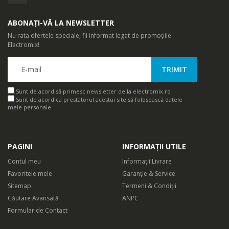
ABONAȚI-VĂ LA NEWSLETTER
Nu rata ofertele speciale, fii informat legat de promoțiile
Electromix!
Sunt de acord să primesc newsletter de la electromix.ro
Sunt de acord ca prestatorul acestui site să folosească datele
mele personale.
PAGINI
INFORMAȚII UTILE
Contul meu
Informații Livrare
Favoritele mele
Garanție & Service
Sitemap
Termeni & Condiții
Căutare Avansată
ANPC
Formular de Contact