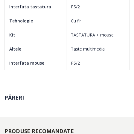
- Favorites: deschide fereastra de favorite;
Interfata tastatura
PS/2
- Mute: mut.
Tehnologie
Cu fir
Kit
TASTATURA + mouse
Altele
Taste multimedia
Interfata mouse
PS/2
PĂRERI
PRODUSE RECOMANDATE