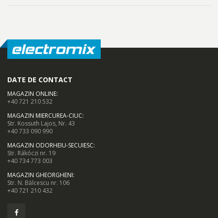
DATE DE CONTACT
MAGAZIN ONLINE
:
+40 721 210 532
MAGAZIN MIERCUREA-CIUC
:
Str. Kossuth Lajos, Nr. 43
+40 733 090 990
MAGAZIN ODORHEIU-SECUIESC
:
Str. Rákóczi nr. 19
+40 734 773 003
MAGAZIN GHEORGHENI
:
Str. N. Bălcescu nr. 106
+40 721 210 432