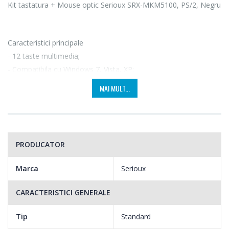
Kit tastatura + Mouse optic Serioux SRX-MKM5100, PS/2, Negru
Caracteristici principale
- 12 taste multimedia;
- Compatibila cu Windows 7, Vista, XP;
- Mouse optic PS2, 800 DPI.
MAI MULT...
Butoane multimedia:
- Web: browser internet;
- Vol – : micsorare volum;
PRODUCATOR
- Vol + : marire volum;
- Stop: stop;
Marca
Serioux
- Play/pause: pauza sau reluare melodie;
- Previous : melodie anterioara;
CARACTERISTICI GENERALE
- Next : urmatoarea melodie;
- Refresh: reimprospatare;
Tip
Standard
- My Computer: deschide My Computer;