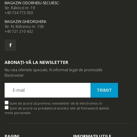
MAGAZIN ODORHEIU-SECUIESC
:
Str. Rákóczi nr. 19
+40 734 773 003
MAGAZIN GHEORGHENI
:
Str. N. Bălcescu nr. 106
+40 721 210 432
ABONAȚI-VĂ LA NEWSLETTER
Nu rata ofertele speciale, fii informat legat de promoțiile
Electromix!
Sunt de acord să primesc newsletter de la electromix.ro
Sunt de acord ca prestatorul acestui site să folosească datele
mele personale.
PAGINI
INFORMAȚII UTILE