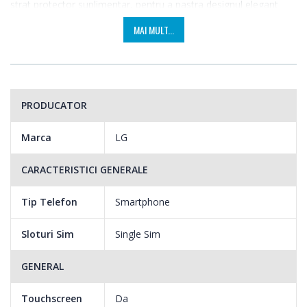
strat protector suplimentar, pentru a pastra designul elegant
mai mult timp. Construit in conformitate cu standardele militare
MAI MULT...
din Statele Unite, designul rezistent la impact face fata oricarei
situatii.
PRODUCATOR
Marca
LG
CARACTERISTICI GENERALE
Tip Telefon
Smartphone
Sloturi Sim
Single Sim
GENERAL
Touchscreen
Da