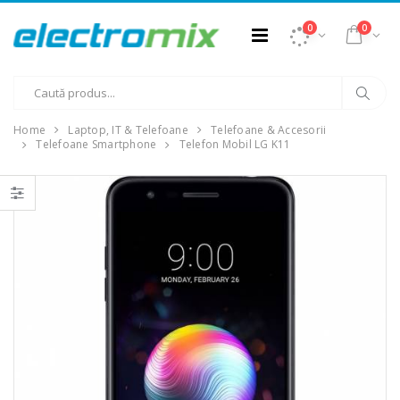
0
0
Home
Laptop, IT & Telefoane
Telefoane & Accesorii
Telefoane Smartphone
Telefon Mobil LG K11