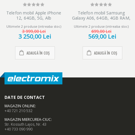
Telefon mobil Apple iPhone
Telefon mobil Samsung
12, 64GB, 5G, Alb
Galaxy A06, 64GB, 4GB RAM,
4G, Gold
Ultimele 2 produse (intreaba stoc)
Ultimele 2 produse (intreaba stoc)
3 999,00 Lei
699,00 Lei
3 250,00 Lei
569,00 Lei
ADAUGĂ ÎN COȘ
ADAUGĂ ÎN COȘ
DATE DE CONTACT
MAGAZIN ONLINE
:
+40 721 210 532
MAGAZIN MIERCUREA-CIUC
:
Str. Kossuth Lajos, Nr. 43
+40 733 090 990