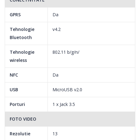
DTS: X Surround Sound
Tehnologia DTS simuleaza un sistem audio 3D, oferind o noua
GPRS
Da
senzatie de realism si libertatea sunetului surround pe
dispozitivul tau mobil.
Tehnologie
v4.2
Bluetooth
Tehnologie
802.11 b/g/n/
Senzor de amprenta
wireless
Senzorul de amprenta este asezat intuitiv in partea din spate,
pentru acces instantaneu si fara efort.
NFC
Da
USB
MicroUSB v2.0
Porturi
1 x Jack 3.5
FOTO VIDEO
Rezolutie
13