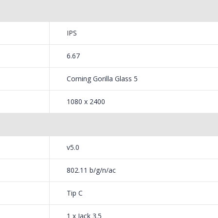
IPS
6.67
Corning Gorilla Glass 5
1080 x 2400
v5.0
802.11 b/g/n/ac
Tip C
1 x Jack 3.5