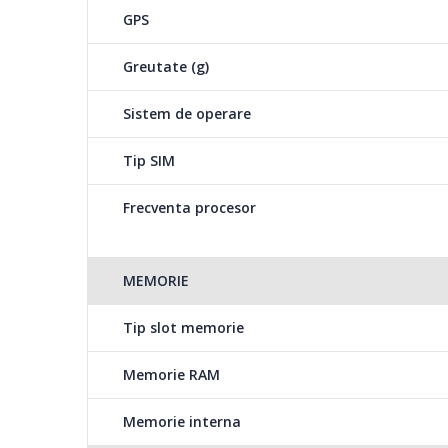
Senzor de amprenta 
GPS
Senzorul este amplasa
Greutate (g)
Baterie de 5020 mAh cu incarcare rapida de 30W
Sistem de operare
Bateria de 5020 mAh ofera pana la 147 de ore de ascult
Tip SIM
de navigare sau 13 ore de functionare atunci cand te jo
asigura o incarcare rapida si eficienta.
Frecventa procesor
2 sloturi pentru cart
MEMORIE
Puteti utiliza 2 SIM-
card microSD de pana
Tip slot memorie
Memorie RAM
Memorie interna