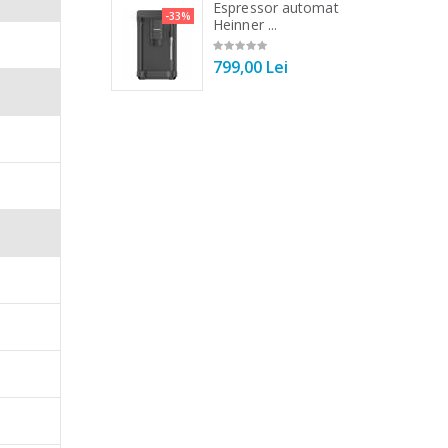
erent de
 de bucatarie
Espressor automat
-33%
-33%
r ...
Heinner ...
00 Lei
799,00 Lei