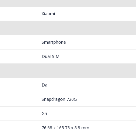
adancime va vor asigura ca veti obtine cele mai bune rezultate, indif
Masina de tocat carne
Robot
-33%
-14%
NobeLTek ...
Heinne
sa o pozati.
Xiaomi
199,00 Lei
299,
 momente pretioase. Camera de 64MP se va
Smartphone
a-inalta nu va dezamagi.
Dual SIM
8MP 108°
arg de 108° va va permite sa descoperiti o parte mai ampla a povestii.
Da
Snapdragon 720G
un alt fel de frumusete cu detalii vii.
Gri
diferita.
76.68 x 165.75 x 8.8 mm