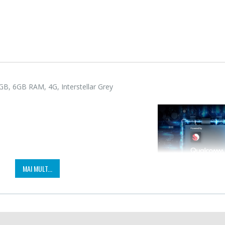
GB, 6GB RAM, 4G, Interstellar Grey
Fierbator electric cu
Mixer
-25%
-18%
filtru ...
HHB-
89,00 Lei
139,
MAI MULT...
Masina de tocat carne
Robot
-21%
-33%
Bosch ...
Heinne
i briliante
549,00 Lei
199,
64MP surprinde clar momentele preferate, iar lentilele cu unghi larg, l