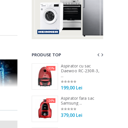
PRODUSE TOP
 vertical Heinner
Aspirator cu sac
-33%
-25%
DC1000SSBK ...
Daewoo RC-230R-3,
...
00 Lei
199,00 Lei
 de bucatarie
Aspirator fara sac
-21%
-24%
r ...
Samsung ...
00 Lei
379,00 Lei
entila