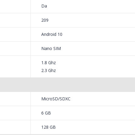
montat lateral
Da
t lateral pentru o accesare mai facila.
209
Android 10
at muzica, 33 de ore de convorbire, 16 ore
Nano SIM
ci pe telefon. Incarcarea rapida de 30W
1.8 Ghz
2.3 Ghz
ela SIM si un slot pentru cardul microSD
uri in acelasi timp, iar daca ramaneti fara memorie la telefon, puteti a
 la 512 GB, pentru a avea mai mult loc pentru amintiri.
MicroSD/SDXC
6 GB
128 GB