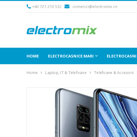
+40 721 210 532
comenzi@electromix.ro
HOME
ELECTROCASNICE MARI
ELECTROCASNIC
Home
Laptop, IT & Telefoane
Telefoane & Accesorii