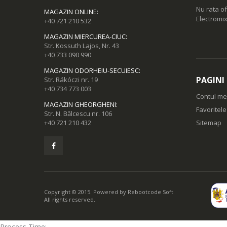
Nu rata of
MAGAZIN ONLINE
:
Electromix
+40 721 210 532
MAGAZIN MIERCUREA-CIUC
:
Str. Kossuth Lajos, Nr. 43
+40 733 090 990
MAGAZIN ODORHEIU-SECUIESC
:
PAGINI
Str. Rákóczi nr. 19
+40 734 773 003
Contul m
MAGAZIN GHEORGHENI
:
Favoritel
Str. N. Bălcescu nr. 106
+40 721 210 432
Sitemap
Copyright © 2015. Powered by
Rebootcode Soft
All rights reserved.
Process Time: