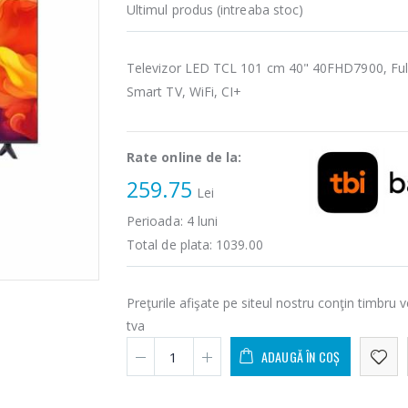
Ultimul produs (intreaba stoc)
Televizor LED TCL 101 cm 40" 40FHD7900, Ful
Smart TV, WiFi, CI+
Rate online de la:
259.75
Lei
Perioada:
4
luni
Total de plata:
1039.00
Preţurile afişate pe siteul nostru conţin timbru v
tva
ADAUGĂ ÎN COȘ