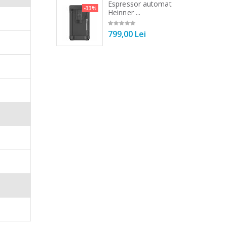
 de bucatarie
Espressor automat
-33%
-33%
r ...
Heinner ...
00 Lei
799,00 Lei