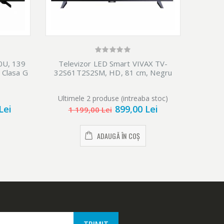
0U, 139
Televizor LED Smart VIVAX TV-
Televi
 Clasa G
32S61T2S2SM, HD, 81 cm, Negru
Ultimele 2 produse (intreaba stoc)
Ulti
Lei
899,00 Lei
1 199,00 Lei
ADAUGĂ ÎN COȘ