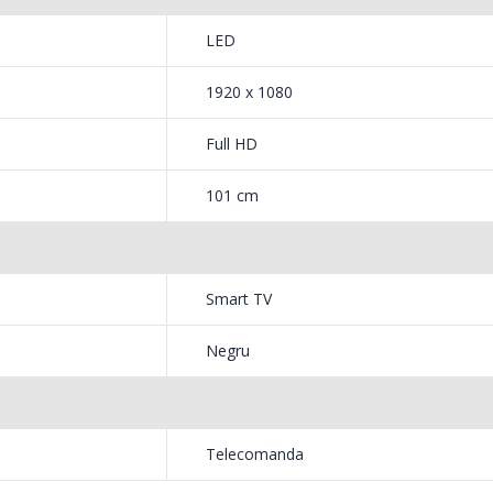
Masina de tocat carne
Robot
-33%
-14%
NobeLTek ...
Heinne
LED
199,00 Lei
299,
1920 x 1080
Full HD
101 cm
Smart TV
Negru
Telecomanda