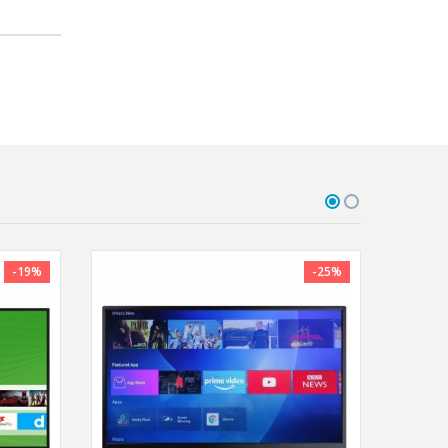
-19%
-25%