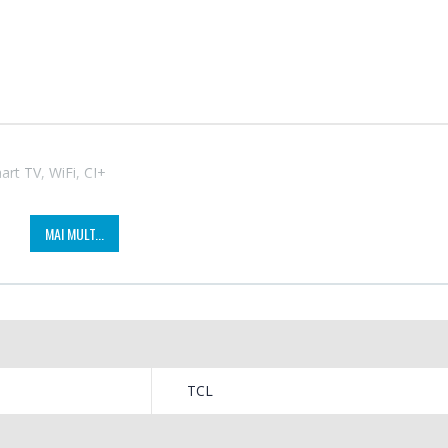
rt TV, WiFi, CI+
Fierbator electric cu
Mixer
MAI MULT...
-25%
-18%
filtru ...
HHB-
89,00 Lei
139,
Masina de tocat carne
Robot
-21%
-33%
Bosch ...
Heinne
TCL
549,00 Lei
199,