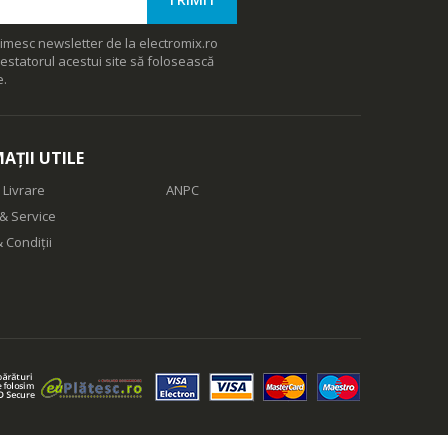
imesc newsletter de la electromix.ro
estatorul acestui site să folosească
e.
AȚII UTILE
 Livrare
ANPC
& Service
 Condiții