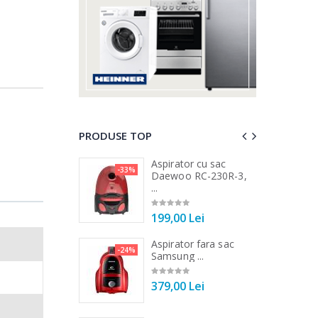
PRODUSE TOP
 vertical Heinner
Aspirator cu sac
-33%
-25%
DC1000SSBK ...
Daewoo RC-230R-3,
...
00 Lei
199,00 Lei
 de bucatarie
Aspirator fara sac
-21%
-24%
r ...
Samsung ...
00 Lei
379,00 Lei