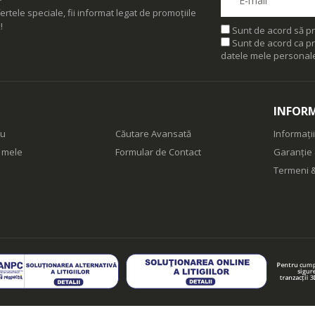
ertele speciale, fii informat legat de promoțiile
!
Sunt de acord să pr
Sunt de acord ca pr
datele mele personal
INFORM
eu
Căutare Avansată
Informații
e mele
Formular de Contact
Garanție 
Termeni &