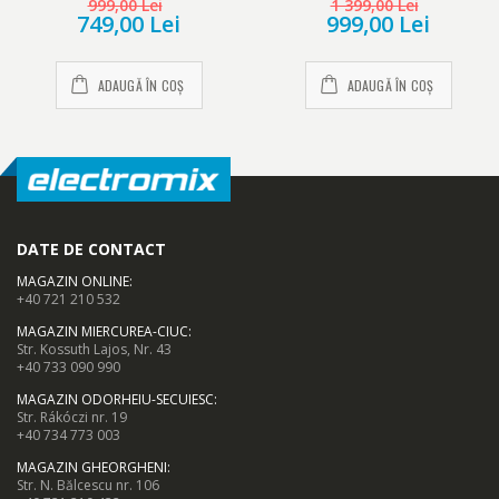
999,00 Lei
1 399,00 Lei
749,00 Lei
999,00 Lei
ADAUGĂ ÎN COȘ
ADAUGĂ ÎN COȘ
DATE DE CONTACT
MAGAZIN ONLINE
:
+40 721 210 532
MAGAZIN MIERCUREA-CIUC
:
Str. Kossuth Lajos, Nr. 43
+40 733 090 990
MAGAZIN ODORHEIU-SECUIESC
:
Str. Rákóczi nr. 19
+40 734 773 003
MAGAZIN GHEORGHENI
:
Str. N. Bălcescu nr. 106