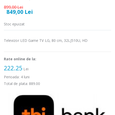
899,00 Lei
Fierbator
Mixer vertical
849,00 Lei
-25%
-18%
electric cu filtru
Heinner HHB-
...
DC1000SSBK ...
Stoc epuizat
89,00 Lei
139,00 Lei
Masina de tocat
Robot de
Televizor LED Game TV LG, 80 cm, 32LJ510U, HD
-21%
-33%
carne Bosch ...
bucatarie
Heinner ...
549,00 Lei
199,00 Lei
Rate online de la:
222.25
Masina de tocat
Robot de
Lei
-33%
-14%
carne
bucatarie
NobeLTek ...
Heinner ...
Perioada:
4
luni
Total de plata:
889.00
199,00 Lei
299,00 Lei