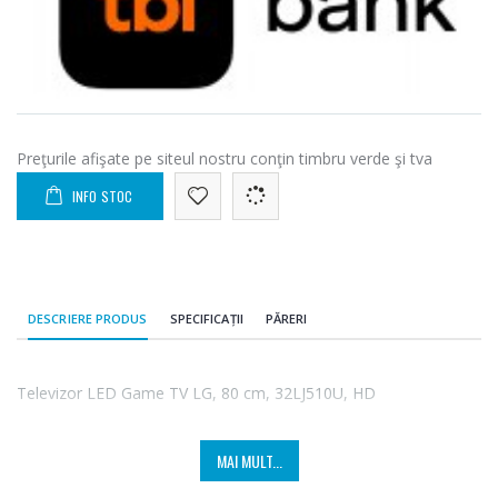
Preţurile afişate pe siteul nostru conţin timbru verde şi tva
INFO STOC
DESCRIERE PRODUS
SPECIFICAȚII
PĂRERI
Televizor LED Game TV LG, 80 cm, 32LJ510U, HD
MAI MULT...