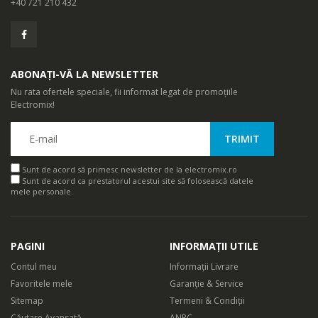
+40 721 210 432
ABONAȚI-VĂ LA NEWSLETTER
Nu rata ofertele speciale, fii informat legat de promoțiile
Electromix!
Sunt de acord să primesc newsletter de la electromix.ro
Sunt de acord ca prestatorul acestui site să folosească datele
mele personale.
PAGINI
INFORMAȚII UTILE
Contul meu
Informații Livrare
Favoritele mele
Garanție & Service
Sitemap
Termeni & Condiții
Căutare Avansată
ANPC