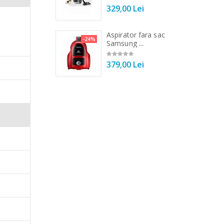
00 Lei
329,00 Lei
a de tocat carne
Aspirator fara sac
-33%
-24%
Tek ...
Samsung ...
00 Lei
379,00 Lei