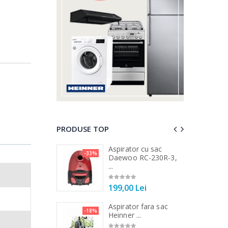
PRODUSE TOP
ator electric cu
Aspirator cu sac
-33%
-15%
..
Daewoo RC-230R-3,
...
 Lei
199,00 Lei
a de tocat carne
Aspirator fara sac
-17%
-18%
...
Heinner ...