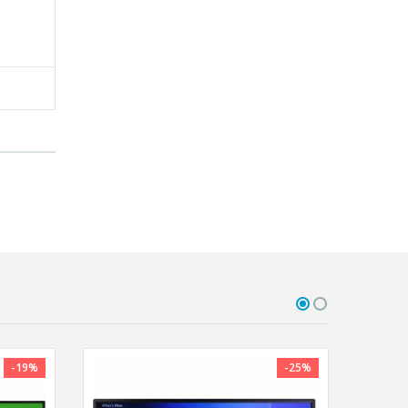
-19%
-25%