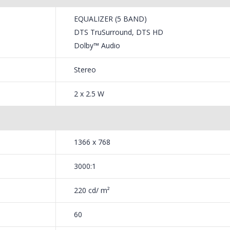
1 499,00 Lei
549,
EQUALIZER (5 BAND)
DTS TruSurround, DTS HD
Masin
Espressor automat
-33%
-33%
NobeL
Heinner ...
Dolby™ Audio
199,
799,00 Lei
Stereo
2 x 2.5 W
1366 x 768
3000:1
220 cd/ m²
60