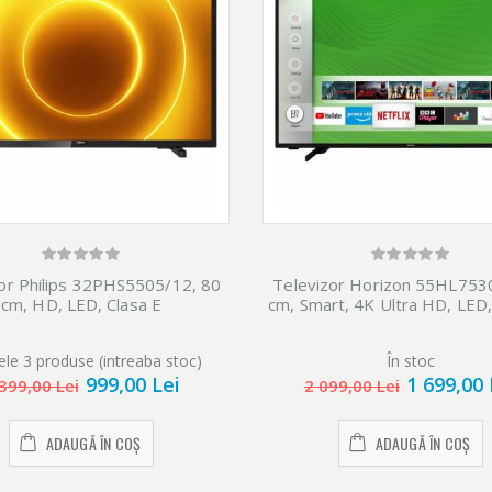
or Philips 32PHS5505/12, 80
Televizor Horizon 55HL753
cm, HD, LED, Clasa E
cm, Smart, 4K Ultra HD, LED,
ele 3 produse (intreaba stoc)
În stoc
999,00 Lei
1 699,00 
399,00 Lei
2 099,00 Lei
ADAUGĂ ÎN COȘ
ADAUGĂ ÎN COȘ