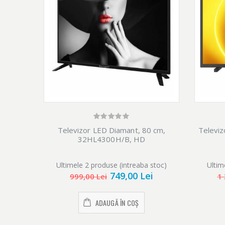
Televizor LED Diamant, 80 cm,
Televiz
32HL4300H/B, HD
Ultimele 2 produse (intreaba stoc)
Ultim
749,00 Lei
999,00 Lei
1 
ADAUGĂ ÎN COȘ