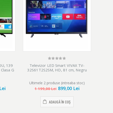
0U, 139
Televizor LED Smart VIVAX TV-
Televi
 Clasa G
32S61T2S2SM, HD, 81 cm, Negru
Ultimele 2 produse (intreaba stoc)
Ulti
Lei
899,00 Lei
1 199,00 Lei
ADAUGĂ ÎN COȘ