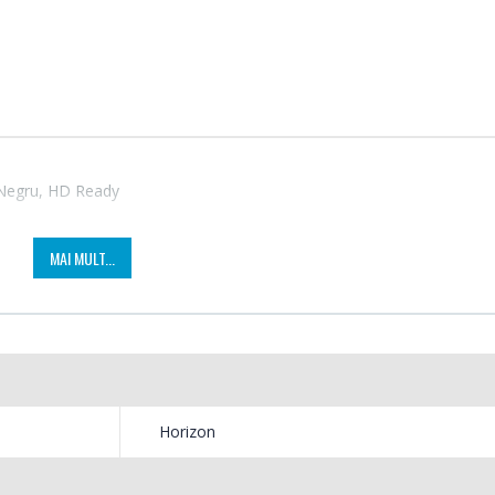
Negru, HD Ready
MAI MULT...
Cuptor cu microunde
Fierb
-15%
-25%
Heinner ...
filtru .
289,00 Lei
89,00
Horizon
Cuptor cu microunde
Masin
-17%
-21%
incorporabil, ...
Bosch 