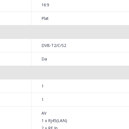
16:9
Plat
DVB-T2/C/S2
Da
1
1
AV
1 x Rj45(LAN)
2 x RF In