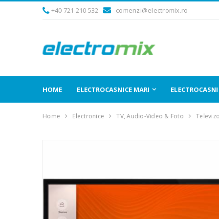
+40 721 210 532
comenzi@electromix.ro
HOME
ELECTROCASNICE MARI
ELECTROCASNIC
Home
Electronice
TV, Audio-Video & Foto
Televiz