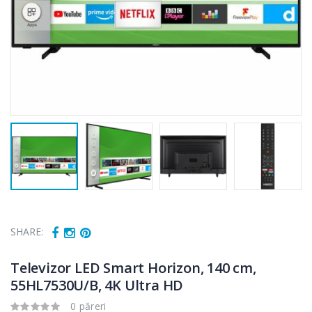
SHARE:
Televizor LED Smart Horizon, 140 cm,
55HL7530U/B, 4K Ultra HD
Fierbator
Mixer vertical
0 păreri
-25%
-18%
electric cu filtru
Heinner HHB-