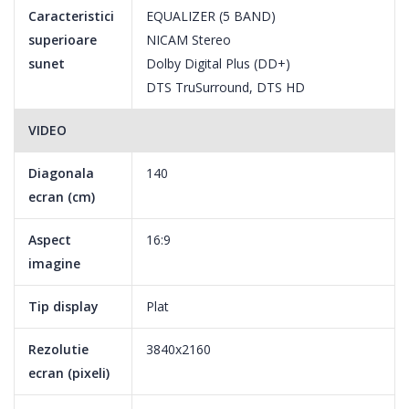
Caracteristici
EQUALIZER (5 BAND)
superioare
NICAM Stereo
sunet
Dolby Digital Plus (DD+)
DTS TruSurround, DTS HD
VIDEO
Diagonala
140
ecran (cm)
Aspect
16:9
imagine
Tip display
Plat
Rezolutie
3840x2160
ecran (pixeli)
DESCOPERA 4K Ultra HD. STRALUCIRE IN CELE MAI MICI