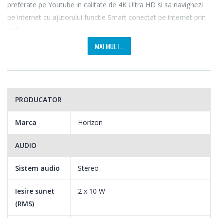
preferate pe Youtube in calitate de 4K Ultra HD si sa navighezi
pe internet cu ajutorului functie Smart conectat pe internet prin
Wifi.
MAI MULT...
FRUMUSETEA 4K Ultra HD SMART TV. TRAIESTE ADEVARATA
POVESTE!
PRODUCATOR
Traieste experienta cinematografica in fata televizorului 4K UHD
TV de la HORIZON, paseste dincolo de ecran si transforma
Marca
Horizon
experienta vizuala intr-un spectacol de neuitat.
AUDIO
Exploreaza o lume inedita, unde continutul de calitate,
posibilitatile multiple si confortul sunt la indemana.
Sistem audio
Stereo
Iesire sunet
2 x 10 W
(RMS)