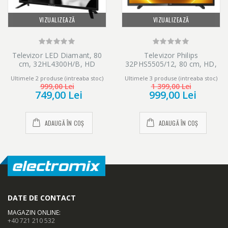
VIZUALIZEAZĂ
VIZUALIZEAZĂ
Televizor LED Diamant, 80
Televizor Philips
cm, 32HL4300H/B, HD
32PHS5505/12, 80 cm, HD,
LED, Clasa E
Ultimele 2 produse (intreaba stoc)
Ultimele 3 produse (intreaba stoc)
999,00 Lei
1 399,00 Lei
749,00 Lei
999,00 Lei
ADAUGĂ ÎN COȘ
ADAUGĂ ÎN COȘ
ADVANCED HOTEL TV MODE. FII CONECTAT LA PROPRIA
DATE DE CONTACT
AFACERE!
MAGAZIN ONLINE
:
Alege caracteristicile Hotel TV Mode (Passive) potrivite business-
+40 721 210 532
ului tau.