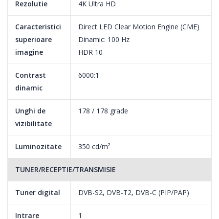
DETALII!
Rezolutie
4K Ultra HD
Tehnologia avansata 4K Ultra HD ofera gradul ideal de contrast
Caracteristici
Direct LED Clear Motion Engine (CME)
si culoare pentru vizionarea continutului la calitate UHD.
superioare
Dinamic: 100 Hz
Cu noul HORIZON 4K UHD TV si o rezolutie de 4 ori mai mare
imagine
HDR 10
decat a unui televizor Full HD, experimentezi o mai mare
Contrast
6000:1
profunzime a detaliilor, iar calitatea imaginii este incredibil de vie
dinamic
si clara, chiar si atunci cand este vizualizata la distante apropiate
de televizor.
Unghi de
178 / 178 grade
vizibilitate
NARROW DESIGN. MARGINE DISCRETA, DE JUR IMPREJUR!
Luminozitate
350 cd/m²
Cu o margine ingusta, televizorul 4K UHD de la HORIZON ofera
TUNER/RECEPTIE/TRANSMISIE
privitorului o experienta cu totul aparte.
Suprafata de vizualizare extinsa si rama fina de jur imprejur sunt
Tuner digital
DVB-S2, DVB-T2, DVB-C (PIP/PAP)
atuurile unui design care imbratiseaza necesitatile tale.
Intrare
1