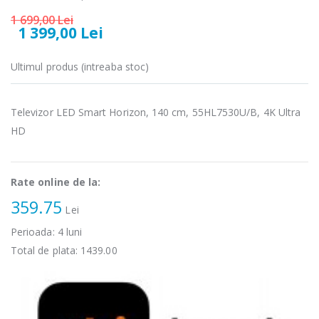
...
DC1000SSBK ...
1 699,00 Lei
1 399,00 Lei
89,00 Lei
139,00 Lei
Ultimul produs (intreaba stoc)
Masina de tocat
Robot de
-21%
-33%
carne Bosch ...
bucatarie
Heinner ...
549,00 Lei
Televizor LED Smart Horizon, 140 cm, 55HL7530U/B, 4K Ultra
199,00 Lei
HD
Masina de tocat
Robot de
-33%
-14%
carne
bucatarie
NobeLTek ...
Heinner ...
Rate online de la:
199,00 Lei
299,00 Lei
359.75
Lei
Perioada:
4
luni
Total de plata:
1439.00