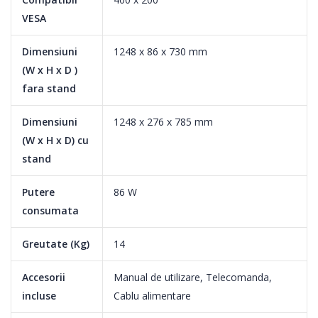
VESA
Dimensiuni
1248 x 86 x 730 mm
(W x H x D )
fara stand
Dimensiuni
1248 x 276 x 785 mm
(W x H x D) cu
CI+ SLOT. ACELEASI FUNCTIONALITATI, DAR FARA CABLURI!
stand
Renunta la decodorul clasic si simplifica experienta de
Putere
86 W
televiziune digitala cu ajutorul cartelelor CI+ ale furnizorilor de
consumata
cablu.
Astfel, te conectezi mai usor, eliminand o buna parte din cabluri,
Greutate (Kg)
14
schimbi programele direct din telecomanda televizorului
HORIZON si pastrezi un consum energetic redus.
Accesorii
Manual de utilizare, Telecomanda,
incluse
Cablu alimentare