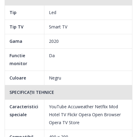
In plus, ai DTS TruSurround™, solutie ce reda un sunet surround
Tip
Led
aproape de realitate pe configuratii stereo sau boxe 3.1 (mai
ales bare de sunet) si DTS – HD, una dintre putinele tehnologii
Tip TV
Smart TV
care ofera un sunet surround comprimat fara pierderi pentru
Blu-ray si HD DVD, asigurand performanta audio de calitate.
Gama
2020
Functie
Da
monitor
Culoare
Negru
SPECIFICAȚII TEHNICE
Caracteristici
YouTube Accuweather Netflix Mod
speciale
Hotel TV Flickr Opera Open Browser
Opera TV Store
Compatibil
400 x 200