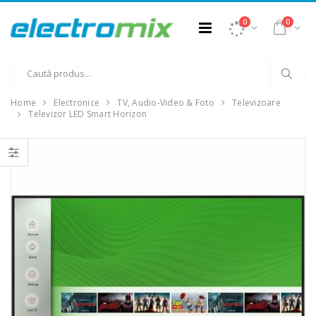
0
0
Home
Electronice
TV, Audio-Video & Foto
Televizoare
Televizor LED Smart Horizon