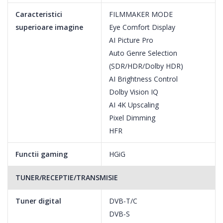
televizoarele LG OLED pot oferi un realism extrem si modele
Caracteristici
FILMMAKER MODE
unice.
superioare imagine
Eye Comfort Display
AI Picture Pro
Auto Genre Selection
Contrast infinit
(SDR/HDR/Dolby HDR)
AI Brightness Control
Televizorul OLED il surclaseaza pe cel LED
Dolby Vision IQ
Pe scurt, OLED are milioane de pixeli auto-iluminati care se pot
AI 4K Upscaling
activa si dezactiva pentru a obtine un negru perfect si un
Pixel Dimming
contrast infinit. Negrul este mai „negru” decat pe televizoarele
HFR
mini-LED si LED. Asadar, oricate mii de lumini de fundal ar avea,
Functii gaming
HGiG
televizoarele LED vor avea performante mai scazute decat cele
OLED.
TUNER/RECEPTIE/TRANSMISIE
Tuner digital
DVB-T/C
DVB-S