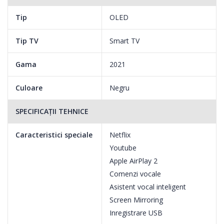
Tip
OLED
Tip TV
Smart TV
Fidelitate a culorilor 100%
Gama
2021
OLED este o adevarata paleta de culori.
Culoare
Negru
Agentia globala de testare Intertek a confirmat ca ecranele LG
OLED ofera o fidelitate a culorilor de 100%. Acest lucru
SPECIFICAȚII TEHNICE
inseamna ca toate culorile pe care le vedeti pe ecran redau cu
fidelitate culorile imaginii originale. Prin urmare, tot ceea ce
Caracteristici speciale
Netflix
vizionati are aspectul intentionat de creatorul continutului.
Youtube
Apple AirPlay 2
Comenzi vocale
Televizorul OLED LG.
Asistent vocal inteligent
Screen Mirroring
O calitate a imagnii unica.
Inregistrare USB