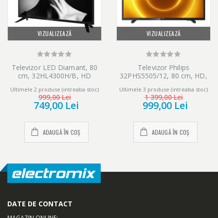
VIZUALIZEAZĂ
VIZUALIZEAZĂ
Televizor LED Diamant, 80
Televizor Philips
cm, 32HL4300H/B, HD
32PHS5505/12, 80 cm, HD,
LED, Clasa E
Ultimele 2 produse (intreaba stoc)
Ultimele 3 produse (intreaba stoc)
999,00 Lei
1 399,00 Lei
749,00 Lei
999,00 Lei
ADAUGĂ ÎN COȘ
ADAUGĂ ÎN COȘ
Design OLED.
DATE DE CONTACT
MAGAZIN ONLINE
: