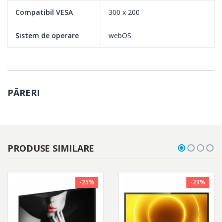
Daca esti in cautarea unui televizor cu caracteristici unice, avem
Compatibil VESA
300 x 200
exact ceea ce cauti. Televizorul LG OLED este o opera de arta,
un cinematograf cu ecran mare, o poarta catre universul
Sistem de operare
webOS
jocurilor si un loc in primele randuri la cele mai mari evenimente
sportive. Este tot ceea ce iti doresti de la un televizor.
PĂRERI
PRODUSE SIMILARE
-25%
-29%