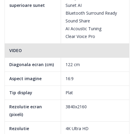
superioare sunet
Sunet AI
Bluetooth Surround Ready
Sound Share
AI Acoustic Tuning
Clear Voice Pro
VIDEO
Diagonala ecran (cm)
122 cm
Aspect imagine
16:9
De ce OLED este unic?
Tip display
Plat
Raspunsul este unul singur: pixelii auto-luminati. O tehnologie de
Rezolutie ecran
3840x2160
afisare cu iluminare automata va ofera o experienta de
(pixeli)
vizionare mai buna. Spre deosebire de televizoarele LED pentru
Rezolutie
4K Ultra HD
care tehnologia de iluminare din spate reprezinta o limitare,