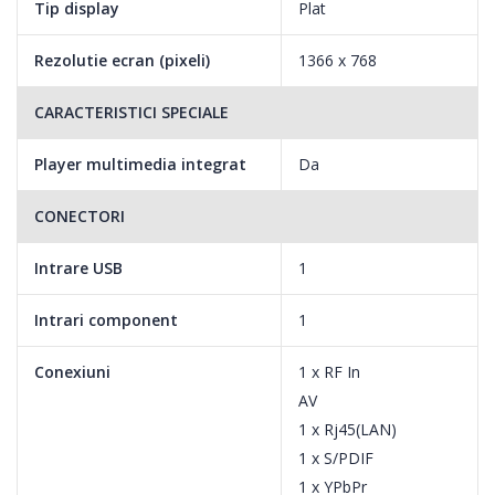
Tip display
Plat
Ultra Clean View
Rezolutie ecran (pixeli)
1366 x 768
Analizand continut original printr-un algoritm avansat, Ultra
CARACTERISTICI SPECIALE
Clean View iti ofera imagini de calitate superioara cu o
distorsiune mai mica. Bucura-te de imagini clare.
Player multimedia integrat
Da
CONECTORI
PurColour
Intrare USB
1
Vizioneaza continutul tau preferat exprimat in culori naturale,
care ofera detalii la fel de clare ca si cele reale. Obtine o
Intrari component
1
experienta de vizionare mai colorata.
Conexiuni
1 x RF In
AV
1 x Rj45(LAN)
1 x S/PDIF
1 x YPbPr