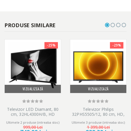
(GUI) pot varia in functie de regiune. Verifica inainte de utilizare.
Accesezi divertismentul intr-un mod mai rapid, mai usor si mai
inteligent. One Depth aduna o varietate de continut pentru tine
pe un singur ecran. Obtine acces usor la diferiti furnizori de
PRODUSE SIMILARE
continut si consulta previzualizarile miniaturilor inainte de a te
adanci in vizualizare.
-25%
-29%
VIZUALIZEAZĂ
VIZUALIZEAZĂ
Televizor LED Diamant, 80
Televizor Philips
cm, 32HL4300H/B, HD
32PHS5505/12, 80 cm, HD,
LED, Clasa E
Ultimele 2 produse (intreaba stoc)
Ultimele 3 produse (intreaba stoc)
999,00 Lei
1 399,00 Lei