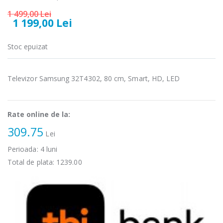
Fierbator
Masina de tocat
-25%
-21%
electric cu filtru
carne Bosch ...
1 499,00 Lei
1 199,00 Lei
...
549,00 Lei
89,00 Lei
Stoc epuizat
Masina de tocat
Frigider cu doua
-33%
-33%
carne
usi Heinner ...
NobeLTek ...
Televizor Samsung 32T4302, 80 cm, Smart, HD, LED
799,00 Lei
199,00 Lei
Rate online de la:
Mixer vertical
Masina de
-18%
-25%
Heinner HHB-
spalat rufe
309.75
DC1000SSBK ...
frontala ...
Lei
Perioada:
4
luni
139,00 Lei
1 199,00 Lei
Total de plata:
1239.00