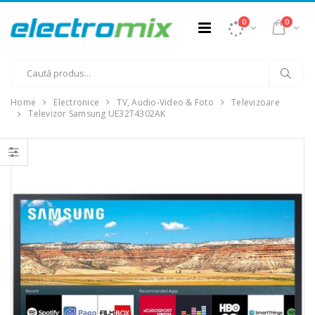
0
0
Home
Electronice
TV, Audio-Video & Foto
Televizoare
Televizor Samsung UE32T4302AK