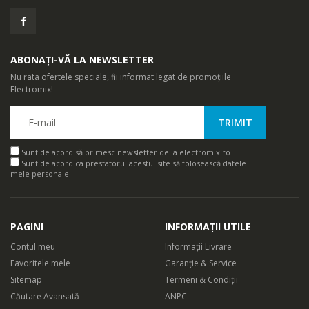
Profita la maxim de Samsung Cloud. Conecteaza facil
dispozitivele tale smart de la Samsung pentru a sincroniza
fotografii. Acum iti poti partaja fotografiile de pe mobil si te poti
ABONAȚI-VĂ LA NEWSLETTER
bucura de ele pe ecranul televizorului sau al frigiderului.
Nu rata ofertele speciale, fii informat legat de promoțiile
Electromix!
Sunt de acord să primesc newsletter de la electromix.ro
Sunt de acord ca prestatorul acestui site să folosească datele
mele personale.
PAGINI
INFORMAȚII UTILE
Contul meu
Informații Livrare
Favoritele mele
Garanție & Service
Sitemap
Termeni & Condiții
Căutare Avansată
ANPC