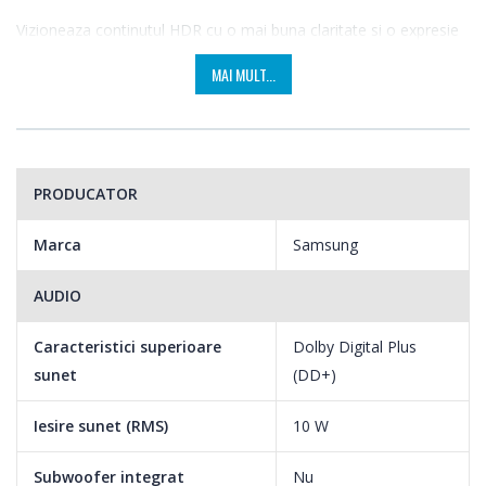
Vizioneaza continutul HDR cu o mai buna claritate si o expresie
detaliata a culorii. Samsung HD TV iti ofera mai multe detalii,
MAI MULT...
atat in scenele luminoase, cat si in cele intunecate.
* Accepta exclusiv continut HDR10.
PRODUCATOR
Marca
Samsung
AUDIO
Caracteristici superioare
Dolby Digital Plus
sunet
(DD+)
Iesire sunet (RMS)
10 W
Subwoofer integrat
Nu