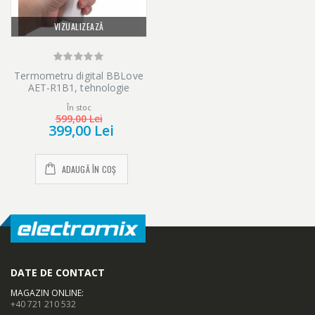
VIZUALIZEAZĂ
Termometru digital BBLove
AET-R1B1, tehnologie
infrarosu non-contact, pentru
În stoc
frunte
599,00 Lei
399,00 Lei
ADAUGĂ ÎN COȘ
DATE DE CONTACT
MAGAZIN ONLINE
:
+40 721 210 532