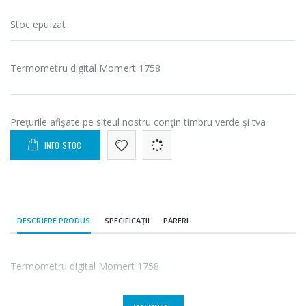
Stoc epuizat
Cuptor cu
Masina de tocat
-15%
-21%
microunde
carne Bosch ...
Heinner ...
Termometru digital Momert 1758
549,00 Lei
289,00 Lei
Masina de tocat
Espressor
Preţurile afişate pe siteul nostru conţin timbru verde şi tva
-33%
-33%
carne
automat
NobeLTek ...
Heinner ...
INFO STOC
199,00 Lei
799,00 Lei
Mixer vertical
Fierbator
-18%
-25%
Heinner HHB-
electric cu filtru
DC1000SSBK ...
...
DESCRIERE PRODUS
SPECIFICAȚII
PĂRERI
139,00 Lei
89,00 Lei
Termometru digital Momert 1758