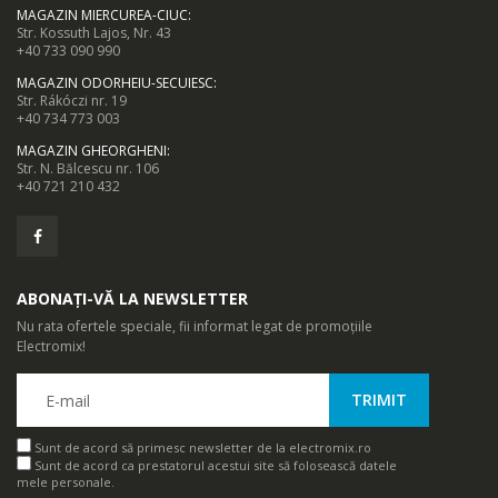
MAGAZIN MIERCUREA-CIUC
:
Str. Kossuth Lajos, Nr. 43
+40 733 090 990
MAGAZIN ODORHEIU-SECUIESC
:
Str. Rákóczi nr. 19
+40 734 773 003
MAGAZIN GHEORGHENI
:
Str. N. Bălcescu nr. 106
+40 721 210 432
ABONAȚI-VĂ LA NEWSLETTER
Nu rata ofertele speciale, fii informat legat de promoțiile
Electromix!
Sunt de acord să primesc newsletter de la electromix.ro
Sunt de acord ca prestatorul acestui site să folosească datele
mele personale.