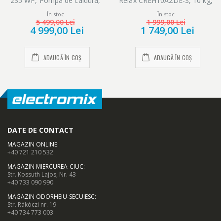
235 WP, Pompa de caldura,
Relax CREH10A2DE-S, 10 kg,
8 kg, clasa A++, EcoDry, Alb
Clasa A++, Alb
În stoc
În stoc
5 499,00 Lei
1 999,00 Lei
4 999,00 Lei
1 749,00 Lei
ADAUGĂ ÎN COȘ
ADAUGĂ ÎN COȘ
DATE DE CONTACT
MAGAZIN ONLINE
:
+40 721 210 532
MAGAZIN MIERCUREA-CIUC
:
Str. Kossuth Lajos, Nr. 43
+40 733 090 990
MAGAZIN ODORHEIU-SECUIESC
:
Str. Rákóczi nr. 19
+40 734 773 003