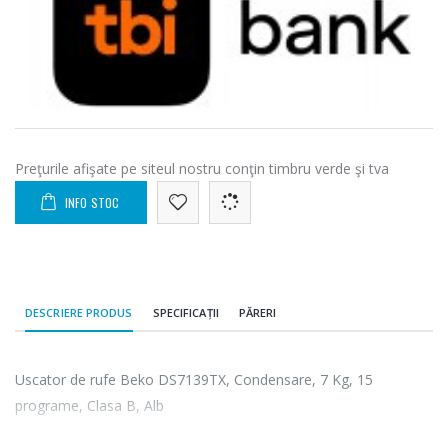
Preţurile afişate pe siteul nostru conţin timbru verde şi tva
INFO STOC
DESCRIERE PRODUS
SPECIFICAȚII
PĂRERI
Uscator de rufe Beko DS7139TX, Condensare, 7 Kg, 15
programe, Clasa B, Alb