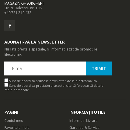
MAGAZIN GHEORGHENI
:
Str. N. Bălcescu nr. 106
+40 721 210 432
ABONAȚI-VĂ LA NEWSLETTER
Nu rata ofertele speciale, fii informat legat de promoțiile
Electromix!
Sunt de acord să primesc newsletter de la electromix.ro
Sunt de acord ca prestatorul acestui site să folosească datele
mele personale.
PAGINI
INFORMAȚII UTILE
Contul meu
Informații Livrare
Favoritele mele
Garanție & Service