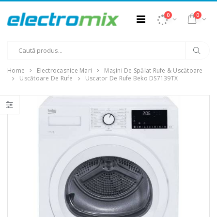
0
0
Home
Electrocasnice Mari
Mașini De Spălat Rufe & Uscătoare
Uscătoare De Rufe
Uscator De Rufe Beko DS7139TX