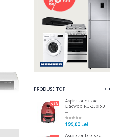
PRODUSE TOP
 vertical Heinner
Aspirator cu sac
-33%
-25%
DC1000SSBK ...
Daewoo RC-230R-3,
...
00 Lei
199,00 Lei
 de bucatarie
Aspirator fara sac