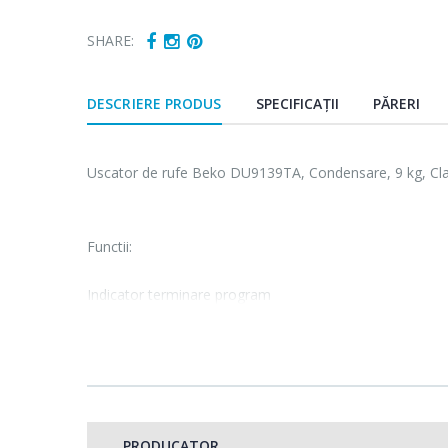
SHARE:
DESCRIERE PRODUS
SPECIFICAȚII
PĂRERI
Uscator de rufe Beko DU9139TA, Condensare, 9 kg, Cla
Functii:
Indicator terminare program
Programare intarziata
Status program
Timp ramas
PRODUCATOR