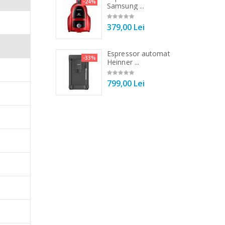
-21%
-24%
r ...
Samsung ...
00 Lei
379,00 Lei
 de bucatarie
Espressor automat
-33%
-33%
r ...
Heinner ...
00 Lei
799,00 Lei