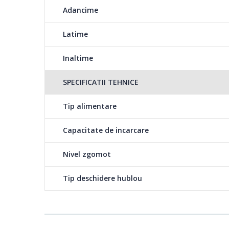
Mix
Adancime
Prosoape
Latime
Delicate
Inaltime
Bumbac Eco
SPECIFICATII TEHNICE
Outdoor
Tip alimentare
Daily
Capacitate de incarcare
Daily Express
Nivel zgomot
Gentle Care
Tip deschidere hublou
Shirts
Time Program