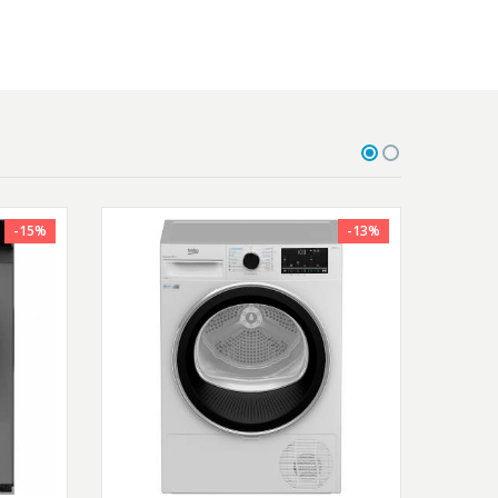
-15%
-13%