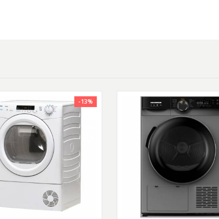
ase, care sunt mai dificil de uscat prin
-13%
unde grosimea panzei este mult mai mare.
ainelor de tip polar.
rogramul este recomandat pentru articolele