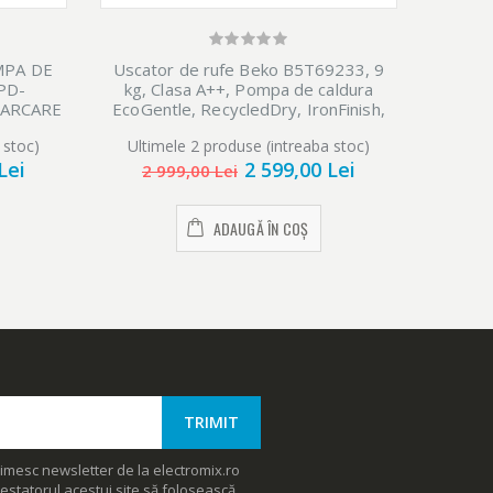
MPA DE
Uscator de rufe Beko B5T69233, 9
Usca
PD-
kg, Clasa A++, Pompa de caldura
M10K3
CARCARE
EcoGentle, RecycledDry, IronFinish,
kg, I
Hygienic Reresh, Hygienic Drying, Alb
A+++,
 stoc)
Ultimele 2 produse (intreaba stoc)
Ulti
Sif
Lei
2 599,00 Lei
2 999,00 Lei
2 
ADAUGĂ ÎN COȘ
imesc newsletter de la electromix.ro
estatorul acestui site să folosească