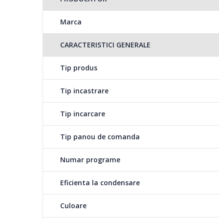
Iluminare Cuva
Marca
Auto anti-sifonare
CARACTERISTICI GENERALE
Blocare acces interfata
Tip produs
Tip incastrare
Programe uscare:
Tip incarcare
Bumbac
Tip panou de comanda
Jeans
Numar programe
Sport
Eficienta la condensare
Sintetice
Culoare