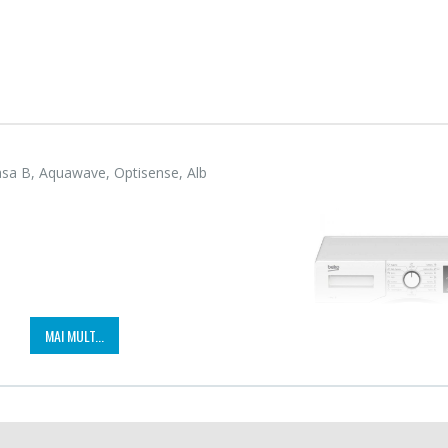
sa B, Aquawave, Optisense, Alb
Fierbator electric cu
Mixer
MAI MULT...
-25%
-18%
filtru ...
HHB-
89,00 Lei
139,
Masina de tocat carne
Robot