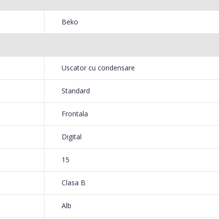
-21%
-33%
Bosch ...
Heinne
Beko
549,00 Lei
199,
Masina de tocat carne
Robot
-33%
-14%
NobeLTek ...
Heinne
Uscator cu condensare
199,00 Lei
299,
Standard
Frontala
Digital
15
Clasa B
Alb