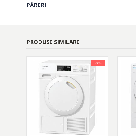
PĂRERI
Freshen Up
Hygiene
PRODUSE SIMILARE
Jeans
Uscare perfecta si omogena chiar si pentru tesaturile gro
-9%
programele obisnuite, in special de-a lungul tivurilor, 
Programul Jeans este ideal pentru uscarea blugilor si a h
Outdoor
Conceput pentru pasionatii de activitati in aer liber, p
vestimentare sportive sintetice sau din bumbac.
Aquawave ®