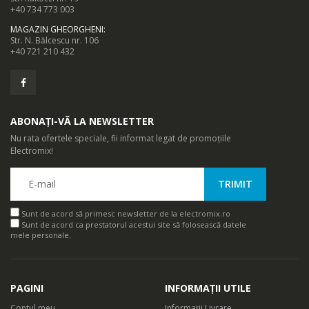
+40 734 773 003
MAGAZIN GHEORGHENI
:
Str. N. Bălcescu nr. 106
+40 721 210 432
ABONAȚI-VĂ LA NEWSLETTER
Nu rata ofertele speciale, fii informat legat de promoțiile
Electromix!
Sunt de acord să primesc newsletter de la electromix.ro
Sunt de acord ca prestatorul acestui site să folosească datele
mele personale.
PAGINI
INFORMAȚII UTILE
Contul meu
Informații Livrare