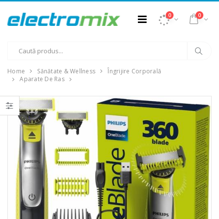
0
0
Home
Sănătate & Wellness
Îngrijire Corporală
Aparate De Ras