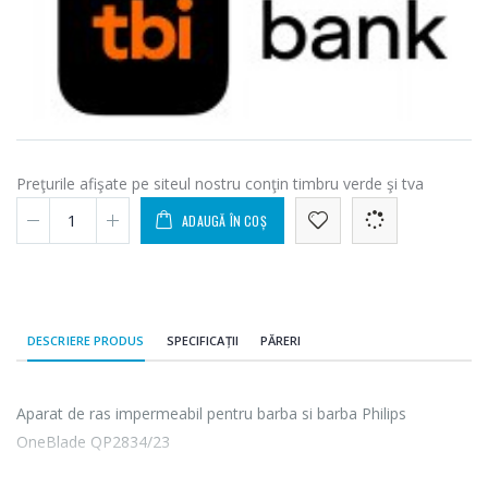
Preţurile afişate pe siteul nostru conţin timbru verde şi tva
ADAUGĂ ÎN COȘ
DESCRIERE PRODUS
SPECIFICAȚII
PĂRERI
Aparat de ras impermeabil pentru barba si barba Philips
OneBlade QP2834/23