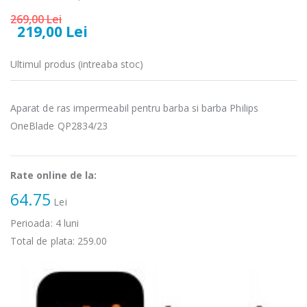
Fierbator
Mixer vertical
269,00 Lei
-25%
-18%
electric cu filtru
Heinner HHB-
219,00 Lei
...
DC1000SSBK ...
89,00 Lei
139,00 Lei
Ultimul produs (intreaba stoc)
Masina de tocat
Robot de
-21%
-33%
carne Bosch ...
bucatarie
Aparat de ras impermeabil pentru barba si barba Philips
Heinner ...
OneBlade QP2834/23
549,00 Lei
199,00 Lei
Masina de tocat
Robot de
-33%
-14%
Rate online de la:
carne
bucatarie
NobeLTek ...
Heinner ...
64.75
Lei
199,00 Lei
299,00 Lei
Perioada:
4
luni
Total de plata:
259.00