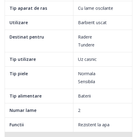
Tip aparat de ras
Cu lame oscilante
Utilizare
Barbierit uscat
Destinat pentru
Radere
Tundere
Tip utilizare
Uz casnic
Rezultate de exceptie!
Tip piele
Normala
Sensibila
Tip alimentare
Baterii
Pentru un barbierit cat mai precis, asigurati-va ca pielea este
curata (fara urme de crema sau alte substante hidratante).
Numar lame
2
Asigurati-va ca ambele discuri ating pielea cu o presiune relativ
egala. Folositi miscari scurte, circulare, pentru a obtine o piele
Functii
Rezistent la apa
mai neteda.