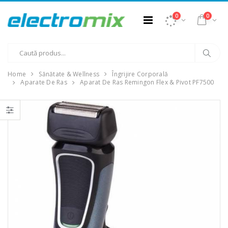
0
0
Home
Sănătate & Wellness
Îngrijire Corporală
Aparate De Ras
Aparat De Ras Remingon Flex & Pivot PF7500