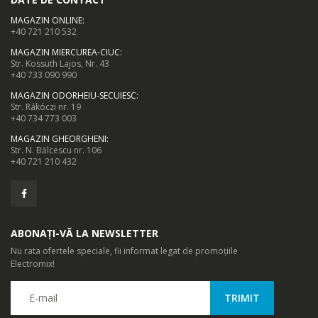
MAGAZIN ONLINE
:
Pentru un barbierit cat mai eficient, Remington vine in ajutorul
+40 721 210 532
dumneavoastra cu Intercept Trimmer, care asigura un barbierit
MAGAZIN MIERCUREA-CIUC
:
perfect prin actiunea taieturilor duble.
Str. Kossuth Lajos, Nr. 43
+40 733 090 990
MAGAZIN ODORHEIU-SECUIESC
:
Str. Rákóczi nr. 19
+40 734 773 003
MAGAZIN GHEORGHENI
:
Str. N. Bălcescu nr. 106
+40 721 210 432
ABONAȚI-VĂ LA NEWSLETTER
Nu rata ofertele speciale, fii informat legat de promoțiile
Electromix!