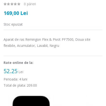
0 păreri
169,00 Lei
Stoc epuizat
Fierbator
Mixer vertical
-25%
-18%
electric cu filtru
Heinner HHB-
...
DC1000SSBK ...
Aparat de ras Remingon Flex & Pivot PF7500, Doua site
flexibile, Acumulator, Lavabil, Negru
89,00 Lei
139,00 Lei
Masina de tocat
Robot de
-21%
-33%
carne Bosch ...
bucatarie
Rate online de la:
Heinner ...
52.25
549,00 Lei
Lei
199,00 Lei
Perioada:
4
luni
Masina de tocat
Robot de
Total de plata:
209.00
-33%
-14%
carne
bucatarie
NobeLTek ...
Heinner ...
199,00 Lei
299,00 Lei