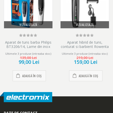
VIZUALIZEAZĂ
VIZUALIZEAZĂ
Flex & Pivot Technology
Aparat de tuns barba Philips
Aparat hibrid de tuns,
BT3206/14, Lame din inox
conturat si barbierit Rowenta
0.5-10mm, Alb/Negru
Forever Sharp TN6000F5,
Ultimele 3 produse (intreaba stoc)
Ultimele 3 produse (intreaba stoc)
Acumulator, 0.4-5 mm,
139,00 Lei
219,00 Lei
Negru/Argintiu
99,00 Lei
159,00 Lei
Acest aparat de ras foloseste Flex & Pivot Technology pentru a
se plia perfect la conturul fetei dumneavoastra si va ofera
ADAUGĂ ÎN COȘ
ADAUGĂ ÎN COȘ
rezultate precise inca de la prima utlizare.
Intercept Trimmer
DATE DE CONTACT