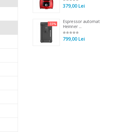
00 Lei
379,00 Lei
 vertical Heinner
Espressor automat
-25%
-33%
DC1000SSBK ...
Heinner ...
00 Lei
799,00 Lei