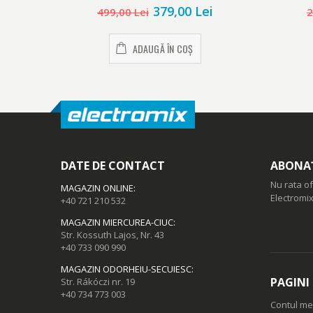
379,00 Lei
499,00 Lei
2
ADAUGĂ ÎN COȘ
DATE DE CONTACT
ABONAȚ
Nu rata of
MAGAZIN ONLINE
:
Electromix
+40 721 210 532
MAGAZIN MIERCUREA-CIUC
:
Str. Kossuth Lajos, Nr. 43
+40 733 090 990
MAGAZIN ODORHEIU-SECUIESC
:
PAGINI
Str. Rákóczi nr. 19
+40 734 773 003
Contul m