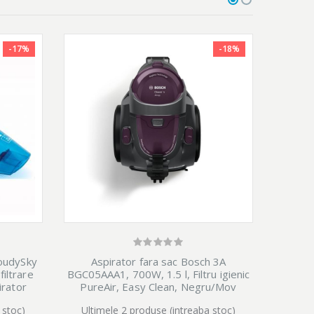
-17%
-18%
loudySky
Aspirator fara sac Bosch 3A
Asp
iltrare
BGC05AAA1, 700W, 1.5 l, Filtru igienic
BL0
pirator
PureAir, Easy Clean, Negru/Mov
recip
ator Li
acce
 stoc)
Ultimele 2 produse (intreaba stoc)
Ulti
utere
standa