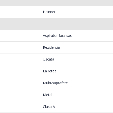
ient de mare pentru a aspira intreaga casa
199,
799,00 Lei
ate fi curatat si spalat cu usurinta.
Heinner
Mixer
Masina de spalat rufe
-18%
-25%
HHB-
frontala ...
chipat cu un motor ecologic de 750W cu
139,
1 199,00 Lei
Aspirator fara sac
 de aspirare si un consum redus de energie.
Rezidential
Uscata
mpla rotire de buton. Astfel, poti aspira cu
La retea
Multi-suprafete
Metal
e rezistenta si durabila. In plus, aceasta este
care urmeaza a fi apirata.
Clasa A