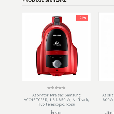
PRODUSE SIMILARE
-24%
Aspirator fara sac Samsung
Aspira
VCC45T0S3R, 1.3 l, 850 W, Air Track,
800W 
Tub telescopic, Rosu
În stoc
Ultim