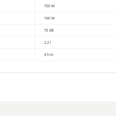
750 W
160 W
75 dB
2.2 l
4.5 m