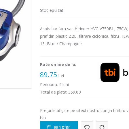
Stoc epuizat
Aspirator fara sac Heinner HVC-V750BL, 750W, 
praf din plastic 2.2L, filtrare ciclonica, filtru HE
13, Blue / Champagne
Rate online de la:
89.75
Lei
Perioada:
4
luni
Total de plata:
359.00
Preţurile afişate pe siteul nostru conţin timbru v
tva
INFO STOC