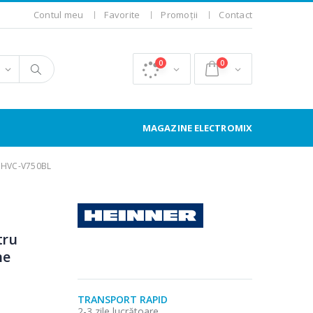
Contul meu
Favorite
Promoții
Contact
0
0
MAGAZINE ELECTROMIX
r HVC-V750BL
tru
ne
TRANSPORT RAPID
2-3 zile lucrătoare