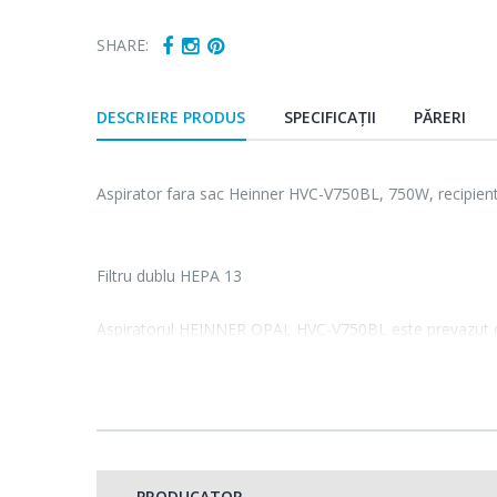
SHARE:
DESCRIERE PRODUS
SPECIFICAȚII
PĂRERI
Aspirator fara sac Heinner HVC-V750BL, 750W, recipient p
Filtru dublu HEPA 13
Aspiratorul HEINNER OPAL HVC-V750BL este prevazut cu
ajuta la retinerea impuritatilor aerului, oferind astfel un 
HEPA 13 sunt usor de curatat si intretinut, datorita mater
Recipient de colectare praf de 2.2 L
PRODUCATOR