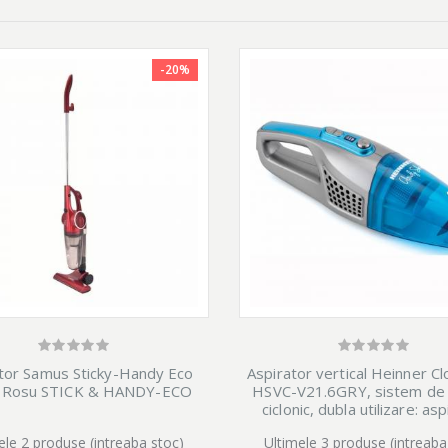
-20%
Aspirator vertical Heinner C
tor Samus Sticky-Handy Eco
HSVC-V21.6GRY, sistem de f
Rosu STICK & HANDY-ECO
ciclonic, dubla utilizare: as
vertical sau de mana, acumul
Ultimele 3 produse (intreaba
ele 2 produse (intreaba stoc)
22.2V, 110W, 2 viteze, p