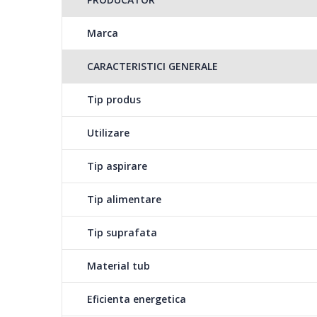
Recepientul de praf cu o capacitate de 2.2 l, este sufic
fara a mai fi nevoie sa il goliti. Fiind detasabil, acesta po
Marca
Putere motor de 750W si clasa energetica A
CARACTERISTICI GENERALE
Aspiratorul HEINNER HEINNER OPAL HVC-V750BL este e
Tip produs
clasa energetica A, care asigura o performanta ridicata
Utilizare
Putere de aspirare variabila
Tip aspirare
Poti regla puterea de aspirare a aspiratorului printr-o si
usurinta diferite tipuri de pardoseli sau covoare.
Tip alimentare
Tip suprafata
Tija telescopica din metal
Material tub
Tija aspiratorului este realizata din metal, ceea ce o fac
telescopica si poti regla lungimea ei in functie de zona 
Eficienta energetica