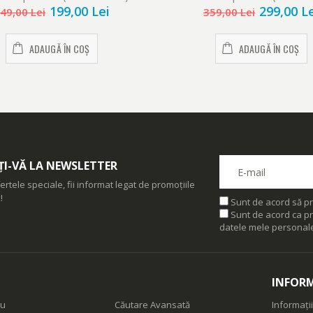
299,00 L
199,00 Lei
aspirare max 8kPa, 0.5L, pe
359,00 Lei
49,00 Lei
lumini LED, Albastru/gr
ADAUGĂ ÎN COȘ
ADAUGĂ ÎN COȘ
I-VĂ LA NEWSLETTER
ertele speciale, fii informat legat de promoțiile
!
Sunt de acord să pr
Sunt de acord ca pr
datele mele personal
INFORM
eu
Căutare Avansată
Informații