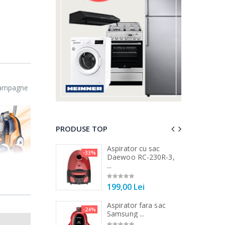
Champagne
PRODUSE TOP
a de tocat carne
Aspirator cu sac
-33%
-25%
...
Daewoo RC-230R-3,
...
00 Lei
199,00 Lei
a de tocat carne
Aspirator fara sac
-33%
-24%
Tek ...
Samsung ...