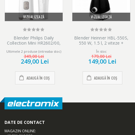
VIZUALIZEAZĂ
VIZUALIZEAZĂ
Blender Philips Daily
Blender Heinner HBL-550S,
Collection Mini HR2602/00,
550 W, 1.5 l, 2 viteze +
350 W, recipient 1 L, 2 viteze,
functie Pulse, Negru/Argintiu
Ultimele 2 produse (intreaba stoc)
În stoc
Alb
349,00 Lei
179,00 Lei
249,00 Lei
149,00 Lei
ADAUGĂ ÎN COȘ
ADAUGĂ ÎN COȘ
DATE DE CONTACT
MAGAZIN ONLINE
: