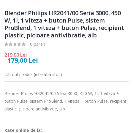
Fierbator
Mixer vertical
-25%
-18%
electric cu filtru
Heinner HHB-
Blender Philips HR2041/00 Seria 3000, 450
...
DC1000SSBK ...
W, 1l, 1 viteza + buton Pulse, sistem
ProBlend, 1 viteza + buton Pulse, recipient
89,00 Lei
139,00 Lei
plastic, picioare antivibratie, alb
Masina de tocat
Robot de
-21%
-33%
carne Bosch ...
bucatarie
0 păreri
Heinner ...
219,00 Lei
549,00 Lei
179,00 Lei
199,00 Lei
Masina de tocat
Robot de
Ultimul produs (intreaba stoc)
-33%
-14%
carne
bucatarie
NobeLTek ...
Heinner ...
Blender Philips HR2041/00 Seria 3000, 450 W, 1l, 1 viteza +
199,00 Lei
299,00 Lei
buton Pulse, sistem ProBlend, 1 viteza + buton Pulse, recipient
plastic, picioare antivibratie, alb
Rate online de la: