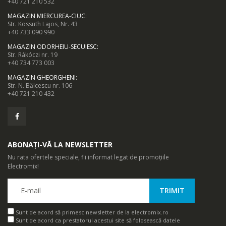
+40 721 210 532
MAGAZIN MIERCUREA-CIUC
:
Str. Kossuth Lajos, Nr. 43
+40 733 090 990
MAGAZIN ODORHEIU-SECUIESC
:
Str. Rákóczi nr. 19
+40 734 773 003
MAGAZIN GHEORGHENI
:
Str. N. Bălcescu nr. 106
+40 721 210 432
ABONAȚI-VĂ LA NEWSLETTER
Nu rata ofertele speciale, fii informat legat de promoțiile
Electromix!
Sunt de acord să primesc newsletter de la electromix.ro
Sunt de acord ca prestatorul acestui site să folosească datele