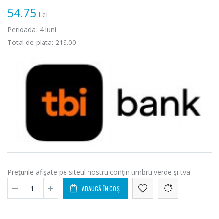
54.75
Lei
Perioada:
4
luni
Total de plata:
219.00
Preţurile afişate pe siteul nostru conţin timbru verde şi tva
ADAUGĂ ÎN COȘ