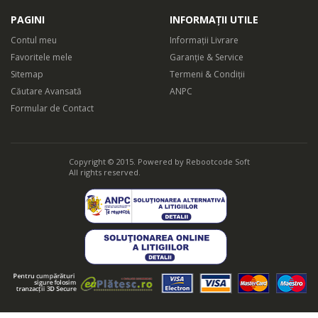
PAGINI
INFORMAȚII UTILE
Contul meu
Informații Livrare
Favoritele mele
Garanție & Service
Sitemap
Termeni & Condiții
Căutare Avansată
ANPC
Formular de Contact
Copyright © 2015. Powered by
Rebootcode Soft
All rights reserved.