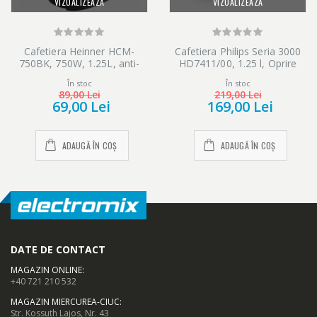
VIZUALIZEAZĂ
VIZUALIZEAZĂ
Cafetiera Heinner HCM-
Cafetiera Philips Seria 3000
750BK, 750W, 1.25L, anti-
HD7411/00, 1.25 l, Oprire
picurare, mentinere cald,
automata, Alb arctic
În stoc
În stoc
Negru
89,00 Lei
219,00 Lei
69,00 Lei
169,00 Lei
ADAUGĂ ÎN COȘ
ADAUGĂ ÎN COȘ
DATE DE CONTACT
MAGAZIN ONLINE
:
+40 721 210 532
MAGAZIN MIERCUREA-CIUC
:
Str. Kossuth Lajos, Nr. 43