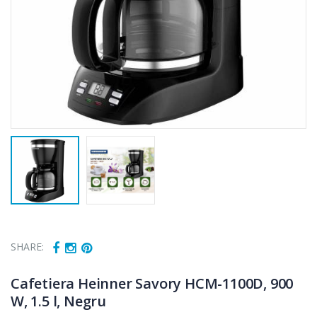
SHARE:
Cafetiera Heinner Savory HCM-1100D, 900
W, 1.5 l, Negru
Cuptor cu
Fierbator
-15%
-25%