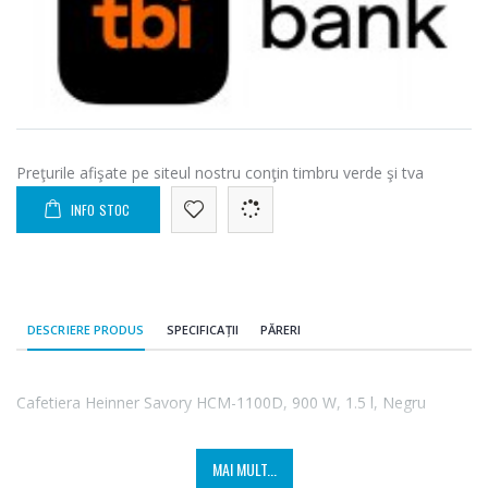
Preţurile afişate pe siteul nostru conţin timbru verde şi tva
INFO STOC
DESCRIERE PRODUS
SPECIFICAȚII
PĂRERI
Cafetiera Heinner Savory HCM-1100D, 900 W, 1.5 l, Negru
MAI MULT...