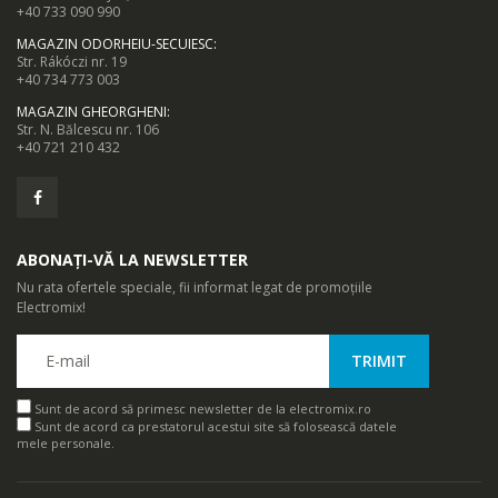
+40 733 090 990
MAGAZIN ODORHEIU-SECUIESC
:
Str. Rákóczi nr. 19
+40 734 773 003
MAGAZIN GHEORGHENI
:
Str. N. Bălcescu nr. 106
+40 721 210 432
ABONAȚI-VĂ LA NEWSLETTER
Nu rata ofertele speciale, fii informat legat de promoțiile
Electromix!
Sunt de acord să primesc newsletter de la electromix.ro
Sunt de acord ca prestatorul acestui site să folosească datele
mele personale.