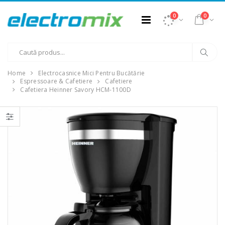
0
0
Home
Electrocasnice Mici Pentru Bucătărie
Espressoare & Cafetiere
Cafetiere
Cafetiera Heinner Savory HCM-1100D