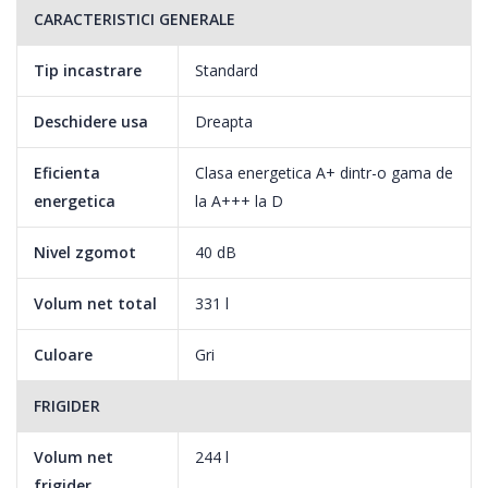
CARACTERISTICI GENERALE
Tip incastrare
Standard
Deschidere usa
Dreapta
Eficienta
Clasa energetica A+ dintr-o gama de
energetica
la A+++ la D
Nivel zgomot
40 dB
Volum net total
331 l
Culoare
Gri
FRIGIDER
Protectie antibacteriana pentru maner usa si garnitura etansare
Volum net
244 l
Pentru igiena, manerele sunt acoperite cu un strat antibacterii.
frigider
De asemenea, garnitura de pe usi montata pentru etansare