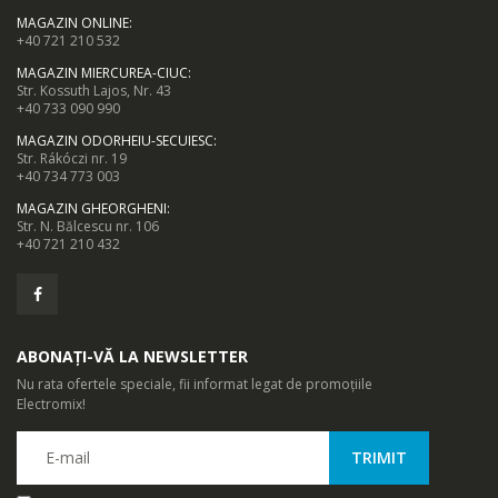
MAGAZIN ONLINE
:
+40 721 210 532
MAGAZIN MIERCUREA-CIUC
:
Str. Kossuth Lajos, Nr. 43
+40 733 090 990
MAGAZIN ODORHEIU-SECUIESC
:
Str. Rákóczi nr. 19
+40 734 773 003
MAGAZIN GHEORGHENI
:
Str. N. Bălcescu nr. 106
+40 721 210 432
ABONAȚI-VĂ LA NEWSLETTER
Nu rata ofertele speciale, fii informat legat de promoțiile
Electromix!