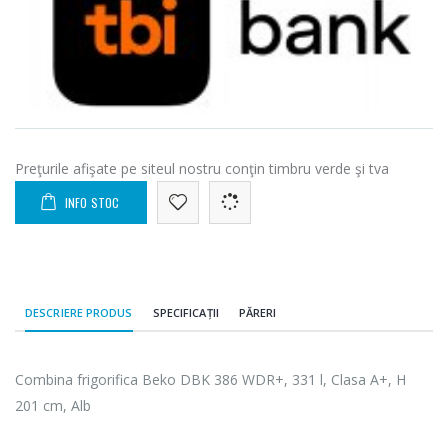
Preţurile afişate pe siteul nostru conţin timbru verde şi tva
INFO STOC
DESCRIERE PRODUS
SPECIFICAȚII
PĂRERI
Combina frigorifica Beko DBK 386 WDR+, 331 l, Clasa A+, H
201 cm, Alb