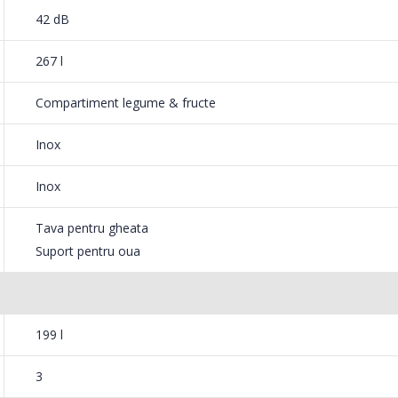
42 dB
 LED, durabila si eficienta in privinta consumului de energie,
267 l
 orice colt al combinei frigorifice.
Compartiment legume & fructe
Inox
aratului tau frigorific. Monteaza-le asa
Inox
tie.
Tava pentru gheata
Suport pentru oua
199 l
3