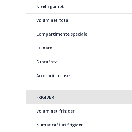
Nivel zgomot
Lumina LED
Lumina moderna de tip
Volum net total
asigura vizibilitate in
Compartimente speciale
Usi reversibile
Culoare
Usile se pot deschide atat in stanga, cat si in dreapta ap
Suprafata
cum doresti si in functie de spatiul pe care il ai la dispozi
Accesorii incluse
FRIGIDER
Volum net frigider
Numar rafturi frigider