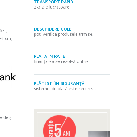
TRANSPORT RAPID
2-3 zile lucrătoare
DESCHIDERE COLET
7 l,
poți verifica produsele trimise.
76 cm,
PLATĂ ÎN RATE
finanțarea se rezolvă online.
PLĂTEȘTI ÎN SIGURANȚĂ
sistemul de plată este securizat.
erde şi