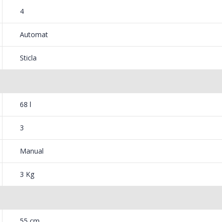
4
Automat
Sticla
68 l
3
Manual
3 Kg
55 cm