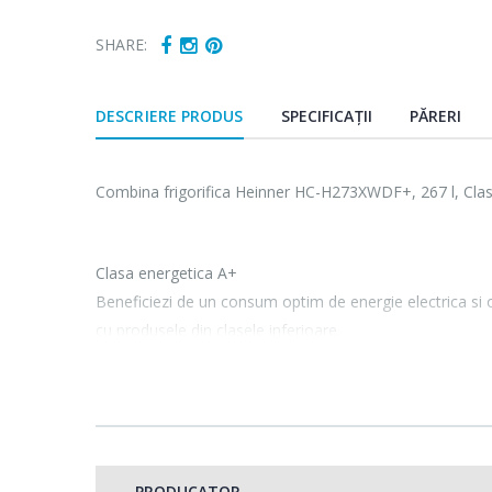
SHARE:
DESCRIERE PRODUS
SPECIFICAȚII
PĂRERI
Combina frigorifica Heinner HC-H273XWDF+, 267 l, Clas
Clasa energetica A+
Beneficiezi de un consum optim de energie electrica si
cu produsele din clasele inferioare.
Capacitate neta 267
Capacitate de incarcar
PRODUCATOR