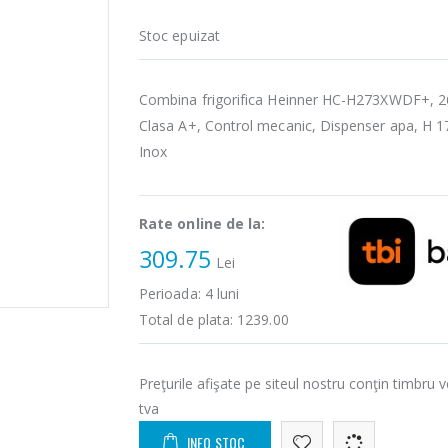
Stoc epuizat
Combina frigorifica Heinner HC-H273XWDF+, 26
Clasa A+, Control mecanic, Dispenser apa, H 1
Inox
Rate online de la:
309.75
Lei
Perioada:
4
luni
Total de plata:
1239.00
Preţurile afişate pe siteul nostru conţin timbru v
tva
INFO STOC