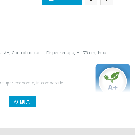
a A+, Control mecanic, Dispenser apa, H 176 cm, Inox
 o super economie, in comparatie
Cuptor cu microunde
Masin
-15%
-21%
MAI MULT...
Heinner ...
Bosch 
L
289,00 Lei
549,
e suficienta pentru nevoile ale intregii familii.
Masin
Espressor automat
-33%
-33%