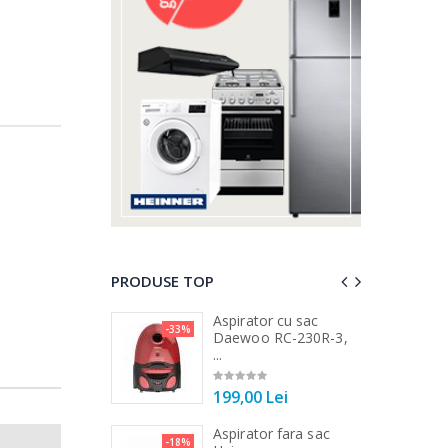
PRODUSE TOP
a de tocat carne
Aspirator cu sac
-33%
-15%
...
Daewoo RC-230R-3,
...
00 Lei
199,00 Lei
a de tocat carne
Aspirator fara sac
-33%
-18%