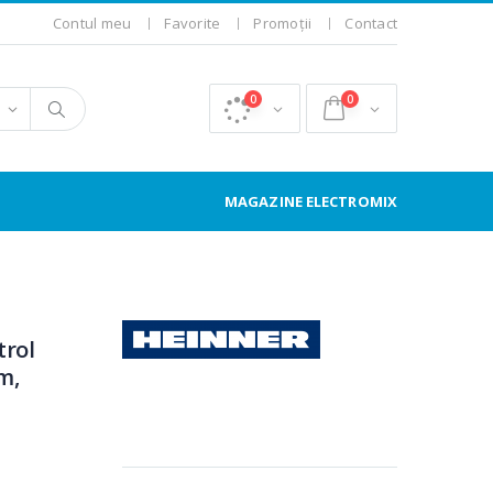
Contul meu
Favorite
Promoții
Contact
0
0
MAGAZINE ELECTROMIX
-
trol
m,