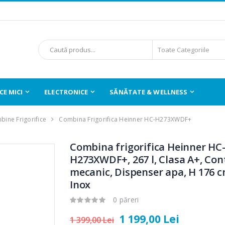
E MICI
ELECTRONICE
SĂNĂTATE & WELLNESS
ine Frigorifice
Combina Frigorifica Heinner HC-H273XWDF+
Combina frigorifica Heinner HC
H273XWDF+, 267 l, Clasa A+, Con
mecanic, Dispenser apa, H 176 c
Inox
0 păreri
1 199,00 Lei
1 399,00 Lei