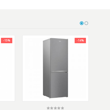
-15%
-14%