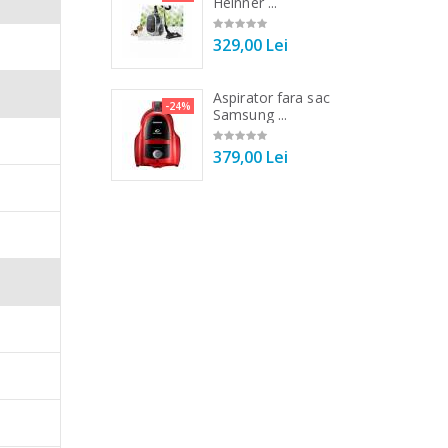
Tek ...
Heinner ...
00 Lei
329,00 Lei
 vertical Heinner
Aspirator fara sac
-25%
-24%
DC1000SSBK ...
Samsung ...
00 Lei
379,00 Lei
 modul