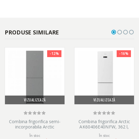
PRODUSE SIMILARE
-12%
-16%
VIZUALIZEAZĂ
VIZUALIZEAZĂ
Combina frigorifica semi-
Combina frigorifica Arctic
incorporabila Arctic
AK60406E40NFW, 362 l,
AK60386M40NFMT, 358 l,
Clasa E, Full No Frost, Blue
În stoc
În stoc
Full No Frost, Air Flow Dual
Tech, Air Flow Dual Tech,