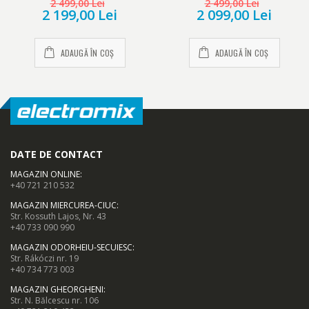
2 499,00 Lei
2 499,00 Lei
Tech, H 202 cm, Clasa E,
Efiline, H 202.5, Alb
2 199,00 Lei
2 099,00 Lei
Metal Look
ADAUGĂ ÎN COȘ
ADAUGĂ ÎN COȘ
DATE DE CONTACT
MAGAZIN ONLINE
:
+40 721 210 532
MAGAZIN MIERCUREA-CIUC
:
Str. Kossuth Lajos, Nr. 43
+40 733 090 990
MAGAZIN ODORHEIU-SECUIESC
:
Str. Rákóczi nr. 19
+40 734 773 003
MAGAZIN GHEORGHENI
:
Str. N. Bălcescu nr. 106