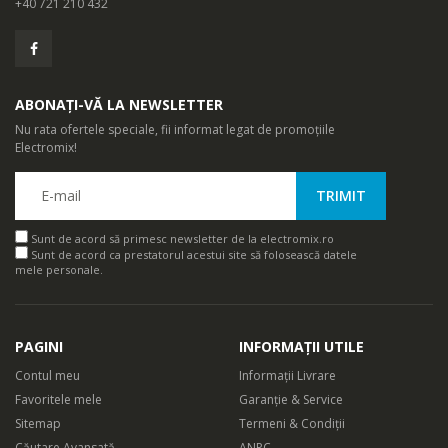
+40 721 210 432
ABONAȚI-VĂ LA NEWSLETTER
Nu rata ofertele speciale, fii informat legat de promoțiile
Electromix!
Sunt de acord să primesc newsletter de la electromix.ro
Sunt de acord ca prestatorul acestui site să folosească datele
mele personale.
PAGINI
INFORMAȚII UTILE
Contul meu
Informații Livrare
Favoritele mele
Garanție & Service
Sitemap
Termeni & Condiții
Căutare Avansată
ANPC