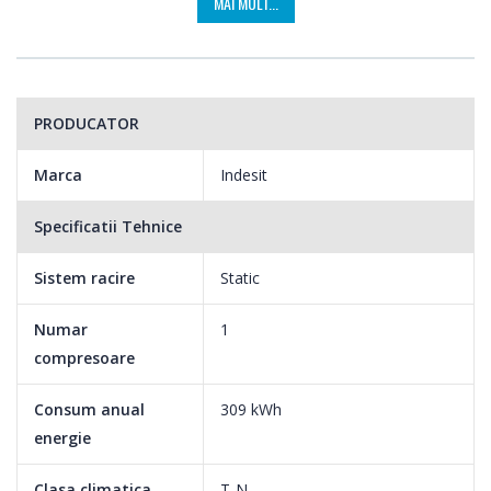
MAI MULT...
PRODUCATOR
Marca
Indesit
Specificatii Tehnice
Sistem racire
Static
Numar
1
compresoare
Consum anual
309 kWh
energie
Clasa climatica
T-N