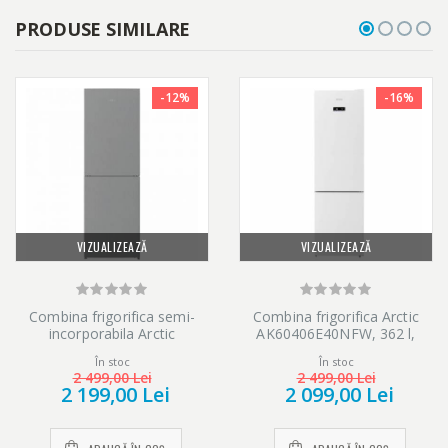
PRODUSE SIMILARE
-12%
-16%
VIZUALIZEAZĂ
VIZUALIZEAZĂ
Combina frigorifica semi-
Combina frigorifica Arctic
incorporabila Arctic
AK60406E40NFW, 362 l,
AK60386M40NFMT, 358 l,
Clasa E, Full No Frost, Blue
În stoc
În stoc
Full No Frost, Air Flow Dual
Tech, Air Flow Dual Tech,
2 499,00 Lei
2 499,00 Lei
Tech, H 202 cm, Clasa E,
Efiline, H 202.5, Alb
2 199,00 Lei
2 099,00 Lei
Metal Look