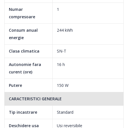
Numar
1
compresoare
Consum anual
244 kWh
energie
Clasa climatica
SN-T
Tehnologia Supreme NoFrost
Autonomie fara
16 h
curent (ore)
Doua sisteme NoFrost separate, unul pentru frigider, iar celalalt
Putere
150 W
pentru congelator, ce creeaza climatul ideal pentru pastrarea
alimentelor. In comparatie cu Tehnologia NoFrost traditionala,
CARACTERISTICI GENERALE
Tehnologia SupremeNoFrost ofera cea mai buna umiditate,
distributie ideala de temperatura si mirosuri care nu se
Tip incastrare
Standard
amesteca intre compartimente.
Deschidere usa
Usi reversibile