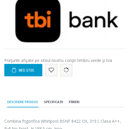
Preţurile afişate pe siteul nostru conţin timbru verde şi tva
INFO STOC
DESCRIERE PRODUS
SPECIFICAȚII
PĂRERI
Combina frigorifica Whirlpool BSNF 8422 OX, 319 l, Clasa A++,
Full No Frost, H 188.5 cm, Inox