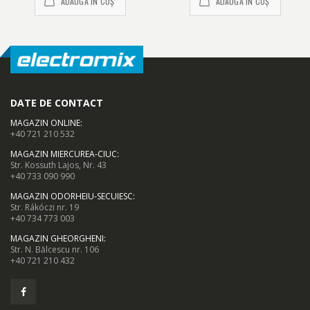
ADAUGĂ ÎN COȘ
ADAUGĂ ÎN COȘ
DATE DE CONTACT
MAGAZIN ONLINE
:
+40 721 210 532
MAGAZIN MIERCUREA-CIUC
:
Str. Kossuth Lajos, Nr. 43
+40 733 090 990
MAGAZIN ODORHEIU-SECUIESC
:
Str. Rákóczi nr. 19
+40 734 773 003
MAGAZIN GHEORGHENI
:
Str. N. Bălcescu nr. 106
+40 721 210 432