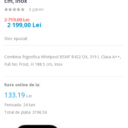
cm, Inox
0 păreri
2 719,00 Lei
2 199,00 Lei
Fierbator
Mixer vertical
Stoc epuizat
-25%
-18%
electric cu filtru
Heinner HHB-
...
DC1000SSBK ...
Combina frigorifica Whirlpool BSNF 8422 OX, 319 l, Clasa A++,
89,00 Lei
139,00 Lei
Full No Frost, H 188.5 cm, Inox
Masina de tocat
Robot de
-21%
-33%
carne Bosch ...
bucatarie
Heinner ...
Rate online de la:
549,00 Lei
199,00 Lei
133.19
Lei
Masina de tocat
Robot de
-33%
-14%
Perioada:
24
luni
carne
bucatarie
NobeLTek ...
Heinner ...
Total de plata:
3196.56
199,00 Lei
299,00 Lei