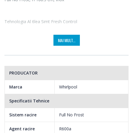
Tehnologia Al 6lea Simt Fresh Control
Noua tehnologie de control al prospetimii Al 6lea Simt
MAI MULT...
garanteaza refrigerarea la umiditate perfecta in intregul interior
si face posibila pastrarea alimentelor proaspete de pana la 4 ori
mai mult timp.
PRODUCATOR
Marca
Whirlpool
Specificatii Tehnice
Sistem racire
Full No Frost
Agent racire
R600a