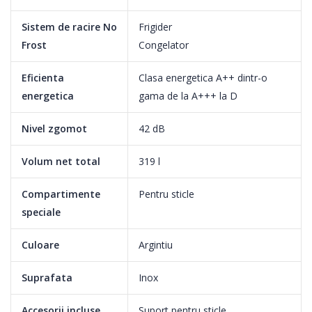
Tehnologia al 6 lea Simt cu Fresh Control
Sistem de racire No
Frigider
Frost
Congelator
Eficienta
Clasa energetica A++ dintr-o
Senzorii inteligenti 6th Sense Fresh Control garanteaza un nivel
energetica
gama de la A+++ la D
optim de umiditate pentru o prospetime de lunga durata,cel mai
bun gust si culoare. Mentine prospetimea pe o perioada de 3x
Nivel zgomot
42 dB
mai mare fata de un frigider normal. Regleaza temperatura si
Volum net total
319 l
umiditatea pastrand prospetimea alimentelor pe o perioada mai
indelungata.
Compartimente
Pentru sticle
speciale
Culoare
Argintiu
Suprafata
Inox
Accesorii incluse
Suport pentru sticle