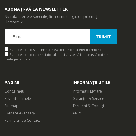
ABONAȚI-VĂ LA NEWSLETTER
Nu rata ofertele speciale, fii informat legat de promoțiile
Electromix!
Sunt de acord să primesc newsletter de la electromix.ro
Sunt de acord ca prestatorul acestui site să folosească datele
mele personale.
PAGINI
INFORMAȚII UTILE
Contul meu
Informații Livrare
Favoritele mele
Garanție & Service
Sitemap
Termeni & Condiții
Căutare Avansată
ANPC
Formular de Contact