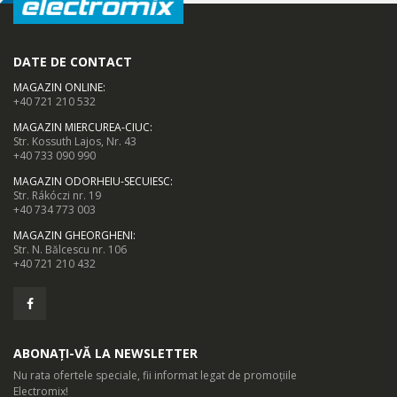
DATE DE CONTACT
MAGAZIN ONLINE
:
+40 721 210 532
MAGAZIN MIERCUREA-CIUC
:
Str. Kossuth Lajos, Nr. 43
+40 733 090 990
MAGAZIN ODORHEIU-SECUIESC
:
Str. Rákóczi nr. 19
+40 734 773 003
Fast Freeze
MAGAZIN GHEORGHENI
:
Str. N. Bălcescu nr. 106
Functia Fast Freeze activeaza compresorul la capacitate
+40 721 210 432
maxima, astfel incat sa obtii temperaturi scazute in interiorul
congelatorului in cel mai scurt timp.
ABONAȚI-VĂ LA NEWSLETTER
Dotari
Nu rata ofertele speciale, fii informat legat de promoțiile
Electromix!