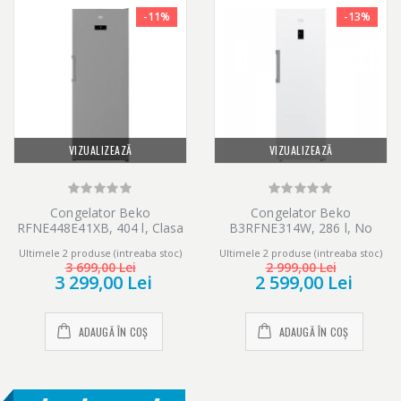
-11%
-13%
VIZUALIZEAZĂ
VIZUALIZEAZĂ
Congelator Beko
Congelator Beko
RFNE448E41XB, 404 l, Clasa
B3RFNE314W, 286 l, No
E, No Frost, Display LED, H
Frost, 5 sertare + 3
Ultimele 2 produse (intreaba stoc)
Ultimele 2 produse (intreaba stoc)
191.2 cm, Argintiu
compartimente, Compressor
3 699,00 Lei
2 999,00 Lei
ProSmart Inverter, H 186.5,
3 299,00 Lei
2 599,00 Lei
Clasa E, alb
ADAUGĂ ÎN COȘ
ADAUGĂ ÎN COȘ