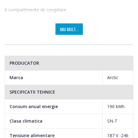
6 compartimente de congelare
Cele 6 sertare ale congelatorului permit manipularea si
MAI MULT...
depozitarea usoara a produselor congelate. Pentru o congelare
rapida a produselor pregatite pentru depozitare alege unul dintre
cele 2 compartimente cu conegalre rapida. Legumele, carnea
sau chiar inghetata au locul lor in acest congelator.
PRODUCATOR
Marca
Arctic
SPECIFICATII TEHNICE
Consum anual energie
190 kWh
Clasa climatica
SN-T
Tensiune alimentare
187 V -246