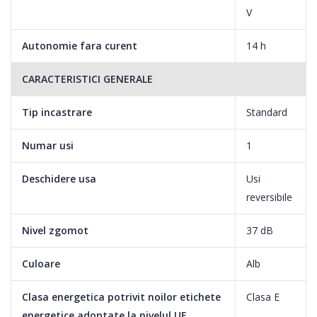
V
Autonomie fara curent
14 h
CARACTERISTICI GENERALE
Tip incastrare
Standard
Numar usi
1
Deschidere usa
Usi
reversibile
Nivel zgomot
37 dB
Culoare
Alb
Clasa energetica potrivit noilor etichete
Clasa E
energetice adoptate la nivelul UE