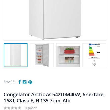
SHARE:
Congelator Arctic AC54210M40W, 6 sertare,
168 l, Clasa E, H 135.7 cm, Alb
Fierbator
Masina de tocat
0 păreri
-25%
-21%