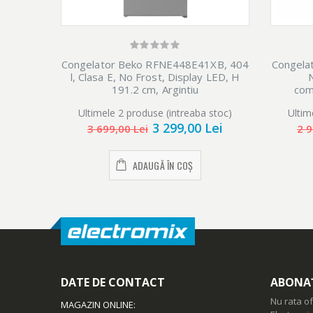
Congelator Beko RFNE448E41XB, 404
Congela
l, Clasa E, No Frost, Display LED, H
N
191.2 cm, Argintiu
com
ProSmar
Ultimele 2 produse (intreaba stoc)
Ultim
3 299,00 Lei
3 699,00 Lei
2 9
ADAUGĂ ÎN COȘ
DATE DE CONTACT
ABONAȚ
Nu rata of
MAGAZIN ONLINE
: