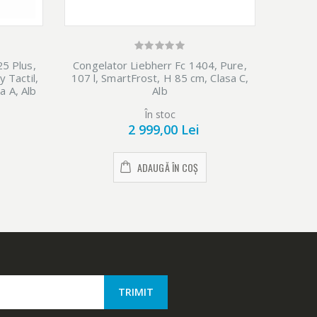
5 Plus,
Congelator Liebherr Fc 1404, Pure,
Congela
y Tactil,
107 l, SmartFrost, H 85 cm, Clasa C,
serta
a A, Alb
Alb
Clasa 
În stoc
2 999,00 Lei
ADAUGĂ ÎN COȘ