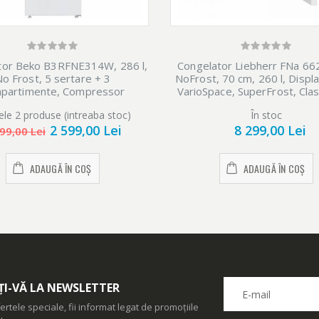
tor Beko B3RFNE314W, 286 l,
Congelator Liebherr FNa 662
o Frost, 5 sertare + 3
NoFrost, 70 cm, 260 l, Displa
partimente, Compressor
VarioSpace, SuperFrost, Clas
t Inverter, H 186.5, Clasa E,
ele 2 produse (intreaba stoc)
În stoc
alb
2 599,00 Lei
8 299,00 Lei
99,00 Lei
ADAUGĂ ÎN COȘ
ADAUGĂ ÎN COȘ
I-VĂ LA NEWSLETTER
ertele speciale, fii informat legat de promoțiile