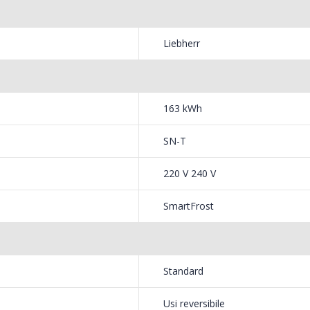
Fierbator electric cu
Masin
-25%
-21%
filtru ...
Bosch 
Liebherr
89,00 Lei
549,
Masin
Frigider cu doua usi
-33%
-33%
NobeL
Heinner ...
163 kWh
199,
799,00 Lei
SN-T
Mixer
Masina de spalat rufe
220 V 240 V
-18%
-25%
HHB-
frontala ...
SmartFrost
139,
1 199,00 Lei
Standard
Usi reversibile