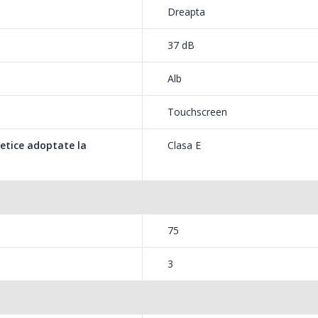
Dreapta
37 dB
Alb
Touchscreen
getice adoptate la
Clasa E
75
3