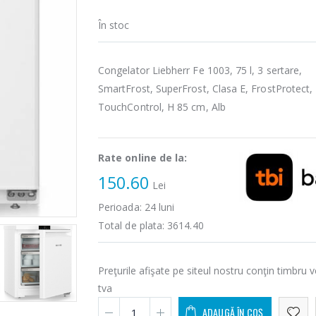
În stoc
Congelator Liebherr Fe 1003, 75 l, 3 sertare,
SmartFrost, SuperFrost, Clasa E, FrostProtect,
TouchControl, H 85 cm, Alb
Rate online de la:
150.60
Lei
Perioada:
24
luni
Total de plata:
3614.40
Preţurile afişate pe siteul nostru conţin timbru v
tva
ADAUGĂ ÎN COȘ