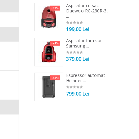
a de tocat carne
Aspirator cu sac
-33%
-25%
...
Daewoo RC-230R-3,
...
00 Lei
199,00 Lei
a de tocat carne
Aspirator fara sac
-33%
-24%
Tek ...
Samsung ...
00 Lei
379,00 Lei
 vertical Heinner
Espressor automat
-25%
-33%
DC1000SSBK ...
Heinner ...
00 Lei
799,00 Lei