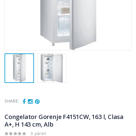
SHARE:
Congelator Gorenje F4151CW, 163 l, Clasa
A+, H 143 cm, Alb
0 păreri
Cuptor cu
Masina de tocat