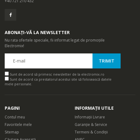
+40 721 210 432
ABONAȚI-VĂ LA NEWSLETTER
Nu rata ofertele speciale, fii informat legat de promoțiile
Electromix!
Sunt de acord să primesc newsletter de la electromix.ro
Sunt de acord ca prestatorul acestui site să folosească datele
mele personale.
PAGINI
INFORMAȚII UTILE
Contul meu
Informații Livrare
Favoritele mele
Garanție & Service
Sitemap
Termeni & Condiții
Căutare Avansată
ANPC