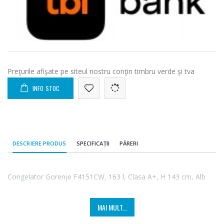
Preţurile afişate pe siteul nostru conţin timbru verde şi tva
INFO STOC
DESCRIERE PRODUS
SPECIFICAȚII
PĂRERI
Congelator Gorenje F4151CW, 163 l, Clasa A+, H 143 cm, Alb
MAI MULT...