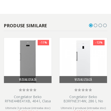
PRODUSE SIMILARE
-11%
-13%
VIZUALIZEAZĂ
VIZUALIZEAZĂ
Congelator Beko
Congelator Beko
RFNE448E41XB, 404 l, Clasa
B3RFNE314W, 286 l, No
E, No Frost, Display LED, H
Frost, 5 sertare + 3
Ultimele 3 produse (intreaba stoc)
Ultimele 2 produse (intreaba stoc)
191.2 cm, Argintiu
compartimente, Compressor