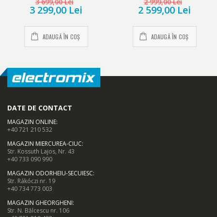
3 699,00 Lei
2 999,00 Lei
ProSmart Inverter, H 186.5,
3 299,00 Lei
2 599,00 Lei
Clasa E, alb
ADAUGĂ ÎN COȘ
ADAUGĂ ÎN COȘ
DATE DE CONTACT
MAGAZIN ONLINE
:
+40 721 210 532
MAGAZIN MIERCUREA-CIUC
:
Str. Kossuth Lajos, Nr. 43
+40 733 090 990
MAGAZIN ODORHEIU-SECUIESC
:
Str. Rákóczi nr. 19
+40 734 773 003
MAGAZIN GHEORGHENI
:
Str. N. Bălcescu nr. 106