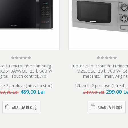
or cu microunde Samsung
Cuptor cu microunde Heinn
K3513AW/OL, 23 l, 800 W,
M2035SL, 20 l, 700 W, Co
gital, Touch control, Alb
mecanic, Timer, Argint
ele 2 produse (intreaba stoc)
Ultimele 2 produse (intreaba
489,00 Lei
299,00 L
89,00 Lei
349,00 Lei
ADAUGĂ ÎN COȘ
ADAUGĂ ÎN COȘ