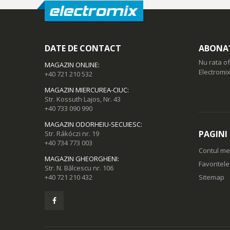
DATE DE CONTACT
ABONAȚ
Nu rata of
MAGAZIN ONLINE
:
Electromix
+40 721 210 532
MAGAZIN MIERCUREA-CIUC
:
Str. Kossuth Lajos, Nr. 43
+40 733 090 990
MAGAZIN ODORHEIU-SECUIESC
:
PAGINI
Str. Rákóczi nr. 19
+40 734 773 003
Contul m
MAGAZIN GHEORGHENI
:
Favoritel
Str. N. Bălcescu nr. 106
+40 721 210 432
Sitemap