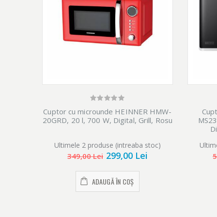
Cuptor cu microunde HEINNER HMW-
Cupt
20GRD, 20 l, 700 W, Digital, Grill, Rosu
MS23
Di
Ultimele 2 produse (intreaba stoc)
Ultim
299,00 Lei
349,00 Lei
5
ADAUGĂ ÎN COȘ