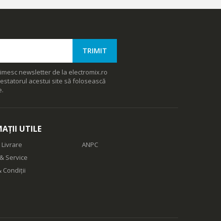
imesc newsletter de la electromix.ro
estatorul acestui site să folosească
e.
AȚII UTILE
 Livrare
ANPC
& Service
 Condiții