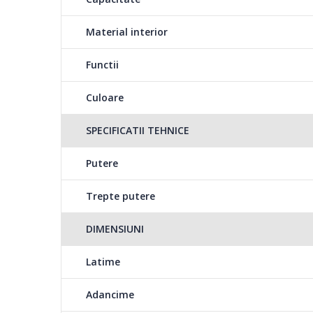
Asaza mancarea cu grija; zonele mai groase pozitionate
Material interior
Gateste pe perioada cea mai scurta de timp; daca este 
Functii
Intoarce alimentele cel putin o data in timpul gatitului; 
Culoare
rearanjarea lor.
SPECIFICATII TEHNICE
Putere
Trepte putere
DIMENSIUNI
Latime
Adancime