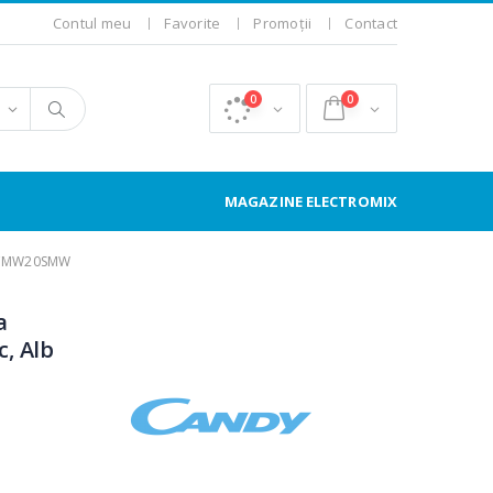
Contul meu
Favorite
Promoții
Contact
0
0
MAGAZINE ELECTROMIX
a CMW20SMW
a
, Alb