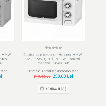
er HMW-
Cuptor cu microunde Heinner HMW-
Cuptor
ntrol
M2035WH, 20 l, 700 W, Control
MD20MS
iu
mecanic, Timer, Alb
 stoc)
Ultimele 3 produse (intreaba stoc)
ei
259,00 Lei
319,00 Lei
ADAUGĂ ÎN COȘ