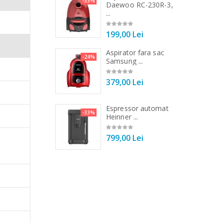
-33%
-25%
DC1000SSBK ...
Daewoo RC-230R-3,
...
00 Lei
199,00 Lei
 de bucatarie
Aspirator fara sac
-21%
-24%
r ...
Samsung ...
00 Lei
379,00 Lei
 de bucatarie
Espressor automat
-33%
-33%
r ...
Heinner ...
00 Lei
799,00 Lei