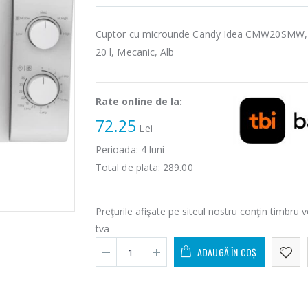
Cuptor cu microunde Candy Idea CMW20SMW,
20 l, Mecanic, Alb
Rate online de la:
72.25
Lei
Perioada:
4
luni
Total de plata:
289.00
Preţurile afişate pe siteul nostru conţin timbru v
tva
ADAUGĂ ÎN COȘ