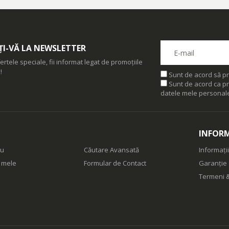
I-VĂ LA NEWSLETTER
ertele speciale, fii informat legat de promoțiile
!
Sunt de acord să pr
Sunt de acord ca pr
datele mele personal
INFORM
eu
Căutare Avansată
Informații
e mele
Formular de Contact
Garanție 
Termeni &