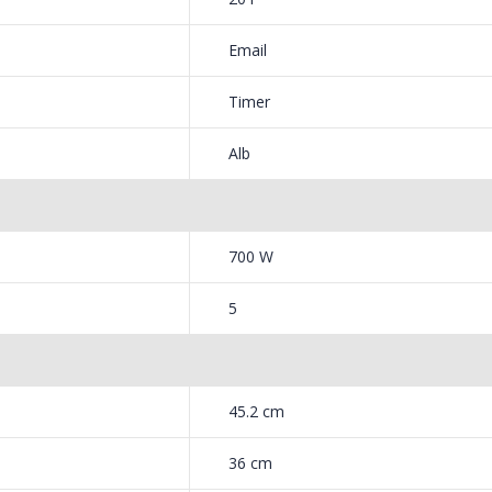
 spre exteriorul vasului
Email
necesar poti suplimenta.
Timer
daca este necesar poti opta si pentru
Alb
700 W
5
45.2 cm
36 cm