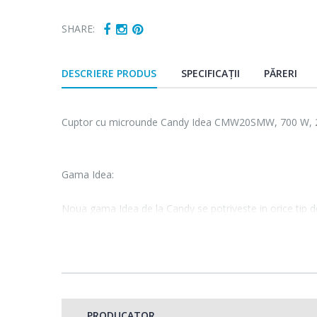
SHARE:
DESCRIERE PRODUS
SPECIFICAȚII
PĂRERI
Cuptor cu microunde Candy Idea CMW20SMW, 700 W, 20
Gama Idea:
Noua gama Idea de la Candy se potriveste in orice tip d
Acum poti alege dintr-o gama variata de culori, cu functi
tine!
PRODUCATOR