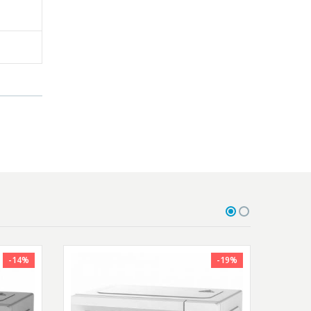
-14%
-19%