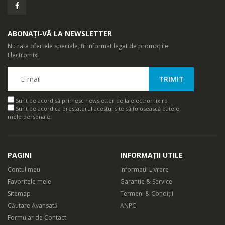
ABONAȚI-VĂ LA NEWSLETTER
Nu rata ofertele speciale, fii informat legat de promoțiile
Electromix!
Sunt de acord să primesc newsletter de la electromix.ro
Sunt de acord ca prestatorul acestui site să folosească datele
mele personale.
PAGINI
INFORMAȚII UTILE
Contul meu
Informații Livrare
Favoritele mele
Garanție & Service
Sitemap
Termeni & Condiții
Căutare Avansată
ANPC
Formular de Contact