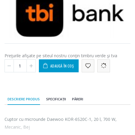
Preţurile afişate pe siteul nostru conţin timbru verde şi tva
ADAUGĂ ÎN COȘ
DESCRIERE PRODUS
SPECIFICAȚII
PĂRERI
Cuptor cu microunde Daewoo KOR-6S20C-1, 20 l, 700 W,
Mecanic, Bej