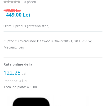
Fierbator
Mixer vertical
0 păreri
-25%
-18%
electric cu filtru
Heinner HHB-
...
DC1000SSBK ...
499,00 Lei
449,00 Lei
89,00 Lei
139,00 Lei
Ultimul produs (intreaba stoc)
Masina de tocat
Robot de
-21%
-33%
carne Bosch ...
bucatarie
Heinner ...
Cuptor cu microunde Daewoo KOR-6S20C-1, 20 l, 700 W,
549,00 Lei
199,00 Lei
Mecanic, Bej
Masina de tocat
Robot de
-33%
-14%
carne
bucatarie
NobeLTek ...
Heinner ...
Rate online de la:
122.25
199,00 Lei
299,00 Lei
Lei
Perioada:
4
luni
Total de plata:
489.00