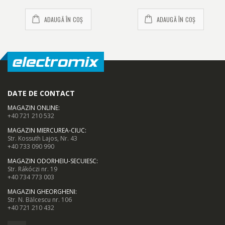
ADAUGĂ ÎN COȘ
ADAUGĂ ÎN COȘ
DATE DE CONTACT
MAGAZIN ONLINE
:
+40 721 210 532
MAGAZIN MIERCUREA-CIUC
:
Str. Kossuth Lajos, Nr. 43
+40 733 090 990
MAGAZIN ODORHEIU-SECUIESC
:
Str. Rákóczi nr. 19
+40 734 773 003
MAGAZIN GHEORGHENI
:
Str. N. Bălcescu nr. 106
+40 721 210 432