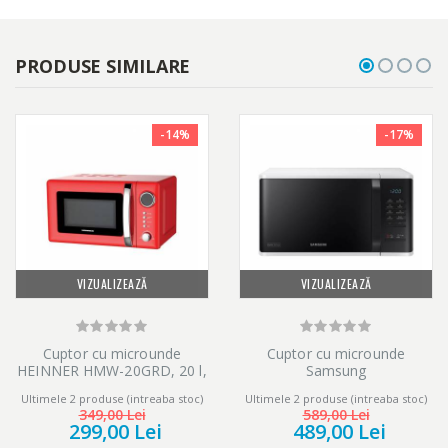
PRODUSE SIMILARE
-14%
-17%
VIZUALIZEAZĂ
VIZUALIZEAZĂ
Cuptor cu microunde
Cuptor cu microunde
HEINNER HMW-20GRD, 20 l,
Samsung
700 W, Digital, Grill, Rosu
MS23K3513AW/OL, 23 l, 800
Ultimele 2 produse (intreaba stoc)
Ultimele 2 produse (intreaba stoc)
W, Digital, Touch control, Alb
349,00 Lei
589,00 Lei
299,00 Lei
489,00 Lei