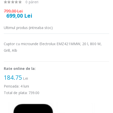
microunde
carne Bosch ...
0 păreri
Heinner ...
799,00 Lei
549,00 Lei
699,00 Lei
289,00 Lei
Masina de tocat
Espressor
Ultimul produs (intreaba stoc)
-33%
-33%
carne
automat
NobeLTek ...
Heinner ...
Cuptor cu microunde Electrolux EMZ421MMW, 20 l, 800 W,
199,00 Lei
799,00 Lei
Grill, Alb
Mixer vertical
Fierbator
-18%
-25%
Heinner HHB-
electric cu filtru
DC1000SSBK ...
...
Rate online de la:
139,00 Lei
89,00 Lei
184.75
Lei
Perioada:
4
luni
Total de plata:
739.00