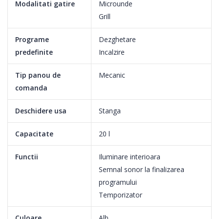
Modalitati gatire
Microunde
Grill
Bucura-te de designul armonios prin estetica distincta si simpla
a acestui cuptor cu microunde.
Programe
Dezghetare
predefinite
Incalzire
Tip panou de
Mecanic
CombiCooking pentru versatilitate multifunctionala
comanda
CombiCooking iti permite sa alegi functiile cuptorului cu
Deschidere usa
Stanga
microunde pentru dezghetare, gatire la abur sau gratar, in orice
combinatie.
Capacitate
20 l
Functii
Iluminare interioara
Semnal sonor la finalizarea
programului
Temporizator
Culoare
Alb