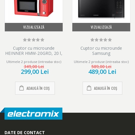
VIZUALIZEAZĂ
VIZUALIZEAZĂ
Cuptor cu microunde
Cuptor cu microunde
HEINNER HMW-20GRD, 20 l,
Samsung
700 W, Digital, Grill, Rosu
MS23K3513AW/OL, 23 l, 800
Ultimele 2 produse (intreaba stoc)
Ultimele 2 produse (intreaba stoc)
W, Digital, Touch control, Alb
349,00 Lei
589,00 Lei
299,00 Lei
489,00 Lei
ADAUGĂ ÎN COȘ
ADAUGĂ ÎN COȘ
DATE DE CONTACT