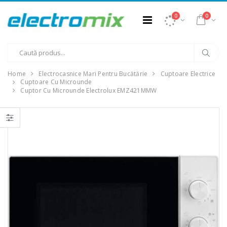
0
0
Home
Electrocasnice Mari Pentru Bucătărie
Cuptoare Electrice
Cuptoare Cu Microunde
Cuptor Cu Microunde Electrolux EMZ421MMW