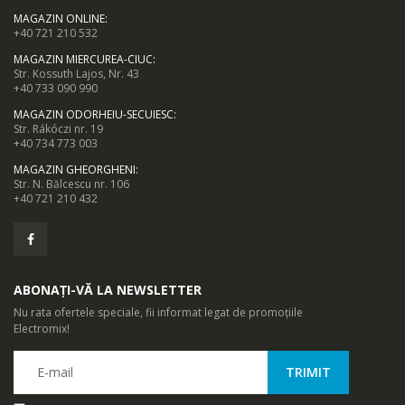
MAGAZIN ONLINE
:
+40 721 210 532
MAGAZIN MIERCUREA-CIUC
:
Str. Kossuth Lajos, Nr. 43
+40 733 090 990
MAGAZIN ODORHEIU-SECUIESC
:
Str. Rákóczi nr. 19
+40 734 773 003
MAGAZIN GHEORGHENI
:
Str. N. Bălcescu nr. 106
+40 721 210 432
ABONAȚI-VĂ LA NEWSLETTER
Nu rata ofertele speciale, fii informat legat de promoțiile
Electromix!