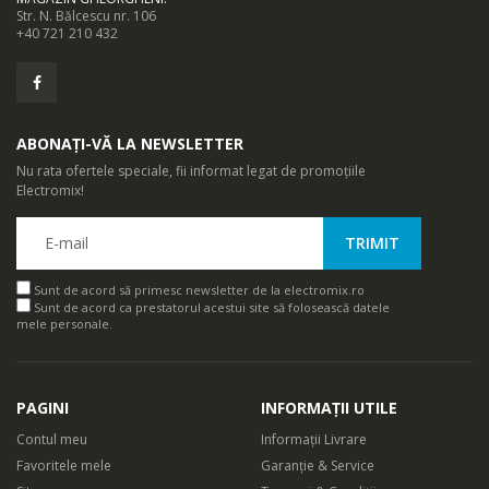
Str. N. Bălcescu nr. 106
+40 721 210 432
ABONAȚI-VĂ LA NEWSLETTER
Nu rata ofertele speciale, fii informat legat de promoțiile
Electromix!
Sunt de acord să primesc newsletter de la electromix.ro
Sunt de acord ca prestatorul acestui site să folosească datele
mele personale.
PAGINI
INFORMAȚII UTILE
Contul meu
Informații Livrare
Favoritele mele
Garanție & Service