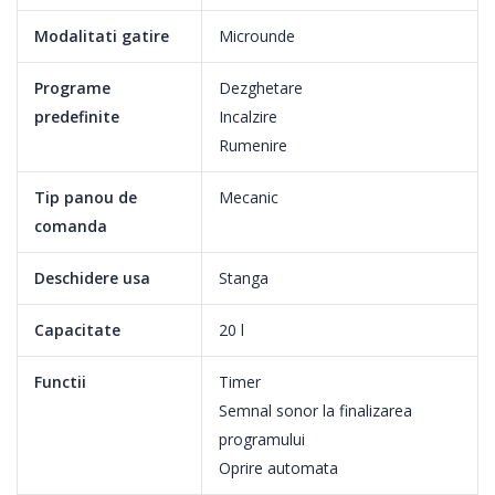
Modalitati gatire
Microunde
Programe
Dezghetare
predefinite
Incalzire
Rumenire
Tip panou de
Mecanic
Panou de comanda mecanic
comanda
Panoul de comanda mecanic iti permite sa selectezi cu usurinta
Deschidere usa
Stanga
functiile si nivelul de putere dorit si
sa stii in orice moment in cat timp va fi gata mancarea.
Capacitate
20 l
Functii
Timer
6 nivele de putere
Semnal sonor la finalizarea
programului
Ai de ales intre 6 nivele de putere, in functie de ceea ce iti
Oprire automata
doresti sa prepari sau sa incalzesti.