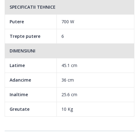
SPECIFICATII TEHNICE
Putere
700 W
Trepte putere
6
DIMENSIUNI
Latime
45.1 cm
Adancime
36 cm
Inaltime
25.6 cm
Functie decongelare
Greutate
10 Kg
Tuturor ni s-a intamplat sa ne apucam de gatit, dar sa ne dam
seama ca am uitat sa punem
alimentele la decongelat. Cuptorul cu microunde este optiunea
salvatoare in aceasta situatie,