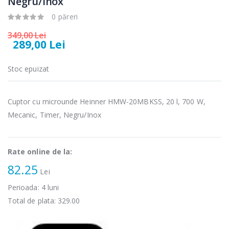
Negru/Inox
microunde
electric cu filtru
Heinner ...
...
0 păreri
289,00 Lei
89,00 Lei
349,00 Lei
289,00 Lei
Cuptor cu
Masina de tocat
-17%
-21%
microunde
carne Bosch ...
incorporabil, ...
Stoc epuizat
549,00 Lei
1 499,00 Lei
Cuptor cu microunde Heinner HMW-20MBKSS, 20 l, 700 W,
Masina de tocat
Espressor
-33%
-33%
carne
Mecanic, Timer, Negru/Inox
automat
NobeLTek ...
Heinner ...
199,00 Lei
799,00 Lei
Rate online de la:
82.25
Lei
Perioada:
4
luni
Total de plata:
329.00