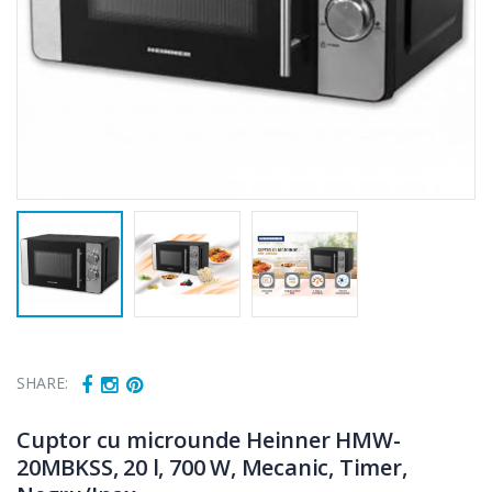
SHARE:
Cuptor cu microunde Heinner HMW-
20MBKSS, 20 l, 700 W, Mecanic, Timer,
Cuptor cu
Fierbator
-15%
-25%