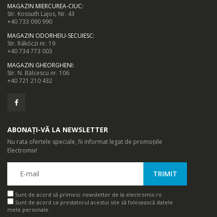
MAGAZIN MIERCUREA-CIUC
:
Str. Kossuth Lajos, Nr. 43
+40 733 090 990
MAGAZIN ODORHEIU-SECUIESC
:
Str. Rákóczi nr. 19
+40 734 773 003
MAGAZIN GHEORGHENI
:
Str. N. Bălcescu nr. 106
+40 721 210 432
ABONAȚI-VĂ LA NEWSLETTER
Nu rata ofertele speciale, fii informat legat de promoțiile
Electromix!
Sunt de acord să primesc newsletter de la electromix.ro
Sunt de acord ca prestatorul acestui site să folosească datele
mele personale.