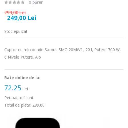
0 păreri
Fierbator
Masina de tocat
-25%
-21%
electric cu filtru
carne Bosch ...
299,00 Lei
...
249,00 Lei
549,00 Lei
89,00 Lei
Stoc epuizat
Masina de tocat
Frigider cu doua
-33%
-33%
carne
usi Heinner ...
NobeLTek ...
Cuptor cu microunde Samus SMC-20MW1, 20 l, Putere 700 W,
799,00 Lei
199,00 Lei
6 Nivele Putere, Alb
Mixer vertical
Masina de
-18%
-25%
Heinner HHB-
spalat rufe
DC1000SSBK ...
Rate online de la:
frontala ...
72.25
Lei
139,00 Lei
1 199,00 Lei
Perioada:
4
luni
Total de plata:
289.00