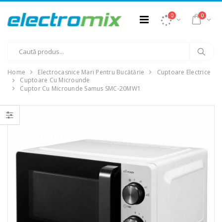
0
0
Home
Electrocasnice Mari Pentru Bucătărie
Cuptoare Electrice
Cuptoare Cu Microunde
Cuptor Cu Microunde Samus SMC-20MW1