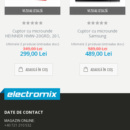
VIZUALIZEAZĂ
VIZUALIZEAZĂ
Cuptor cu microunde
Cuptor cu microunde
HEINNER HMW-20GRD, 20 l,
Samsung
700 W, Digital, Grill, Rosu
MS23K3513AW/OL, 23 l, 800
Ultimele 2 produse (intreaba stoc)
Ultimele 2 produse (intreaba stoc)
W, Digital, Touch control, Alb
349,00 Lei
589,00 Lei
299,00 Lei
489,00 Lei
ADAUGĂ ÎN COȘ
ADAUGĂ ÎN COȘ
DATE DE CONTACT
MAGAZIN ONLINE
:
+40 721 210 532