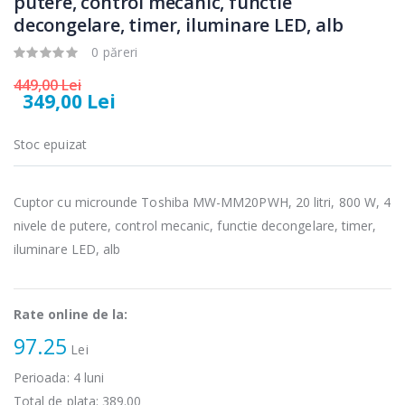
putere, control mecanic, functie
89,00 Lei
139,00 Lei
decongelare, timer, iluminare LED, alb
Masina de tocat
Robot de
0 păreri
-21%
-33%
carne Bosch ...
bucatarie
Heinner ...
449,00 Lei
349,00 Lei
549,00 Lei
199,00 Lei
Stoc epuizat
Masina de tocat
Robot de
-33%
-14%
carne
bucatarie
NobeLTek ...
Heinner ...
Cuptor cu microunde Toshiba MW-MM20PWH, 20 litri, 800 W, 4
199,00 Lei
299,00 Lei
nivele de putere, control mecanic, functie decongelare, timer,
iluminare LED, alb
Rate online de la:
97.25
Lei
Perioada:
4
luni
Total de plata:
389.00