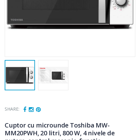
SHARE:
Fierbator
Mixer vertical
Cuptor cu microunde Toshiba MW-
-25%
-18%
electric cu filtru
Heinner HHB-
MM20PWH, 20 litri, 800 W, 4 nivele de
...
DC1000SSBK ...