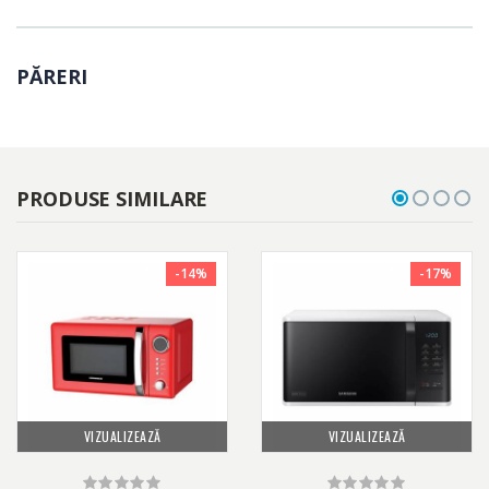
MW-MM20PWH are o durata de viata de cel putin 2500 ore.
PĂRERI
PRODUSE SIMILARE
-14%
-17%
VIZUALIZEAZĂ
VIZUALIZEAZĂ