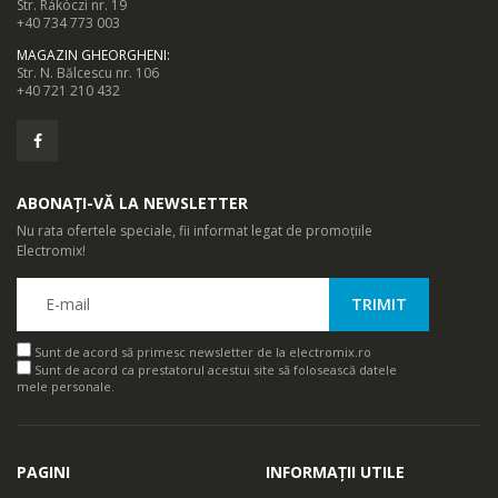
Str. Rákóczi nr. 19
+40 734 773 003
MAGAZIN GHEORGHENI
:
Str. N. Bălcescu nr. 106
+40 721 210 432
ABONAȚI-VĂ LA NEWSLETTER
Nu rata ofertele speciale, fii informat legat de promoțiile
Electromix!
Sunt de acord să primesc newsletter de la electromix.ro
Sunt de acord ca prestatorul acestui site să folosească datele
mele personale.
PAGINI
INFORMAȚII UTILE