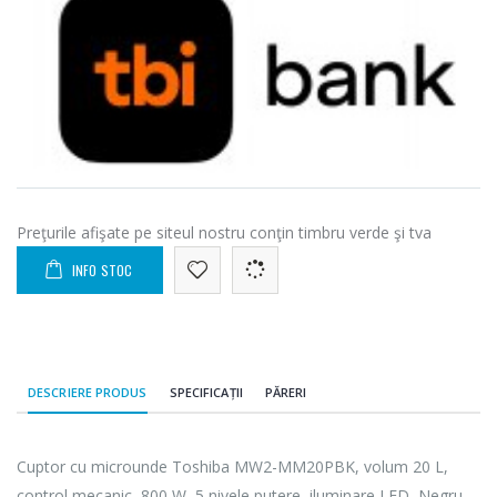
Preţurile afişate pe siteul nostru conţin timbru verde şi tva
INFO STOC
DESCRIERE PRODUS
SPECIFICAȚII
PĂRERI
Cuptor cu microunde Toshiba MW2-MM20PBK, volum 20 L,
control mecanic, 800 W, 5 nivele putere, iluminare LED, Negru