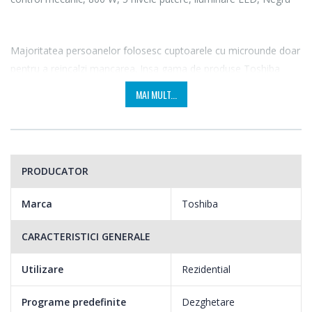
Majoritatea persoanelor folosesc cuptoarele cu microunde doar
pentru a reincalzi mancarea. Insa gama de produse Toshiba
este mult mai mult de atat datorita programelor si functiilor
MAI MULT...
incorporate. In plus, suntem preocupati profund de siguranta
familiei dvs., motiv pentru care am dezvoltat sisteme eficiente
care sa impiedice contaminarea alimentelor, scurgeri nedorite,
incendii sau alte pericole, intreaga productie a cuptoarelor cu
PRODUCATOR
microunde fiind supravegheata in Japonia de Centrul de Control
Toshiba.
Marca
Toshiba
CARACTERISTICI GENERALE
Utilizare
Rezidential
Programe predefinite
Dezghetare