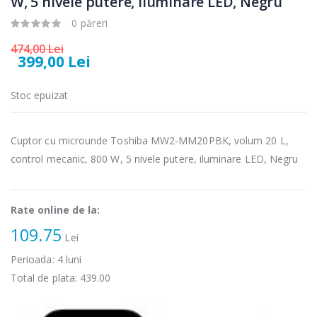
W, 5 nivele putere, iluminare LED, Negru
289,00 Lei
89,00 Lei
0 păreri
Cuptor cu
Masina de tocat
-17%
-21%
474,00 Lei
microunde
carne Bosch ...
399,00 Lei
incorporabil, ...
549,00 Lei
1 499,00 Lei
Stoc epuizat
Masina de tocat
Espressor
-33%
-33%
carne
automat
Cuptor cu microunde Toshiba MW2-MM20PBK, volum 20 L,
NobeLTek ...
Heinner ...
control mecanic, 800 W, 5 nivele putere, iluminare LED, Negru
199,00 Lei
799,00 Lei
Rate online de la:
109.75
Lei
Perioada:
4
luni
Total de plata:
439.00