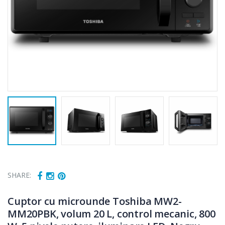
SHARE:
Cuptor cu
Fierbator
Cuptor cu microunde Toshiba MW2-
-15%
-25%
microunde
electric cu filtru
MM20PBK, volum 20 L, control mecanic, 800
Heinner ...
...