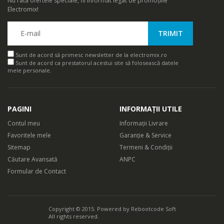
Nu rata ofertele speciale, fii informat legat de promoțiile
Electromix!
Sunt de acord să primesc newsletter de la electromix.ro
Sunt de acord ca prestatorul acestui site să folosească datele
mele personale.
PAGINI
INFORMAȚII UTILE
Contul meu
Informații Livrare
Favoritele mele
Garanție & Service
Sitemap
Termeni & Condiții
Căutare Avansată
ANPC
Formular de Contact
Copyright © 2015. Powered by
Rebootcode Soft
All rights reserved.