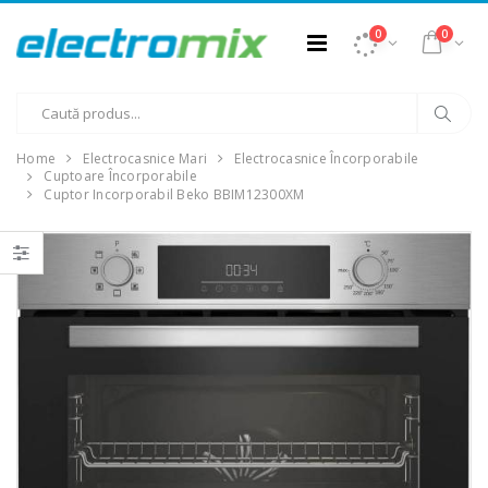
0
0
Home
Electrocasnice Mari
Electrocasnice Încorporabile
Cuptoare Încorporabile
Cuptor Incorporabil Beko BBIM12300XM