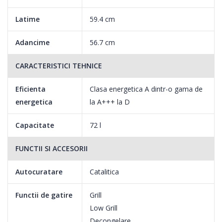
Latime
59.4 cm
Adancime
56.7 cm
CARACTERISTICI TEHNICE
Eficienta
Clasa energetica A dintr-o gama de
energetica
la A+++ la D
Capacitate
72 l
Solutia ideala pentru pregatirea cotletelor, a pestelui sau pentru
rumenirea la suprafata a alimentelor.
FUNCTII SI ACCESORII
Autocuratare
Catalitica
Functii de gatire
Grill
Low Grill
Decongelare