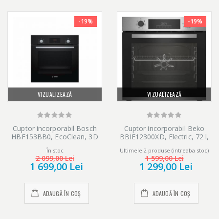
-19%
-19%
VIZUALIZEAZĂ
VIZUALIZEAZĂ
Cuptor incorporabil Bosch
Cuptor incorporabil Beko
HBF153BB0, EcoClean, 3D
BBIE12300XD, Electric, 72 l,
Hotair, 60 cm, Negru
Grill, SteamShine Cleaning,
În stoc
Ultimele 2 produse (intreaba stoc)
Timer, Clasa A, Inox
2 099,00 Lei
1 599,00 Lei
1 699,00 Lei
1 299,00 Lei
ADAUGĂ ÎN COȘ
ADAUGĂ ÎN COȘ