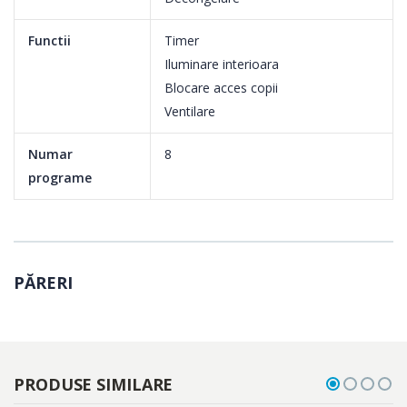
AUTOCURATARE CATALITICA
Functii
Timer
Panourile catalitice montate pe peretii cavitatii interioare, absorb
Iluminare interioara
grasimea si reduc mirosurile din timpul coacerii, inlesnind
Blocare acces copii
procesul de curatare. Astfel, nu va mai fi necesara utilizarea
Ventilare
materialelor abrazive de curatare sau a agentilor chimici.
Numar
8
programe
PĂRERI
PRODUSE SIMILARE