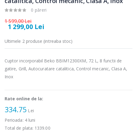
catalitica, Control mecanic, Clasa A, Inox
Cuptor cu
Fierbator
-15%
-25%
0 păreri
microunde
electric cu filtru
Heinner ...
...
1 599,00 Lei
1 299,00 Lei
289,00 Lei
89,00 Lei
Cuptor cu
Masina de tocat
Ultimele 2 produse (intreaba stoc)
-17%
-21%
microunde
carne Bosch ...
incorporabil, ...
549,00 Lei
Cuptor incorporabil Beko BBIM12300XM, 72 L, 8 functii de
1 499,00 Lei
gatire, Grill, Autocuratare catalitica, Control mecanic, Clasa A,
Masina de tocat
Espressor
Inox
-33%
-33%
carne
automat
NobeLTek ...
Heinner ...
199,00 Lei
799,00 Lei
Rate online de la:
334.75
Lei
Perioada:
4
luni
Total de plata:
1339.00