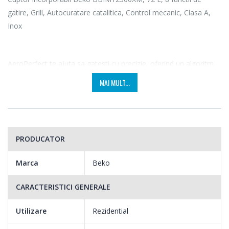
gatire, Grill, Autocuratare catalitica, Control mecanic, Clasa A,
Inox
AeroPerfect te ajuta sa gatesti cu precizie, oferind un algoritm
nou de distribuire a caldurii in interiorul cuptorului, pentru a
MAI MULT...
reduce la minimum fluctuatiile de temperatura. AeroPerfect
asigura astfel un proces de gatire omogena prin distribuirea
uniforma a aerului cald, datorita noului design al sistemului de
ventilatie, al fluxului de aer cald crescut in interiorul cuptorului si
PRODUCATOR
al grill-ului cu suprafata si putere marita.
Marca
Beko
CARACTERISTICI GENERALE
Utilizare
Rezidential