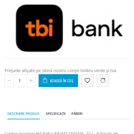
Preţurile afişate pe siteul nostru conţin timbru verde şi tva
ADAUGĂ ÎN COȘ
DESCRIERE PRODUS
SPECIFICAȚII
PĂRERI
Cuptor incorporabil Beko BBIM12300XM, 72 L, 8 functii de