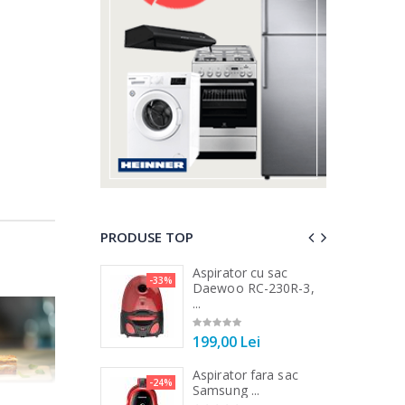
PRODUSE TOP
 vertical Heinner
Aspirator cu sac
-33%
-25%
DC1000SSBK ...
Daewoo RC-230R-3,
...
00 Lei
199,00 Lei
 de bucatarie
Aspirator fara sac
-21%
-24%
r ...
Samsung ...