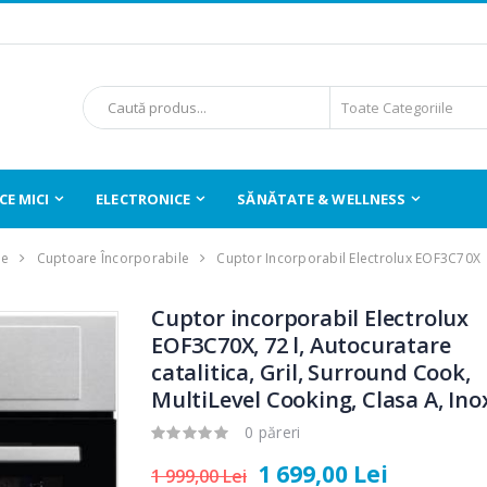
E MICI
ELECTRONICE
SĂNĂTATE & WELLNESS
le
Cuptoare Încorporabile
Cuptor Incorporabil Electrolux EOF3C70X
Cuptor incorporabil Electrolux
EOF3C70X, 72 l, Autocuratare
catalitica, Gril, Surround Cook,
MultiLevel Cooking, Clasa A, Ino
0 păreri
1 699,00 Lei
1 999,00 Lei