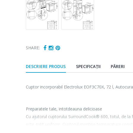
SHARE:
DESCRIERE PRODUS
SPECIFICAȚII
PĂRERI
Cuptor incorporabil Electrolux EOF3C70X, 72 l, Autocurat
Preparatele tale, intotdeauna delicioase
Cu ajutorul cuptorului SurroundCook® 600, totul, de la fr
este gatit uniform. Cuptorul mentine temperatura consta
ventilatorului care circula aerul si caldura. Astfel, nu ma