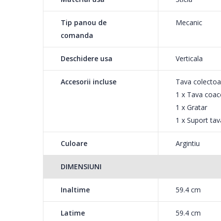
usurinta durata exact
total asupra cuptorul
Tip panou de
Mecanic
comanda
Rapid si eficient, Ev
Sistemul de gatire un
Deschidere usa
Verticala
totul este gatit unif
Accesorii incluse
Tava colectoa
rapida a cuptorului, 
1 x Tava coac
1 x Gratar
Foloseste gratarul pentru preparate cu o crusta aurie
1 x Suport tav
De la sunca crocanta, la mozzarella fierbinte, obtine mai
Culoare
Argintiu
Perfect pentru aripioare de pui crocante si halloumi care
DIMENSIUNI
Inaltime
59.4 cm
Latime
59.4 cm