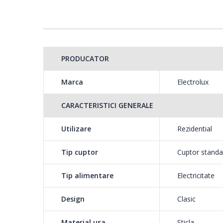
repozitionezi tavile.
Gatire uniforma cu aj
PRODUCATOR
Beneficiaza de gatire
Inelul suplimentar de 
Marca
Electrolux
celor mai delicioase p
CARACTERISTICI GENERALE
Curatare catalitica - un cuptor care se curata singur
Utilizare
Rezidential
Tehnologia de curatare catalitica te scapa de acumularil
tehnologie cu autocuratare porneste automat cand temp
Tip cuptor
Cuptor standa
poti curata cuptorul cu usurinta.
Tip alimentare
Electricitate
Design
Clasic
Timer cu afisaj LED -
Poti controla foarte 
Material usa
Sticla