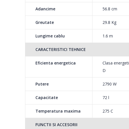
Adancime
56.8 cm
Greutate
29.8 Kg
Lungime cablu
1.6 m
CARACTERISTICI TEHNICE
Eficienta energetica
Clasa energet
D
Putere
2790 W
Capacitate
72 l
Temperatura maxima
275 C
FUNCTII SI ACCESORII