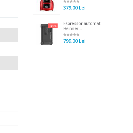
00 Lei
379,00 Lei
 de bucatarie
Espressor automat
-33%
-33%
r ...
Heinner ...
iveluri).
00 Lei
799,00 Lei
crearea
 cu