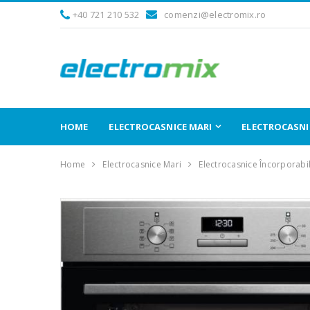
+40 721 210 532
comenzi@electromix.ro
HOME
ELECTROCASNICE MARI
ELECTROCASNIC
Home
Electrocasnice Mari
Electrocasnice Încorporabi