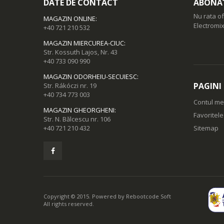
DATE DE CONTACT
ABONAȚ
Nu rata of
MAGAZIN ONLINE
:
Electromix
+40 721 210 532
MAGAZIN MIERCUREA-CIUC
:
Str. Kossuth Lajos, Nr. 43
+40 733 090 990
MAGAZIN ODORHEIU-SECUIESC
:
PAGINI
Str. Rákóczi nr. 19
+40 734 773 003
Contul m
MAGAZIN GHEORGHENI
:
Favoritel
Str. N. Bălcescu nr. 106
+40 721 210 432
Sitemap
Copyright © 2015. Powered by
Rebootcode Soft
All rights reserved.