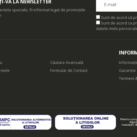
I-VĂ LA NEWSLETTER
ertele speciale, fii informat legat de promoțiile
!
Sunt de acord să pr
Sunt de acord ca pr
datele mele personal
INFORM
eu
Căutare Avansată
Informații
e mele
Formular de Contact
Garanție 
Termeni &