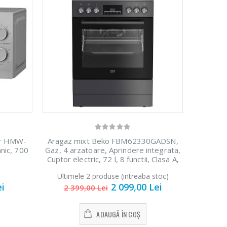
er HMW-
Aragaz mixt Beko FBM62330GADSN,
nic, 700
Gaz, 4 arzatoare, Aprindere integrata,
Cuptor electric, 72 l, 8 functii, Clasa A,
cu
Cuptor cu
60 cm, Antracit
-15%
oo
microunde
Ultimele 2 produse (intreaba stoc)
...
Heinner ...
ei
2 099,00 Lei
2 399,00 Lei
i
289,00 Lei
ADAUGĂ ÎN COȘ