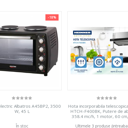
ptor cu
Masina de
Aspirator f
-21%
-18%
crounde
tocat carne
sac Heinner
orporabil, ...
Bosch ...
-18%
329,00 Le
499,00 Lei
549,00 Lei
Aspirator f
pressor
Masina de
-24%
-33%
sac Samsu
tomat
tocat carne
...
nner ...
NobeLTek ...
379,00 Le
9,00 Lei
199,00 Lei
electric Albatros A45BP2, 3500
Hota incorporabila telescopic
W, 45 L
HTCH-F400BK, Putere de ab
358.4 mc/h, 1 motor, 60 cm
În stoc
Ultimele 3 produse (intreaba