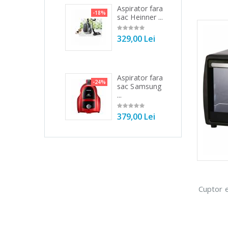
Masina de
Aspirator fara
Cu
1%
-18%
-17%
tocat carne
sac Heinner ...
mi
Bosch ...
inc
329,00 Lei
549,00 Lei
1 
Aspirator fara
Masina de
Es
-24%
3%
-33%
sac Samsung
tocat carne
au
...
NobeLTek ...
Hei
379,00 Lei
199,00 Lei
79
Cuptor 