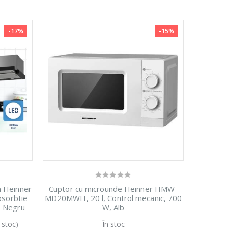
ara
Cuptor cu
-17%
 ...
microunde
incorporabil, ...
-17%
-15%
i
1 499,00 Lei
ara
Espressor
-33%
ng
automat
Heinner ...
i
799,00 Lei
a Heinner
Cuptor cu microunde Heinner HMW-
sorbtie
MD20MWH, 20 l, Control mecanic, 700
, Negru
W, Alb
 stoc)
În stoc