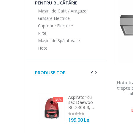
PENTRU BUCĂTĂRIE
Masini de Gatit / Aragaze
Grătare Electrice
Cuptoare Electrice
Plite
Mașini de Spălat Vase
Hote
PRODUSE TOP
Hota tr
trepte 
a
Fierbator
Aspirator cu
Cu
5%
-33%
-15%
electric cu
sac Daewoo
mi
filtru ...
RC-230R-3, ...
Hei
89,00 Lei
199,00 Lei
28