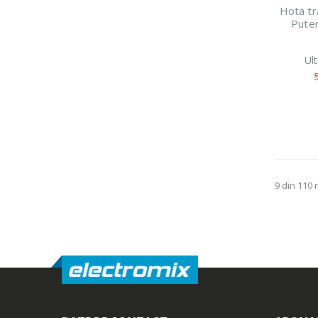
Hota tr
Puter
Ul
9 din 110 