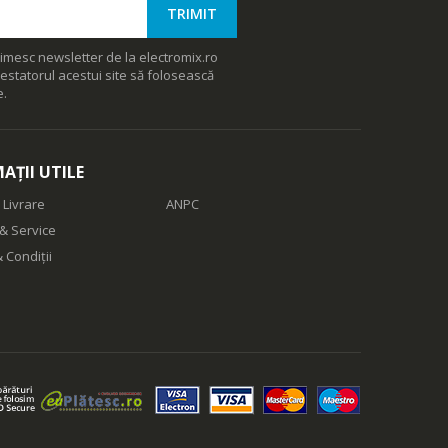
imesc newsletter de la electromix.ro
estatorul acestui site să folosească
e.
AȚII UTILE
 Livrare
ANPC
& Service
 Condiții