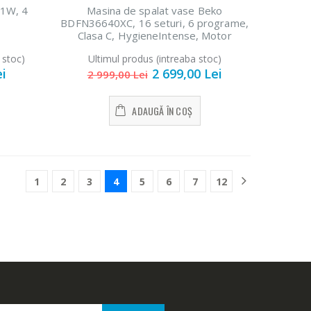
41W, 4
Masina de spalat vase Beko
BDFN36640XC, 16 seturi, 6 programe,
Clasa C, HygieneIntense, Motor
ProSmart Inverter, Display LCD,
 stoc)
Ultimul produs (intreaba stoc)
SteamGloss, HalfLoad, Fast+, 60 cm,
ei
2 699,00 Lei
Pearl Inox
2 999,00 Lei
ADAUGĂ ÎN COȘ
1
2
3
4
5
6
7
12