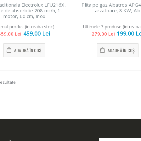
aditionala Electrolux LFU216X,
Plita pe gaz Albatros APG
e de absorbtie 208 mc/h, 1
arzatoare, 8 KW, Alb
motor, 60 cm, Inox
timul produs (intreaba stoc)
Ultimele 3 produse (intreaba
459,00 Lei
199,00 L
559,00 Lei
279,00 Lei
ADAUGĂ ÎN COȘ
ADAUGĂ ÎN COȘ
rezultate