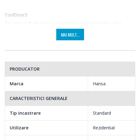
CoolDoor3
Desigur, probabil ca vi s-a intamplat dumneavoastra, unui
membru al familiei sau unuia dintre prieteni sa va ardeti mainile
MAI MULT...
prin atingerea accidentala a usii fierbinti a cuptorului. Insa acest
lucru nu se va mai intampla daca optati sa va dotati bucataria cu
un aragaz Hansa. Usa cuptorului este dotata cu 3 geamuri –
geamul interior reflecta caldura, prevenind incalzirea excesiva a
PRODUCATOR
geamului exterior. Asigurati siguranta in bucatarie a tuturor
membrilor familiei dumneavoastra.
Marca
Hansa
Preincalzire rapida cuptor
CARACTERISTICI GENERALE
Puteti utiliza aceasta functie pentru a atinge temperatura dorita
in cel mai scurt timp posibil. Cuptorul este incalzit la o
Tip incastrare
Standard
temperatura de pana la 150 °C in decurs de 4 minute; cu 20%
Utilizare
Rezidential
mai rapid decat in cazul timpului de incalzire standard. Acum
puteti economisi timp, fara a mai trebui sa asteptati atingerea