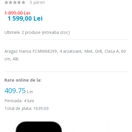
-25%
-18%
0 păreri
electric cu filtru
Heinner HHB-
...
DC1000SSBK ...
1 899,00 Lei
1 599,00 Lei
89,00 Lei
139,00 Lei
Masina de tocat
Robot de
Ultimele 2 produse (intreaba stoc)
-21%
-33%
carne Bosch ...
bucatarie
Heinner ...
549,00 Lei
Aragaz Hansa FCMW68299, 4 arzatoare, Mixt, Grill, Clasa A, 60
199,00 Lei
cm, Alb
Masina de tocat
Robot de
-33%
-14%
carne
bucatarie
NobeLTek ...
Heinner ...
Rate online de la:
199,00 Lei
299,00 Lei
409.75
Lei
Perioada:
4
luni
Total de plata:
1639.00