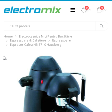
0
0
Home
Electrocasnice Mici Pentru Bucătărie
Espressoare & Cafetiere
Espressoare
Espresor Cafea HB 3710 Hausberg