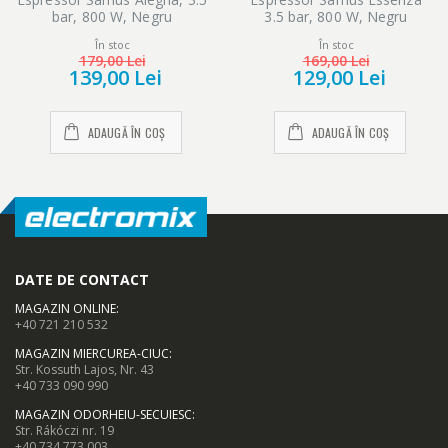
bar, 800 W, Negru
3.5 bar, 800 W, Negru
În stoc
În stoc
179,00 Lei
169,00 Lei
139,00 Lei
129,00 Lei
ADAUGĂ ÎN COȘ
ADAUGĂ ÎN COȘ
DATE DE CONTACT
MAGAZIN ONLINE
:
+40 721 210 532
MAGAZIN MIERCUREA-CIUC
:
Str. Kossuth Lajos, Nr. 43
+40 733 090 990
MAGAZIN ODORHEIU-SECUIESC
:
Str. Rákóczi nr. 19
+40 734 773 003