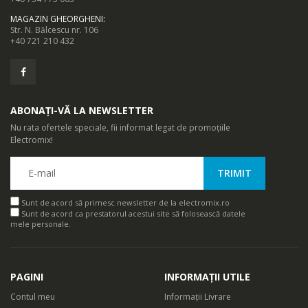
MAGAZIN GHEORGHENI
:
Str. N. Bălcescu nr. 106
+40 721 210 432
ABONAȚI-VĂ LA NEWSLETTER
Nu rata ofertele speciale, fii informat legat de promoțiile
Electromix!
Sunt de acord să primesc newsletter de la electromix.ro
Sunt de acord ca prestatorul acestui site să folosească datele
mele personale.
PAGINI
INFORMAȚII UTILE
Contul meu
Informații Livrare