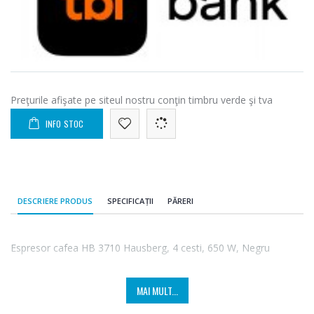
Preţurile afişate pe siteul nostru conţin timbru verde şi tva
INFO STOC
DESCRIERE PRODUS
SPECIFICAȚII
PĂRERI
Espresor cafea HB 3710 Hausberg, 4 cesti, 650 W, Negru
MAI MULT...