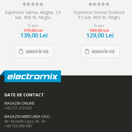
Espressor Samus Alegria, 3.5
Espressor Samus Essenza
bar, 800 W, Negru
3.5 bar, 800 W, Negru
În stoc
În stoc
179,00 Lei
169,00 Lei
139,00 Lei
129,00 Lei
ADAUGĂ ÎN COȘ
ADAUGĂ ÎN COȘ
DATE DE CONTACT
MAGAZIN ONLINE
:
+40 721 210 532
MAGAZIN MIERCUREA-CIUC
:
Str. Kossuth Lajos, Nr. 43
+40 733 090 990