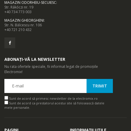
MAGAZIN ODORHEIU-SECUIESC
:
Str. Rákóczi nr. 19
+40 734 773 003
MAGAZIN GHEORGHENI
:
Str. N. Bălcescu nr. 106
+40 721 210 432
ABONAȚI-VĂ LA NEWSLETTER
Nu rata ofertele speciale, fii informat legat de promoțiile
Electromix!
Sunt de acord să primesc newsletter de la electromix.ro
Sunt de acord ca prestatorul acestui site să folosească datele
mele personale.
PAGINI
INFORMAȚII UTILE