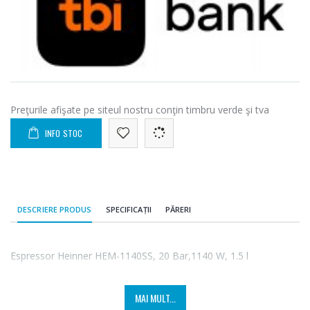
Preţurile afişate pe siteul nostru conţin timbru verde şi tva
INFO STOC
DESCRIERE PRODUS
SPECIFICAȚII
PĂRERI
Espressor Heinner HEM-1140SS, 20 Bar,1140 W, 1.5 l
MAI MULT...