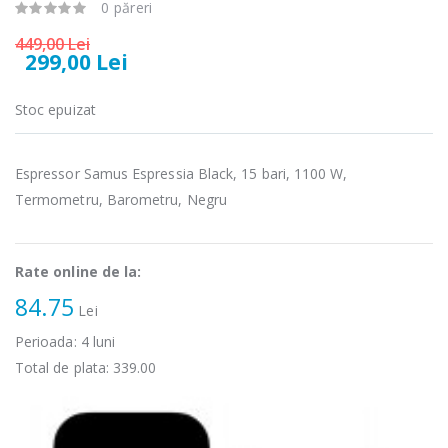
0 păreri
Cuptor cu
Fierbator
-15%
-25%
microunde
electric cu filtru
449,00 Lei
Heinner ...
...
299,00 Lei
289,00 Lei
89,00 Lei
Stoc epuizat
Cuptor cu
Masina de tocat
-17%
-21%
microunde
carne Bosch ...
incorporabil, ...
Espressor Samus Espressia Black, 15 bari, 1100 W,
549,00 Lei
Termometru, Barometru, Negru
1 499,00 Lei
Masina de tocat
Espressor
-33%
-33%
carne
automat
NobeLTek ...
Rate online de la:
Heinner ...
84.75
Lei
199,00 Lei
799,00 Lei
Perioada:
4
luni
Total de plata:
339.00