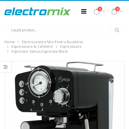
0
0
Home
Electrocasnice Mici Pentru Bucătărie
Espressoare & Cafetiere
Espressoare
Espressor Samus Espressia Black