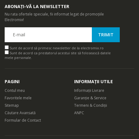
ABONAȚI-VĂ LA NEWSLETTER
Nu rata ofertele speciale, fii informat legat de promoțiile
Electromix!
Sunt de acord să primesc newsletter de la electromix.ro
Sunt de acord ca prestatorul acestui site să folosească datele
mele personale.
PAGINI
INFORMAȚII UTILE
Contul meu
Informații Livrare
Favoritele mele
Garanție & Service
Sitemap
Termeni & Condiții
Căutare Avansată
ANPC
Formular de Contact