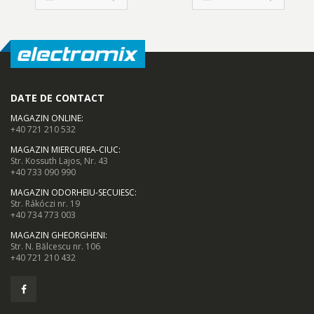
DATE DE CONTACT
MAGAZIN ONLINE
:
+40 721 210 532
MAGAZIN MIERCUREA-CIUC
:
Str. Kossuth Lajos, Nr. 43
+40 733 090 990
MAGAZIN ODORHEIU-SECUIESC
:
Str. Rákóczi nr. 19
+40 734 773 003
MAGAZIN GHEORGHENI
:
Str. N. Bălcescu nr. 106
+40 721 210 432