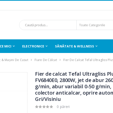
E MICI
ELECTRONICE
SĂNĂTATE & WELLNESS
t & Mașini De Cusut
Fiare De Călcat
Fier De Calcat Tefal Ultragliss Pl
Fier de calcat Tefal Ultragliss Pl
FV6840E0, 2800W, jet de abur 26
g/min, abur variabil 0-50 g/min,
colector anticalcar, oprire auto
Gri/Visiniu
0 păreri