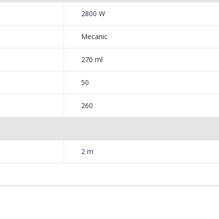
2800 W
Mecanic
270 ml
50
260
2 m