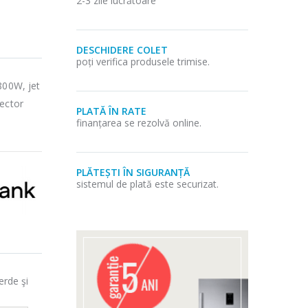
2-3 zile lucrătoare
DESCHIDERE COLET
poți verifica produsele trimise.
2800W, jet
lector
PLATĂ ÎN RATE
finanțarea se rezolvă online.
PLĂTEȘTI ÎN SIGURANȚĂ
sistemul de plată este securizat.
erde şi