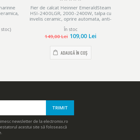
Fier de
marinne
Fier de calcat Heinner EmeraldSteam
Talpa 
eramica,
HSI-2400LGR, 2000-2400W, talpa cu
invelis ceramic, oprire automata, anti-
picurare, anti-calcar, verde
 stoc)
În stoc
109,00 Lei
149,00 Lei
ADAUGĂ ÎN COȘ
imesc newsletter de la electromix.ro
estatorul acestui site să folosească
e.