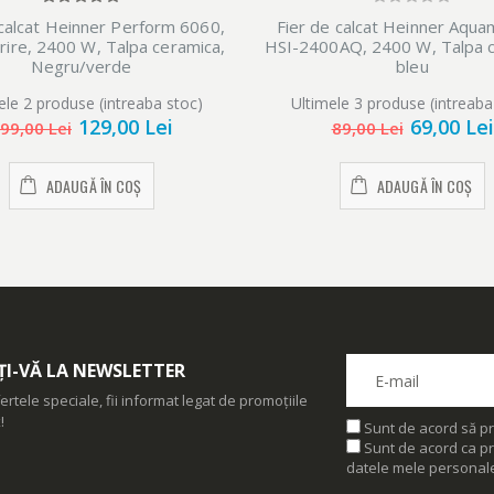
 calcat Heinner Perform 6060,
Fier de calcat Heinner Aqua
rire, 2400 W, Talpa ceramica,
HSI-2400AQ, 2400 W, Talpa c
Negru/verde
bleu
ele 2 produse (intreaba stoc)
Ultimele 3 produse (intreaba
129,00 Lei
69,00 Lei
99,00 Lei
89,00 Lei
ADAUGĂ ÎN COȘ
ADAUGĂ ÎN COȘ
I-VĂ LA NEWSLETTER
ertele speciale, fii informat legat de promoțiile
!
Sunt de acord să pr
Sunt de acord ca pr
datele mele personal