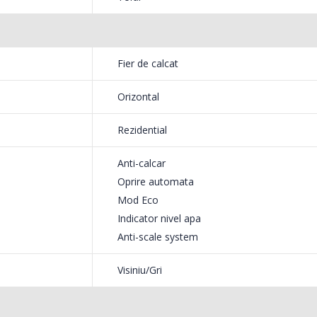
549,00 Lei
199,
Masina de tocat carne
Robot
-33%
-14%
Fier de calcat
NobeLTek ...
Heinne
199,00 Lei
299,
Orizontal
Rezidential
Anti-calcar
Oprire automata
Mod Eco
Indicator nivel apa
Anti-scale system
Visiniu/Gri