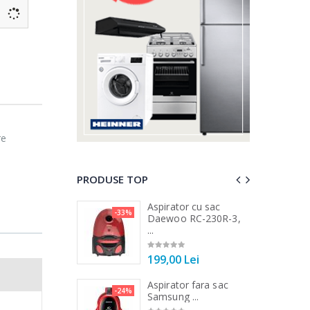
re
PRODUSE TOP
 vertical Heinner
Aspirator cu sac
-33%
-25%
DC1000SSBK ...
Daewoo RC-230R-3,
...
00 Lei
199,00 Lei
 de bucatarie
Aspirator fara sac
-21%
-24%
r ...
Samsung ...