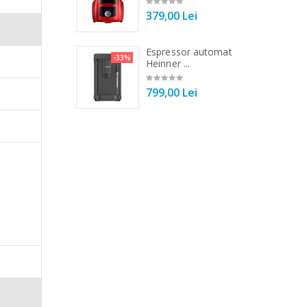
00 Lei
379,00 Lei
 de bucatarie
Espressor automat
-33%
-33%
r ...
Heinner ...
00 Lei
799,00 Lei