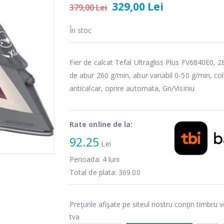
329,00 Lei
379,00 Lei
În stoc
Fier de calcat Tefal Ultragliss Plus FV6840E0, 
de abur 260 g/min, abur variabil 0-50 g/min, co
anticalcar, oprire automata, Gri/Visiniu
Rate online de la:
92.25
Lei
Perioada:
4
luni
Total de plata:
369.00
Preţurile afişate pe siteul nostru conţin timbru v
tva