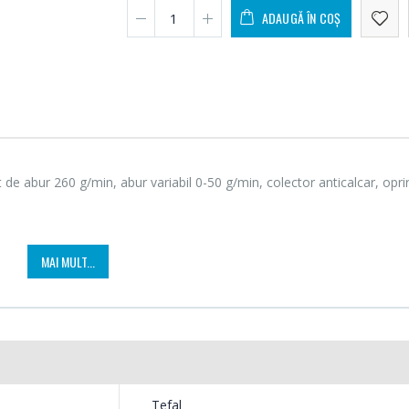
ADAUGĂ ÎN COȘ
 de abur 260 g/min, abur variabil 0-50 g/min, colector anticalcar, opri
MAI MULT...
Fierbator electric cu
Mixer
-25%
-18%
filtru ...
HHB-
89,00 Lei
139,
Masina de tocat carne
Robot
-21%
-33%
Bosch ...
Heinne
Tefal