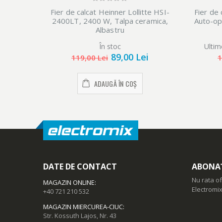
Fier de calcat Heinner Lollitte HSI-
Fier de
2400LT, 2400 W, Talpa ceramica,
Auto-op
Albastru
În stoc
Ultim
89,00 Lei
119,00 Lei
1
ADAUGĂ ÎN COȘ
DATE DE CONTACT
ABONAȚ
Nu rata of
MAGAZIN ONLINE
:
Electromix
+40 721 210 532
MAGAZIN MIERCUREA-CIUC
:
Str. Kossuth Lajos, Nr. 43