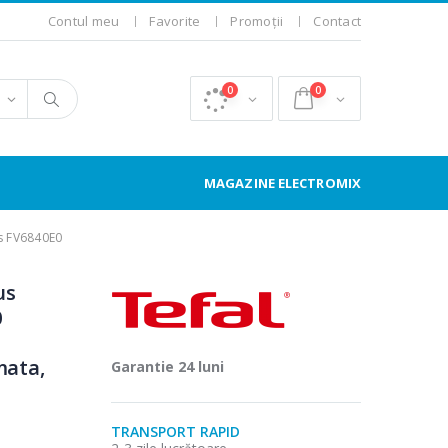
Contul meu
Favorite
Promoții
Contact
0
0
MAGAZINE ELECTROMIX
us FV6840E0
us
0
mata,
Garantie 24 luni
TRANSPORT RAPID