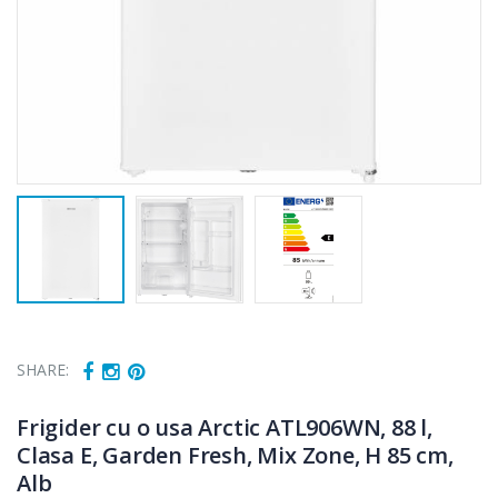
SHARE:
Frigider cu o usa Arctic ATL906WN, 88 l,
Clasa E, Garden Fresh, Mix Zone, H 85 cm,
Alb
Fierbator
Masina de tocat
-25%
-21%