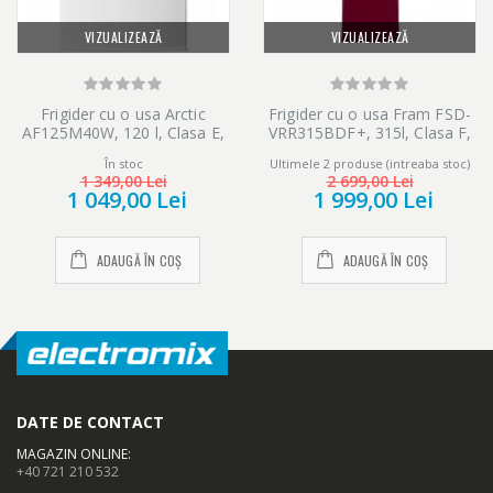
VIZUALIZEAZĂ
VIZUALIZEAZĂ
Frigider cu o usa Arctic
Frigider cu o usa Fram FSD-
AF125M40W, 120 l, Clasa E,
VRR315BDF+, 315l, Clasa F,
H 84 cm, Alb
Ventilator, Lumina LED, H
În stoc
Ultimele 2 produse (intreaba stoc)
176.9 cm, Visiniu
1 349,00 Lei
2 699,00 Lei
1 049,00 Lei
1 999,00 Lei
ADAUGĂ ÎN COȘ
ADAUGĂ ÎN COȘ
DATE DE CONTACT
MAGAZIN ONLINE
:
+40 721 210 532