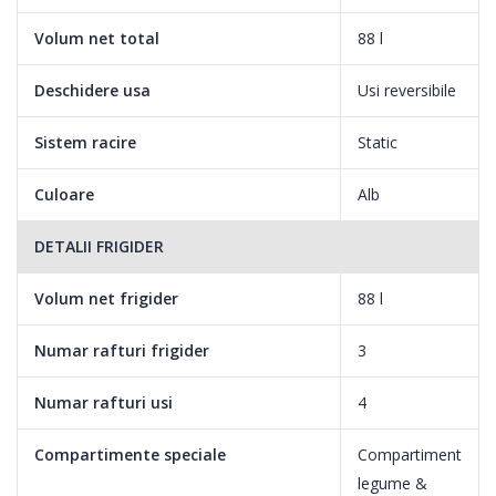
Volum net total
88 l
Deschidere usa
Usi reversibile
Sistem racire
Static
Culoare
Alb
DETALII FRIGIDER
Volum net frigider
88 l
Numar rafturi frigider
3
Numar rafturi usi
4
Compartimente speciale
Compartiment
legume &