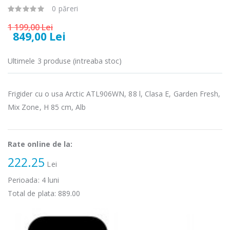
electric cu filtru
carne Bosch ...
0 păreri
...
549,00 Lei
1 199,00 Lei
89,00 Lei
849,00 Lei
Masina de tocat
Frigider cu doua
-33%
-33%
carne
Ultimele 3 produse (intreaba stoc)
usi Heinner ...
NobeLTek ...
799,00 Lei
199,00 Lei
Frigider cu o usa Arctic ATL906WN, 88 l, Clasa E, Garden Fresh,
Mix Zone, H 85 cm, Alb
Mixer vertical
Masina de
-18%
-25%
Heinner HHB-
spalat rufe
DC1000SSBK ...
frontala ...
Rate online de la:
139,00 Lei
1 199,00 Lei
222.25
Lei
Perioada:
4
luni
Total de plata:
889.00