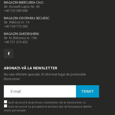
MAGAZIN MIERCUREA-CIUC
:
Str. Kossuth Lajos, Nr. 43
+40 733 090 990
MAGAZIN ODORHEIU-SECUIESC
:
Str. Rákóczi nr. 19
+40 734 773 003
MAGAZIN GHEORGHENI
:
Str. N. Bălcescu nr. 106
+40 721 210 432
ABONAȚI-VĂ LA NEWSLETTER
Nu rata ofertele speciale, fii informat legat de promoțiile
Electromix!
Sunt de acord să primesc newsletter de la electromix.ro
Sunt de acord ca prestatorul acestui site să folosească datele
mele personale.