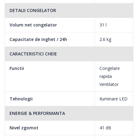
Culoare: burgundy(visiniu)
DETALII CONGELATOR
Designul vintage si culoarea deosebita transforma produsul in
Volum net congelator
31 l
punctul de atractie al bucatariei dumneavoastra.
Capacitate de inghet / 24h
2.6 kg
CARACTERISTICI CHEIE
Functii
Congelare
rapida
Ventilator
Tehnologii
Iluminare LED
ENERGIE & PERFORMANTA
Nivel zgomot
41 dB