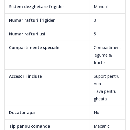
Sistem dezghetare frigider
Manual
3 rafturi sticla frigider + compartiment pentru fructe si legume
Numar rafturi frigider
3
Ai compartimente spatioase si convenabile pentru toate nevoile
tale si intotdeauna suficient spatiu. Raceste sau congeleaza
Numar rafturi usi
5
alimentele si pastreaza fructele si legumele la fel de proaspete si
gustoase ca in ziua in care au fost culese!
Compartimente speciale
Compartiment
legume &
fructe
Lumina LED
Accesorii incluse
Suport pentru
oua
Lumina moderna de tip LED, durabila si eficienta in privinta
Tava pentru
consumului de energie, asigura vizibilitate in orice colt al
gheata
combinei frigorifice.
Dozator apa
Nu
Tip panou comanda
Mecanic