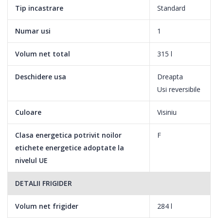
Tip incastrare
Standard
Numar usi
1
Racire cu ventilatie
Volum net total
315 l
Ventilatorul din interiorul compartimentului de refrigerare asigura
Deschidere usa
Dreapta
o circulatie omogena a aerului rece si performante mai bune de
Usi reversibile
racire.
Culoare
Visiniu
Clasa energetica potrivit noilor
F
Control mecanic cu termostat ajustabil
etichete energetice adoptate la
nivelul UE
Setezi simplu si rapid atat temperatura din compartimentele de
racire si congelare, dar si modul de functionare dorit.
DETALII FRIGIDER
Volum net frigider
284 l