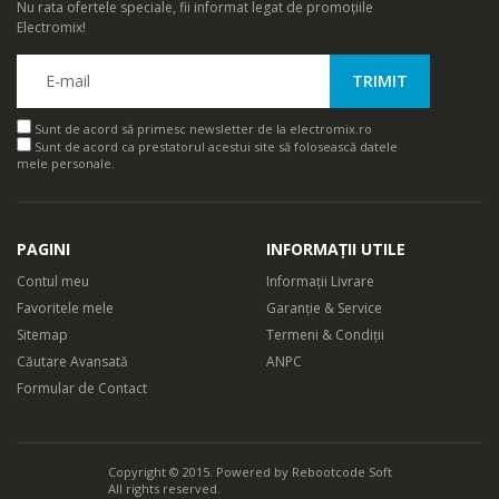
Nu rata ofertele speciale, fii informat legat de promoțiile
Electromix!
Sunt de acord să primesc newsletter de la electromix.ro
Sunt de acord ca prestatorul acestui site să folosească datele
mele personale.
PAGINI
INFORMAȚII UTILE
Contul meu
Informații Livrare
Favoritele mele
Garanție & Service
Sitemap
Termeni & Condiții
Căutare Avansată
ANPC
Formular de Contact
Copyright © 2015. Powered by
Rebootcode Soft
All rights reserved.