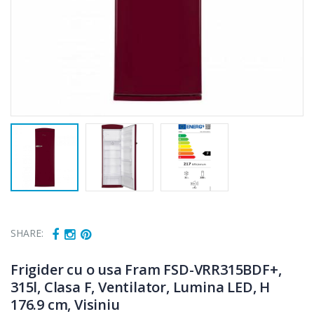
SHARE:
Frigider cu o usa Fram FSD-VRR315BDF+,
Cuptor cu
Masina de tocat
-15%
-21%
315l, Clasa F, Ventilator, Lumina LED, H
microunde
carne Bosch ...
Heinner ...
176.9 cm, Visiniu