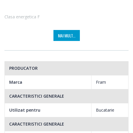
Clasa energetica F
Beneficiezi de un consum optim de energie electrica.
MAI MULT...
Capacitate totala 315l
PRODUCATOR
Capacitate de incarcare suficienta pentru nevoile intregii familii.
Marca
Fram
CARACTERISTICI GENERALE
Functie congelare rapida
Utilizat pentru
Bucatarie
Daca doresti sa congelezi alimente intr-un timp scurt, ai
CARACTERISTICI GENERALE
posibilitatea sa activezi functia Congelare rapida.