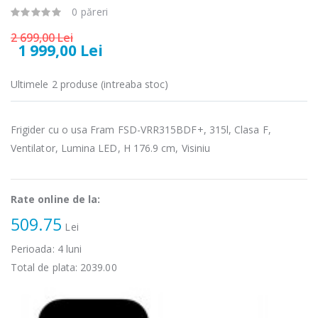
549,00 Lei
0 păreri
289,00 Lei
2 699,00 Lei
Masina de tocat
Espressor
-33%
1 999,00 Lei
-33%
carne
automat
NobeLTek ...
Heinner ...
Ultimele 2 produse (intreaba stoc)
199,00 Lei
799,00 Lei
Mixer vertical
Fierbator
-18%
-25%
Frigider cu o usa Fram FSD-VRR315BDF+, 315l, Clasa F,
Heinner HHB-
electric cu filtru
DC1000SSBK ...
...
Ventilator, Lumina LED, H 176.9 cm, Visiniu
139,00 Lei
89,00 Lei
Rate online de la:
509.75
Lei
Perioada:
4
luni
Total de plata:
2039.00