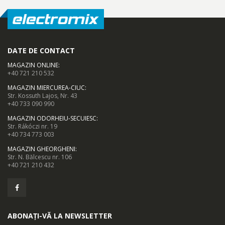
DATE DE CONTACT
MAGAZIN ONLINE
:
+40 721 210 532
MAGAZIN MIERCUREA-CIUC
:
Str. Kossuth Lajos, Nr. 43
+40 733 090 990
MAGAZIN ODORHEIU-SECUIESC
:
Str. Rákóczi nr. 19
+40 734 773 003
MAGAZIN GHEORGHENI
:
Str. N. Bălcescu nr. 106
+40 721 210 432
ABONAȚI-VĂ LA NEWSLETTER