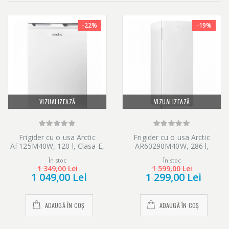
-22%
-19%
VIZUALIZEAZĂ
VIZUALIZEAZĂ
Frigider cu o usa Arctic
Frigider cu o usa Arctic
AF125M40W, 120 l, Clasa E,
AR60290M40W, 286 l,
H 84 cm, Alb
Garden Fresh, Mix Zone, XXL
În stoc
În stoc
Bolttle, Clasa E, H 150.8 cm,
1 349,00 Lei
1 599,00 Lei
Alb
1 049,00 Lei
1 299,00 Lei
ADAUGĂ ÎN COȘ
ADAUGĂ ÎN COȘ