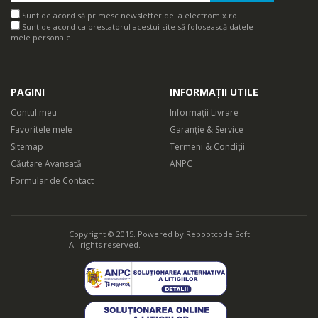
Sunt de acord să primesc newsletter de la electromix.ro
Sunt de acord ca prestatorul acestui site să folosească datele
mele personale.
PAGINI
INFORMAȚII UTILE
Contul meu
Informații Livrare
Favoritele mele
Garanție & Service
Sitemap
Termeni & Condiții
Căutare Avansată
ANPC
Formular de Contact
Copyright © 2015. Powered by
Rebootcode Soft
All rights reserved.