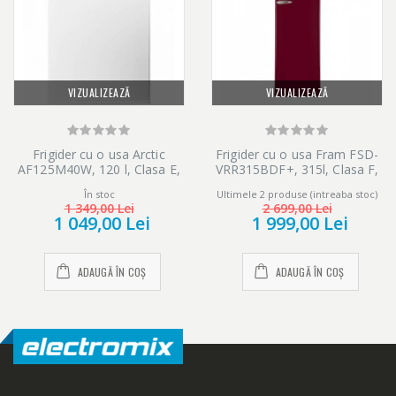
VIZUALIZEAZĂ
VIZUALIZEAZĂ
Frigider cu o usa Arctic
Frigider cu o usa Fram FSD-
AF125M40W, 120 l, Clasa E,
VRR315BDF+, 315l, Clasa F,
H 84 cm, Alb
Ventilator, Lumina LED, H
În stoc
Ultimele 2 produse (intreaba stoc)
176.9 cm, Visiniu
1 349,00 Lei
2 699,00 Lei
1 049,00 Lei
1 999,00 Lei
ADAUGĂ ÎN COȘ
ADAUGĂ ÎN COȘ