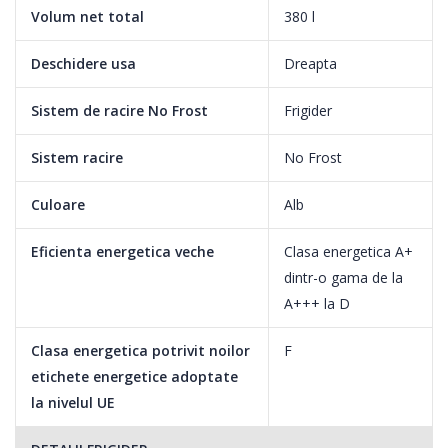
tale si intotdeauna suficient spatiu.
Volum net total
380 l
Deschidere usa
Dreapta
Sistem de racire No Frost
Frigider
Sistem racire
No Frost
Culoare
Alb
Eficienta energetica veche
Clasa energetica A+
dintr-o gama de la
A+++ la D
Clasa energetica potrivit noilor
F
etichete energetice adoptate
la nivelul UE