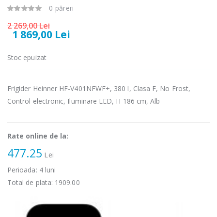
Cuptor cu
Masina de tocat
0 păreri
-15%
-21%
microunde
carne Bosch ...
Heinner ...
2 269,00 Lei
1 869,00 Lei
549,00 Lei
289,00 Lei
Stoc epuizat
Masina de tocat
Espressor
-33%
-33%
carne
automat
NobeLTek ...
Heinner ...
Frigider Heinner HF-V401NFWF+, 380 l, Clasa F, No Frost,
199,00 Lei
799,00 Lei
Control electronic, Iluminare LED, H 186 cm, Alb
Mixer vertical
Fierbator
-18%
-25%
Heinner HHB-
electric cu filtru
DC1000SSBK ...
...
Rate online de la:
139,00 Lei
477.25
89,00 Lei
Lei
Perioada:
4
luni
Total de plata:
1909.00