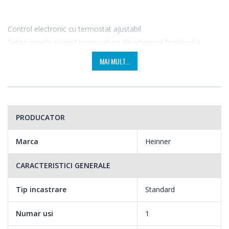
Control electronic cu termostat ajustabil
Setezi simplu si rapid temperatura din interiorul frigiderului.
MAI MULT...
PRODUCATOR
Marca
Heinner
CARACTERISTICI GENERALE
Tip incastrare
Standard
4 rafturi sticla frigider
Numar usi
1
Ai compartimente spatioase si convenabile pentru toate nevoile