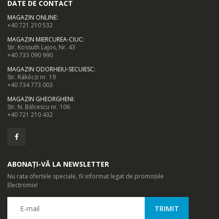
DATE DE CONTACT
MAGAZIN ONLINE
:
+40 721 210 532
MAGAZIN MIERCUREA-CIUC
:
Str. Kossuth Lajos, Nr. 43
+40 733 090 990
MAGAZIN ODORHEIU-SECUIESC
:
Str. Rákóczi nr. 19
+40 734 773 003
MAGAZIN GHEORGHENI
:
Str. N. Bălcescu nr. 106
+40 721 210 432
ABONAȚI-VĂ LA NEWSLETTER
Nu rata ofertele speciale, fii informat legat de promoțiile
Electromix!