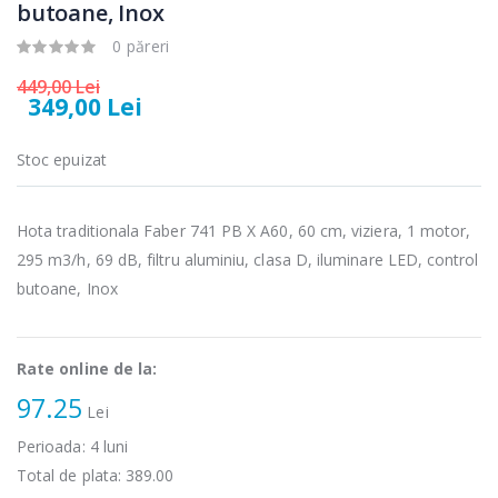
butoane, Inox
89,00 Lei
139,00 Lei
0 păreri
Masina de tocat
Robot de
-21%
-33%
carne Bosch ...
bucatarie
449,00 Lei
Heinner ...
349,00 Lei
549,00 Lei
199,00 Lei
Stoc epuizat
Masina de tocat
Robot de
-33%
-14%
carne
bucatarie
NobeLTek ...
Heinner ...
Hota traditionala Faber 741 PB X A60, 60 cm, viziera, 1 motor,
295 m3/h, 69 dB, filtru aluminiu, clasa D, iluminare LED, control
199,00 Lei
299,00 Lei
butoane, Inox
Rate online de la:
97.25
Lei
Perioada:
4
luni
Total de plata:
389.00