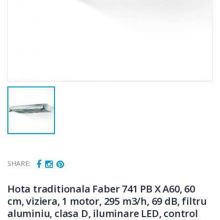
SHARE:
Hota traditionala Faber 741 PB X A60, 60
Fierbator
Mixer vertical
-25%
-18%
cm, viziera, 1 motor, 295 m3/h, 69 dB, filtru
electric cu filtru
Heinner HHB-
...
DC1000SSBK ...
aluminiu, clasa D, iluminare LED, control