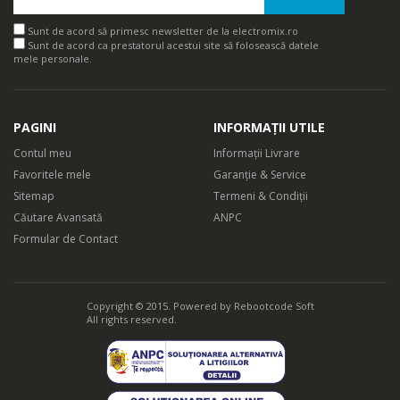
Sunt de acord să primesc newsletter de la electromix.ro
Sunt de acord ca prestatorul acestui site să folosească datele
mele personale.
PAGINI
INFORMAȚII UTILE
Contul meu
Informații Livrare
Favoritele mele
Garanție & Service
Sitemap
Termeni & Condiții
Căutare Avansată
ANPC
Formular de Contact
Copyright © 2015. Powered by
Rebootcode Soft
All rights reserved.