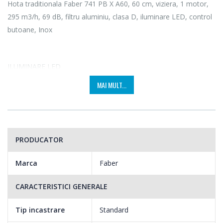
Hota traditionala Faber 741 PB X A60, 60 cm, viziera, 1 motor,
295 m3/h, 69 dB, filtru aluminiu, clasa D, iluminare LED, control
butoane, Inox
ILUMINARE LED
MAI MULT...
Consum mai mic, mai multa lumina, in mod natural! Datorita
iluminarii LED va veti bucura de o lumina stralucitoare si
vizibilitate excelenta pe suprafata de gatit, cu o reducere
considerabila a consumului de energie electrica.
PRODUCATOR
Marca
Faber
CARACTERISTICI GENERALE
Tip incastrare
Standard