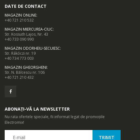
DATE DE CONTACT
MAGAZIN ONLINE
:
+40 721 210 532
MAGAZIN MIERCUREA-CIUC
:
Str. Kossuth Lajos, Nr. 43
+40 733 090 990
MAGAZIN ODORHEIU-SECUIESC
:
Str. Rákóczi nr. 19
+40 734 773 003
MAGAZIN GHEORGHENI
:
Str. N. Bălcescu nr. 106
+40 721 210 432
ABONAȚI-VĂ LA NEWSLETTER
Nu rata ofertele speciale, fii informat legat de promoțiile
Electromix!