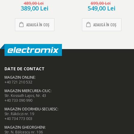
489,00 Lei
699,00 Lei
389,00 Lei
549,00 Lei
ADAUGĂ ÎN COȘ
ADAUGĂ ÎN COȘ
DATE DE CONTACT
MAGAZIN ONLINE
:
+40 721 210 532
MAGAZIN MIERCUREA-CIUC
:
Str. Kossuth Lajos, Nr. 43
+40 733 090 990
MAGAZIN ODORHEIU-SECUIESC
:
Str. Rákóczi nr. 19
+40 734 773 003
MAGAZIN GHEORGHENI
:
Str. N. Bălcescu nr. 106