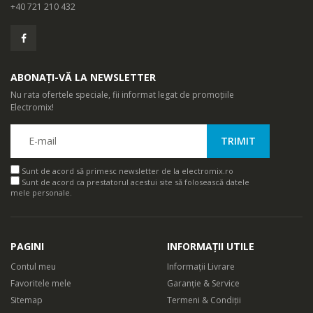
+40 721 210 432
ABONAȚI-VĂ LA NEWSLETTER
Nu rata ofertele speciale, fii informat legat de promoțiile
Electromix!
Sunt de acord să primesc newsletter de la electromix.ro
Sunt de acord ca prestatorul acestui site să folosească datele
mele personale.
PAGINI
INFORMAȚII UTILE
Contul meu
Informații Livrare
Favoritele mele
Garanție & Service
Sitemap
Termeni & Condiții