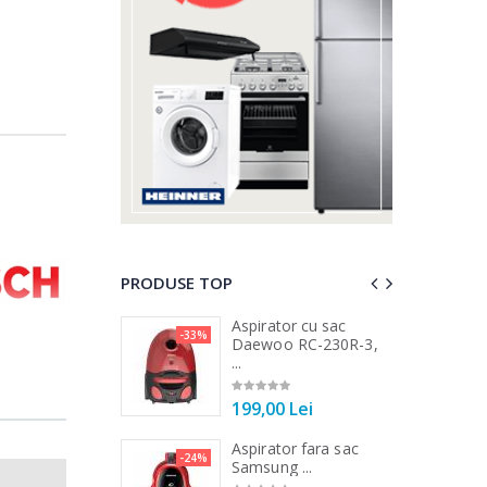
PRODUSE TOP
 vertical Heinner
Aspirator cu sac
-33%
-25%
DC1000SSBK ...
Daewoo RC-230R-3,
...
00 Lei
199,00 Lei
 de bucatarie
Aspirator fara sac
-21%
-24%
r ...
Samsung ...