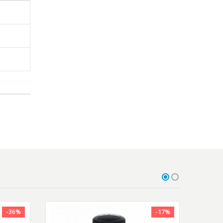
-36%
-17%