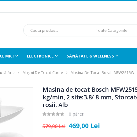
E MICI
ELECTRONICE
SĂNĂTATE & WELLNESS
Bucătărie
Mașini De Tocat Carne
Masina De Tocat Bosch MFW2515W
Masina de tocat Bosch MFW2515
kg/min, 2 site:3.8/ 8 mm, Storcat
rosii, Alb
0 păreri
469,00 Lei
579,00 Lei