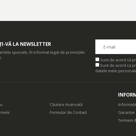
I-VĂ LA NEWSLETTER
ertele speciale, fii informat legat de promoțiile
!
Sunt de acord să pr
Sunt de acord ca pr
datele mele personal
INFORM
eu
Căutare Avansată
Informații
e mele
Formular de Contact
Garanție 
Termeni &