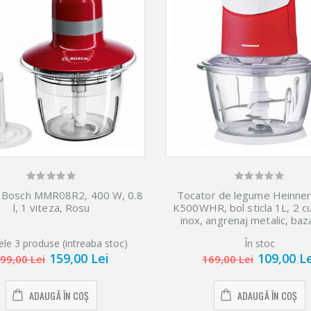
 Bosch MMR08R2, 400 W, 0.8
Tocator de legume Heinne
l, 1 viteza, Rosu
K500WHR, bol sticla 1L, 2 cu
inox, angrenaj metalic, baza
alunecare, sistem de sigur
ele 3 produse (intreaba stoc)
În stoc
putere: 500W, culoare alb
159,00 Lei
109,00 L
99,00 Lei
169,00 Lei
ADAUGĂ ÎN COȘ
ADAUGĂ ÎN COȘ