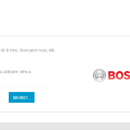
8/ 8 mm, Storcator rosii, Alb
utilizare zilnica.
a dimensiunilor compacte;
Fierbator electric cu
Mixer
-25%
-18%
filtru ...
HHB-
MAI MULT...
89,00 Lei
139,
Masina de tocat carne
Robot
-21%
-33%
Bosch ...
Heinne