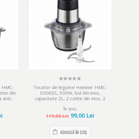
r HMC-
Tocator de legume Heinner HMC-
Tocat
tite din
D300SS, 300W, bol din inox,
D3
 anti-
capacitate 2L, 2 cutite din inox, 2
capac
anta,
viteze, angrenaj metalic, sistem de
viteze
În stoc
Ulti
/rosu
siguranta
ei
99,00 Lei
119,00 Lei
ADAUGĂ ÎN COȘ