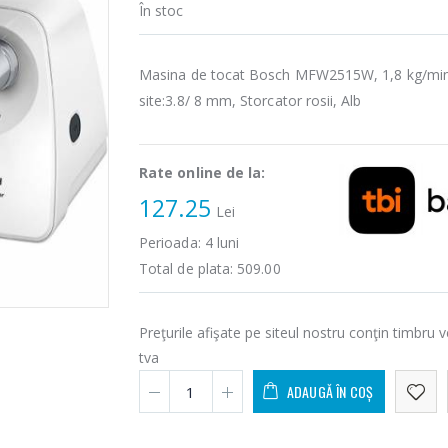
În stoc
Masina de tocat Bosch MFW2515W, 1,8 kg/min
site:3.8/ 8 mm, Storcator rosii, Alb
Rate online de la:
127.25
Lei
Perioada:
4
luni
Total de plata:
509.00
Preţurile afişate pe siteul nostru conţin timbru v
tva
ADAUGĂ ÎN COȘ