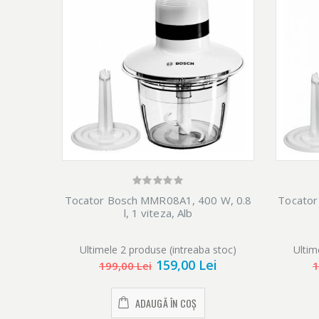
Tocator Bosch MMR08A1, 400 W, 0.8
Tocator
l, 1 viteza, Alb
Ultimele 2 produse (intreaba stoc)
Ultim
159,00 Lei
199,00 Lei
1
ADAUGĂ ÎN COȘ