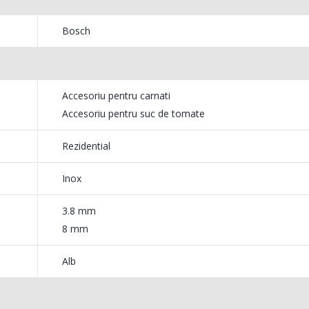
549,00 Lei
199,
Bosch
Masina de tocat carne
Robot
-33%
-14%
NobeLTek ...
Heinne
ciuc.
199,00 Lei
299,
Accesoriu pentru carnati
Accesoriu pentru suc de tomate
Rezidential
Inox
3.8 mm
8 mm
Alb