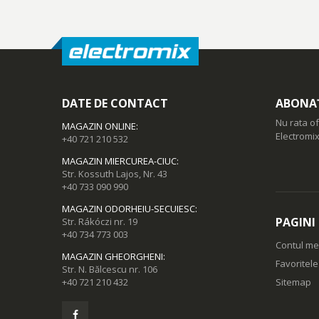
DATE DE CONTACT
ABONAȚ
Nu rata of
MAGAZIN ONLINE
:
Electromix
+40 721 210 532
MAGAZIN MIERCUREA-CIUC
:
Str. Kossuth Lajos, Nr. 43
+40 733 090 990
MAGAZIN ODORHEIU-SECUIESC
:
PAGINI
Str. Rákóczi nr. 19
+40 734 773 003
Contul m
MAGAZIN GHEORGHENI
:
Favoritel
Str. N. Bălcescu nr. 106
+40 721 210 432
Sitemap