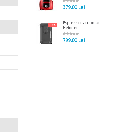
00 Lei
379,00 Lei
 de bucatarie
Espressor automat
-33%
-33%
r ...
Heinner ...
00 Lei
799,00 Lei