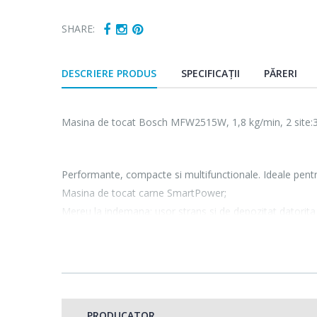
SHARE:
DESCRIERE PRODUS
SPECIFICAȚII
PĂRERI
Masina de tocat Bosch MFW2515W, 1,8 kg/min, 2 site:3.
Performante, compacte si multifunctionale. Ideale pentru 
Masina de tocat carne SmartPower;
Mereu la indemana: usor strans si de depozitat datorit
Motor puternic pentru procesare rapida;
Design si picioruse cu ventuze pentru stabilitate sporita.
Rezultate excelente:
Putere consumata : 350 W;
PRODUCATOR