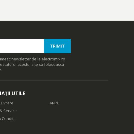
imesc newsletter de la electromix.ro
estatorul acestui site să folosească
e.
AȚII UTILE
 Livrare
ANPC
& Service
 Condiții