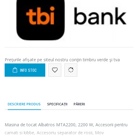
Preţurile afişate pe siteul nostru conţin timbru verde şi tva
INFO STOC
DESCRIERE PRODUS
SPECIFICAȚII
PĂRERI
Masina de tocat Albatros MTA2200, 2200 W, Accesorii pentru
carnati si kibbe, Accesoriu separator de rosii, Mov