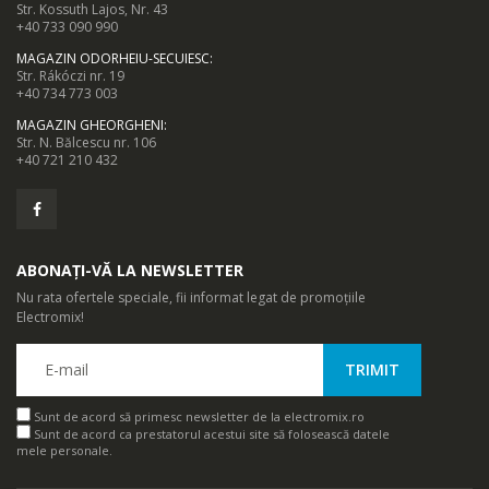
Str. Kossuth Lajos, Nr. 43
+40 733 090 990
MAGAZIN ODORHEIU-SECUIESC
:
Str. Rákóczi nr. 19
+40 734 773 003
MAGAZIN GHEORGHENI
:
Str. N. Bălcescu nr. 106
+40 721 210 432
ABONAȚI-VĂ LA NEWSLETTER
Nu rata ofertele speciale, fii informat legat de promoțiile
Electromix!
Sunt de acord să primesc newsletter de la electromix.ro
Sunt de acord ca prestatorul acestui site să folosească datele
mele personale.