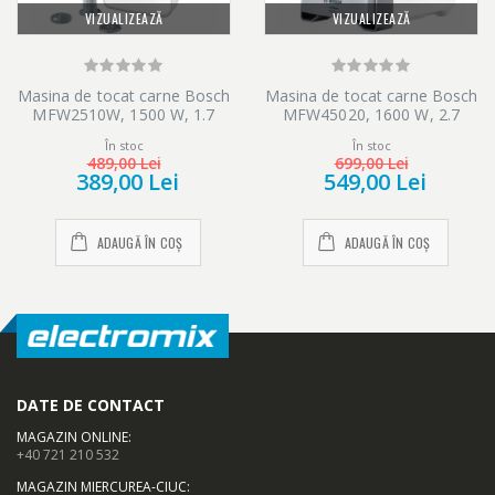
VIZUALIZEAZĂ
VIZUALIZEAZĂ
Masina de tocat carne Bosch
Masina de tocat carne Bosch
MFW2510W, 1500 W, 1.7
MFW45020, 1600 W, 2.7
kg/min
Kg/min, Alb/Gri
În stoc
În stoc
489,00 Lei
699,00 Lei
389,00 Lei
549,00 Lei
ADAUGĂ ÎN COȘ
ADAUGĂ ÎN COȘ
DATE DE CONTACT
MAGAZIN ONLINE
:
+40 721 210 532
MAGAZIN MIERCUREA-CIUC
: