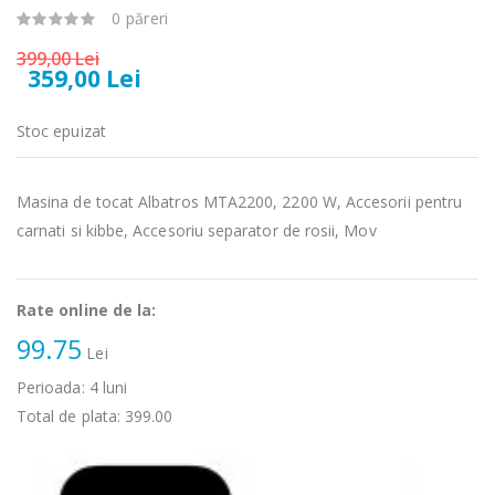
Cuptor cu
Masina de tocat
0 păreri
-15%
-21%
microunde
carne Bosch ...
Heinner ...
399,00 Lei
359,00 Lei
549,00 Lei
289,00 Lei
Stoc epuizat
Masina de tocat
Espressor
-33%
-33%
carne
automat
NobeLTek ...
Heinner ...
Masina de tocat Albatros MTA2200, 2200 W, Accesorii pentru
199,00 Lei
799,00 Lei
carnati si kibbe, Accesoriu separator de rosii, Mov
Mixer vertical
Fierbator
-18%
-25%
Heinner HHB-
electric cu filtru
DC1000SSBK ...
...
Rate online de la:
99.75
139,00 Lei
89,00 Lei
Lei
Perioada:
4
luni
Total de plata:
399.00