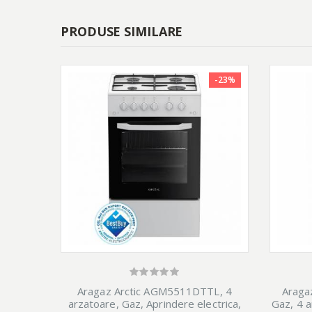
PRODUSE SIMILARE
-23%
Aragaz Arctic AGM5511DTTL, 4
Araga
arzatoare, Gaz, Aprindere electrica,
Gaz, 4 a