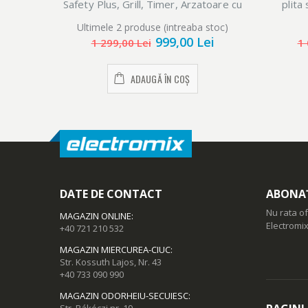
Safety Plus, Grill, Timer, Arzatoare cu
plita
eficienta ridicata, 50 cm, Alb
Ultimele 2 produse (intreaba stoc)
999,00 Lei
1 299,00 Lei
1 
ADAUGĂ ÎN COȘ
DATE DE CONTACT
ABONAȚ
Nu rata of
MAGAZIN ONLINE
:
Electromix
+40 721 210 532
MAGAZIN MIERCUREA-CIUC
:
Str. Kossuth Lajos, Nr. 43
+40 733 090 990
MAGAZIN ODORHEIU-SECUIESC
: