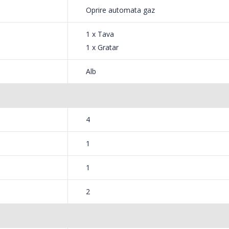
Oprire automata gaz
1 x Tava
1 x Gratar
Alb
4
1
1
2