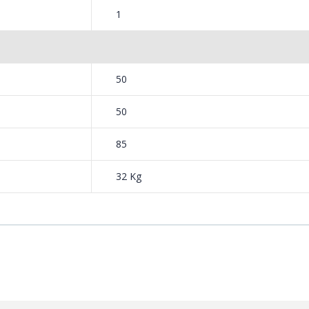
1
50
50
85
32 Kg