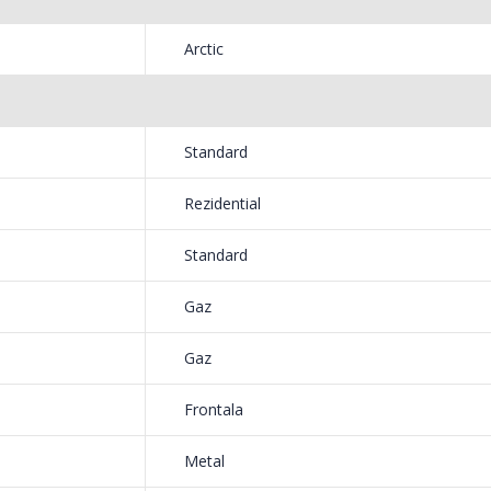
199,
799,00 Lei
Arctic
Mixer
Fierbator electric cu
-18%
-25%
HHB-
filtru ...
139,
89,00 Lei
Standard
Rezidential
Standard
Gaz
Gaz
Frontala
Metal