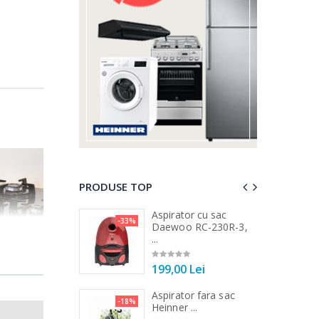
PRODUSE TOP
a de tocat carne
Aspirator cu sac
-33%
-15%
...
Daewoo RC-230R-3,
...
00 Lei
199,00 Lei
a de tocat carne
Aspirator fara sac
-33%
-18%
Tek ...
Heinner ...