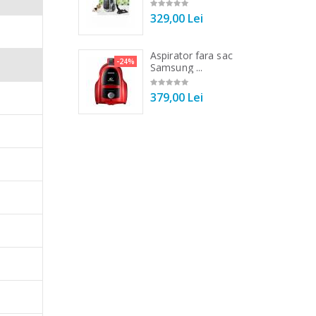
00 Lei
329,00 Lei
 vertical Heinner
Aspirator fara sac
-25%
-24%
DC1000SSBK ...
Samsung ...
00 Lei
379,00 Lei