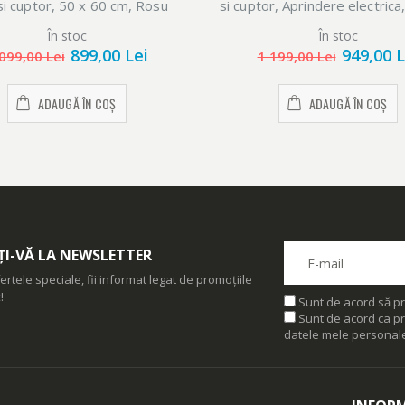
 si cuptor, 50 x 60 cm, Rosu
si cuptor, Aprindere electrica
cm, Rosu
În stoc
În stoc
899,00 Lei
949,00 L
099,00 Lei
1 199,00 Lei
ADAUGĂ ÎN COȘ
ADAUGĂ ÎN COȘ
I-VĂ LA NEWSLETTER
ertele speciale, fii informat legat de promoțiile
!
Sunt de acord să pr
Sunt de acord ca pr
datele mele personal