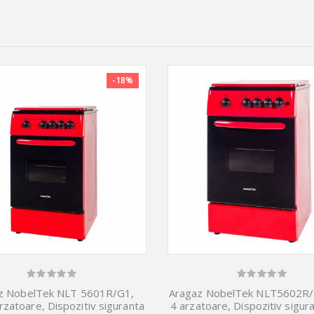
-18%
z NobelTek NLT 5601R/G1,
Aragaz NobelTek NLT5602R/
rzatoare, Dispozitiv siguranta
4 arzatoare, Dispozitiv sigura