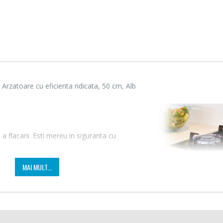
Arzatoare cu eficienta ridicata, 50 cm, Alb
a flacarii. Esti mereu in siguranta cu
Cuptor cu microunde
Masin
-15%
-21%
Heinner ...
Bosch 
MAI MULT...
289,00 Lei
549,
Masin
Espressor automat
-33%
-33%
NobeL
Heinner ...