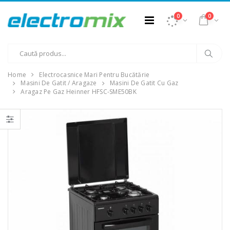
0
0
Home
Electrocasnice Mari Pentru Bucătărie
Masini De Gatit / Aragaze
Masini De Gatit Cu Gaz
Aragaz Pe Gaz Heinner HFSC-SME50BK