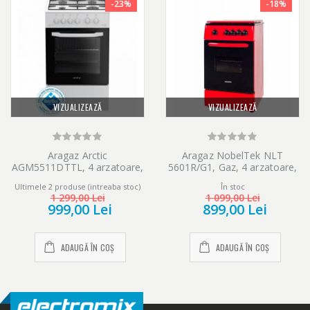
-23%
-18%
VIZUALIZEAZĂ
VIZUALIZEAZĂ
Aragaz Arctic
Aragaz NobelTek NLT
AGM5511DTTL, 4 arzatoare,
5601R/G1, Gaz, 4 arzatoare,
Gaz, Aprindere electrica,
Dispozitiv siguranta plita si
Ultimele 2 produse (intreaba stoc)
În stoc
Safety Plus, Grill, Timer,
cuptor, 50 x 60 cm, Rosu
1 299,00 Lei
1 099,00 Lei
Arzatoare cu eficienta
999,00 Lei
899,00 Lei
ridicata, 50 cm, Alb
ADAUGĂ ÎN COȘ
ADAUGĂ ÎN COȘ