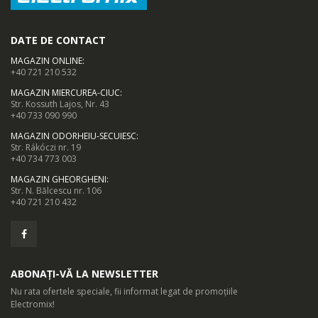
DATE DE CONTACT
MAGAZIN ONLINE
:
+40 721 210 532
MAGAZIN MIERCUREA-CIUC
:
Str. Kossuth Lajos, Nr. 43
+40 733 090 990
MAGAZIN ODORHEIU-SECUIESC
:
Str. Rákóczi nr. 19
+40 734 773 003
MAGAZIN GHEORGHENI
:
Str. N. Bălcescu nr. 106
+40 721 210 432
ABONAȚI-VĂ LA NEWSLETTER
Nu rata ofertele speciale, fii informat legat de promoțiile
Electromix!