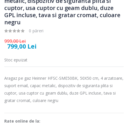
metalic, dispozitiv de siguranta plita si
Fierbator
Mixer vertical
-25%
-18%
cuptor, usa cuptor cu geam dublu, duze
electric cu filtru
Heinner HHB-
...
DC1000SSBK ...
GPL incluse, tava si gratar cromat, culoare
negru
89,00 Lei
139,00 Lei
0 păreri
Masina de tocat
Robot de
-21%
-33%
carne Bosch ...
bucatarie
999,00 Lei
Heinner ...
799,00 Lei
549,00 Lei
199,00 Lei
Stoc epuizat
Masina de tocat
Robot de
-33%
-14%
carne
bucatarie
NobeLTek ...
Heinner ...
Aragaz pe gaz Heinner HFSC-SME50BK, 50X50 cm, 4 arzatoare,
suport email, capac metalic, dispozitiv de siguranta plita si
199,00 Lei
299,00 Lei
cuptor, usa cuptor cu geam dublu, duze GPL incluse, tava si
gratar cromat, culoare negru
Rate online de la: