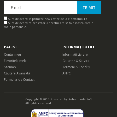
Sunt de acord să primesc newsletter de la electromix.ro
Sunt de acord ca prestatorul acestui site să folosească datele
mele personale.
PAGINI
INFORMAȚII UTILE
Contul meu
Informații Livrare
Favoritele mele
Garanție & Service
Sitemap
Termeni & Condiții
Căutare Avansată
ANPC
Formular de Contact
Copyright © 2015. Powered by
Rebootcode Soft
All rights reserved.