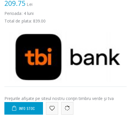
209.75
Lei
Perioada:
4
luni
Total de plata:
839.00
Preţurile afişate pe siteul nostru conţin timbru verde şi tva
INFO STOC