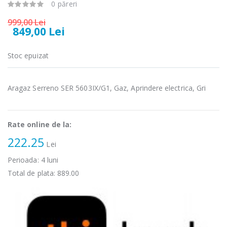
0 păreri
Masina de tocat
Espressor
-33%
-33%
999,00 Lei
carne
automat
849,00 Lei
NobeLTek ...
Heinner ...
199,00 Lei
799,00 Lei
Stoc epuizat
Mixer vertical
Fierbator
-18%
-25%
Heinner HHB-
electric cu filtru
Aragaz Serreno SER 5603IX/G1, Gaz, Aprindere electrica, Gri
DC1000SSBK ...
...
139,00 Lei
89,00 Lei
Rate online de la:
222.25
Lei
Perioada:
4
luni
Total de plata:
889.00