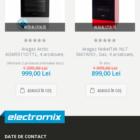
VIZUALIZEAZĂ
VIZUALIZEAZĂ
Aragaz Arctic
Aragaz NobelTek NLT
AGM5511DTTL, 4 arzatoare,
5601R/G1, Gaz, 4 arzatoare,
Gaz, Aprindere electrica,
Dispozitiv siguranta plita si
Ultimele 2 produse (intreaba stoc)
În stoc
Safety Plus, Grill, Timer,
cuptor, 50 x 60 cm, Rosu
1 299,00 Lei
1 099,00 Lei
Arzatoare cu eficienta
999,00 Lei
899,00 Lei
ridicata, 50 cm, Alb
ADAUGĂ ÎN COȘ
ADAUGĂ ÎN COȘ
DATE DE CONTACT