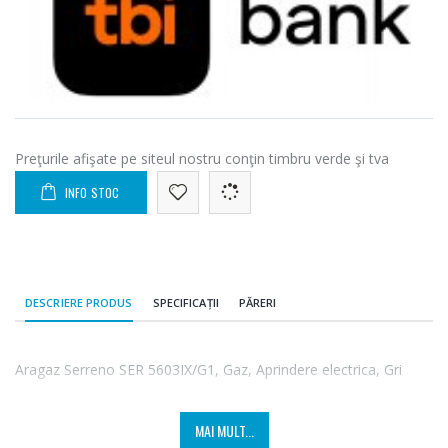
Preţurile afişate pe siteul nostru conţin timbru verde şi tva
INFO STOC
DESCRIERE PRODUS
SPECIFICAȚII
PĂRERI
Aragaz Serreno SER 5603IX/G1, Gaz, Aprindere electrica, Gri
MAI MULT...