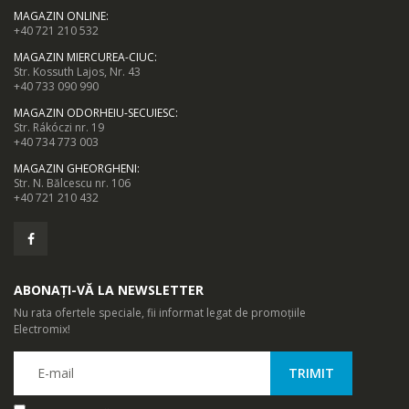
MAGAZIN ONLINE
:
+40 721 210 532
MAGAZIN MIERCUREA-CIUC
:
Str. Kossuth Lajos, Nr. 43
+40 733 090 990
MAGAZIN ODORHEIU-SECUIESC
:
Str. Rákóczi nr. 19
+40 734 773 003
MAGAZIN GHEORGHENI
:
Str. N. Bălcescu nr. 106
+40 721 210 432
ABONAȚI-VĂ LA NEWSLETTER
Nu rata ofertele speciale, fii informat legat de promoțiile
Electromix!