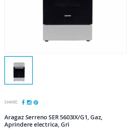
SHARE:
Cuptor cu
Masina de tocat
-15%
-21%
microunde
carne Bosch ...
Aragaz Serreno SER 5603IX/G1, Gaz,
Heinner ...
Aprindere electrica, Gri
549,00 Lei
289,00 Lei