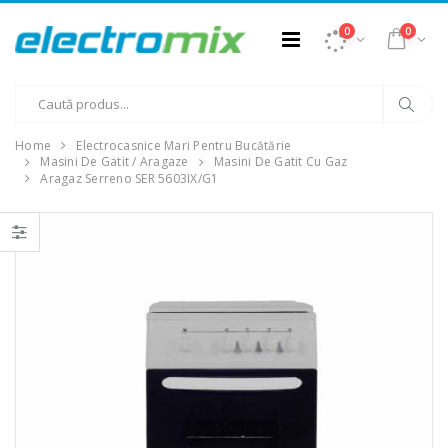
0
0
Home
Electrocasnice Mari Pentru Bucătărie
Masini De Gatit / Aragaze
Masini De Gatit Cu Gaz
Aragaz Serreno SER 5603IX/G1