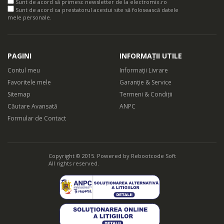
Sunt de acord să primesc newsletter de la electromix.ro
Sunt de acord ca prestatorul acestui site să folosească datele
mele personale.
PAGINI
INFORMAȚII UTILE
Contul meu
Informații Livrare
Favoritele mele
Garanție & Service
Sitemap
Termeni & Condiții
Căutare Avansată
ANPC
Formular de Contact
Copyright © 2015. Powered by
Rebootcode Soft
All rights reserved.