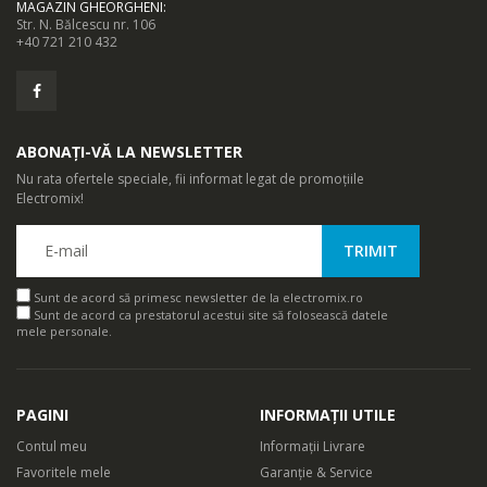
MAGAZIN GHEORGHENI
:
Str. N. Bălcescu nr. 106
+40 721 210 432
ABONAȚI-VĂ LA NEWSLETTER
Nu rata ofertele speciale, fii informat legat de promoțiile
Electromix!
Sunt de acord să primesc newsletter de la electromix.ro
Sunt de acord ca prestatorul acestui site să folosească datele
mele personale.
PAGINI
INFORMAȚII UTILE
Contul meu
Informații Livrare
Favoritele mele
Garanție & Service