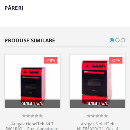
PĂRERI
PRODUSE SIMILARE
-18%
-21%
VIZUALIZEAZĂ
VIZUALIZEAZĂ
Aragaz NobelTek NLT
Aragaz NobelTek
5601R/G1, Gaz, 4 arzatoare,
NLT5602R/G1, Gaz, 4