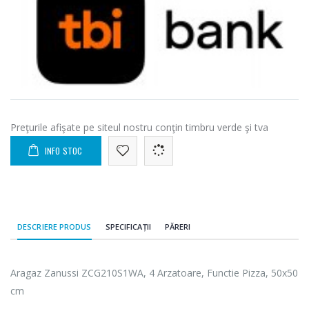
Preţurile afişate pe siteul nostru conţin timbru verde şi tva
INFO STOC
DESCRIERE PRODUS
SPECIFICAȚII
PĂRERI
Aragaz Zanussi ZCG210S1WA, 4 Arzatoare, Functie Pizza, 50x50
cm