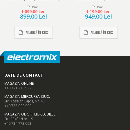
Dispozitiv siguranta plita si
arzatoare, Dispozitiv
În stoc
În stoc
cuptor, 50 x 60 cm, Rosu
siguranta plita si cuptor,
1 099,00 Lei
1 199,00 Lei
Aprindere electrica, 50 x 60
899,00 Lei
949,00 Lei
cm, Rosu
ADAUGĂ ÎN COȘ
ADAUGĂ ÎN COȘ
DATE DE CONTACT
MAGAZIN ONLINE
:
+40 721 210 532
MAGAZIN MIERCUREA-CIUC
:
Str. Kossuth Lajos, Nr. 43
+40 733 090 990
MAGAZIN ODORHEIU-SECUIESC
:
Str. Rákóczi nr. 19
+40 734 773 003