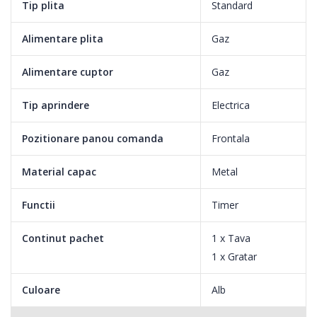
Tip plita
Standard
Alimentare plita
Gaz
Aveti pofta de o pizza crocanta si gustoasa? Selectati setarea
speciala de Pizza pentru a obtine rezultate ca la restaurant.
Alimentare cuptor
Gaz
Rezultate extraordinare si sigure cu ajutorul gazului
Tip aprindere
Electrica
Pozitionare panou comanda
Frontala
Bucurati-va de confortul caldurii disponibile instant si de
rezultatele zilnice extraordinare ale acestui cuptor cu gaz usor
Material capac
Metal
de folosit si sigur.
Functii
Timer
Continut pachet
1 x Tava
1 x Gratar
Culoare
Alb