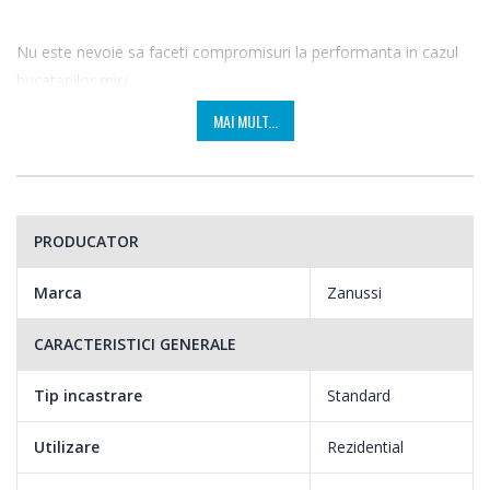
Nu este nevoie sa faceti compromisuri la performanta in cazul
bucatariilor mici
MAI MULT...
Acest aragaz nu este la fel de lat ca un aragaz standard pentru a
facilita plasarea in orice loc din bucatarie, oferind totodata
acelasi spatiu la interior si aceleasi functii de gatit.
PRODUCATOR
Cand doriti sa incepeti sa gatiti imediat
Marca
Zanussi
CARACTERISTICI GENERALE
Cu arzatorul de gaz cu flacara pura, vasul dumneavoastra atinge
imediat temperatura dorita. Porniti-l si intreaga baza a vasului
Tip incastrare
Standard
dumneavoastra se va incalzi instant.
Utilizare
Rezidential
Un cuptor si o pizzerie in acelasi timp!